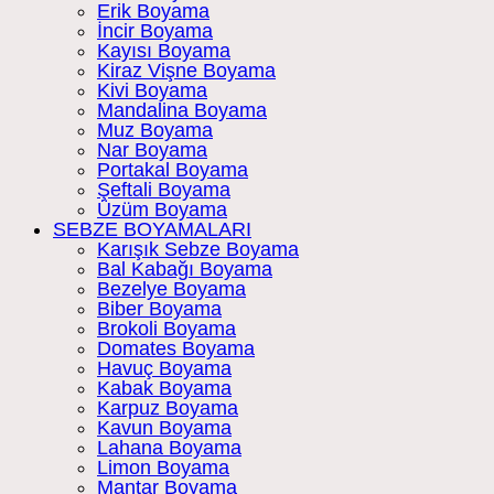
Erik Boyama
İncir Boyama
Kayısı Boyama
Kiraz Vişne Boyama
Kivi Boyama
Mandalina Boyama
Muz Boyama
Nar Boyama
Portakal Boyama
Şeftali Boyama
Üzüm Boyama
SEBZE BOYAMALARI
Karışık Sebze Boyama
Bal Kabağı Boyama
Bezelye Boyama
Biber Boyama
Brokoli Boyama
Domates Boyama
Havuç Boyama
Kabak Boyama
Karpuz Boyama
Kavun Boyama
Lahana Boyama
Limon Boyama
Mantar Boyama