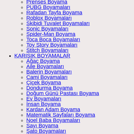
Prenses Boyama
PUBG Boyamaları
Rafadan Tayfa Boyama
Roblox Boyamaları
Skibidi Tuvalet Boyamaları
Sonic Boyamaları
Spider-Man Boyama
Toca Boca Boyamaları
Toy Story Boyamaları
Stitch Boyamaları
KARIŞIK BOYAMALAR
Ağaç Boyama
Aile Boyamaları
Balerin Boyamaları
Cami Boyamaları
Çiçek Boyama
Dondurma Boyama
Doğum Günü Pastası Boyama
Ev Boyamaları
İnsan Boyama
Kardan Adam Boyama
Matematik Sayfaları Boyama
Noel Baba Boyamaları
Sayı Boyama
Şato Boyamaları