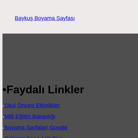
Baykuş Boyama Sayfası
•
Faydalı Linkler
-
Okul Öncesi Etkinlikler
-
Milli Eğitim Bakanlığı
-
Boyama Sayfaları Google