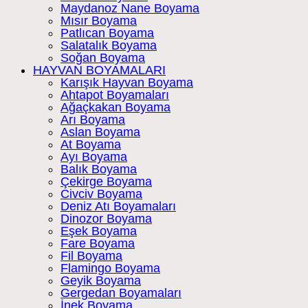
Maydanoz Nane Boyama
Mısır Boyama
Patlıcan Boyama
Salatalık Boyama
Soğan Boyama
HAYVAN BOYAMALARI
Karışık Hayvan Boyama
Ahtapot Boyamaları
Ağaçkakan Boyama
Arı Boyama
Aslan Boyama
At Boyama
Ayı Boyama
Balık Boyama
Çekirge Boyama
Civciv Boyama
Deniz Atı Boyamaları
Dinozor Boyama
Eşek Boyama
Fare Boyama
Fil Boyama
Flamingo Boyama
Geyik Boyama
Gergedan Boyamaları
İnek Boyama