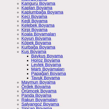
Kanguru Boyama
Kaplan Boyama
Kaplumbağa Boyama
Keçi Boyama
Kedi Boyama
Kelebek Boyama
Kirpi Boyama
Koala Boyamaları
Koyun Boyama
Köpek Boyama
Kurbağa Boyama
Kuş Boyama
Baykuş Boyama
Horoz Boyama
Leylek Boyama
Martı Boyamaları
Papağan Boyama
Tavuk Boyama
Maymun Boyama
Ördek Boyama
Örümcek Boyama
Panda Boyama
Rakun Boyamaları
Salyangoz Boyama
Sincap Boyama