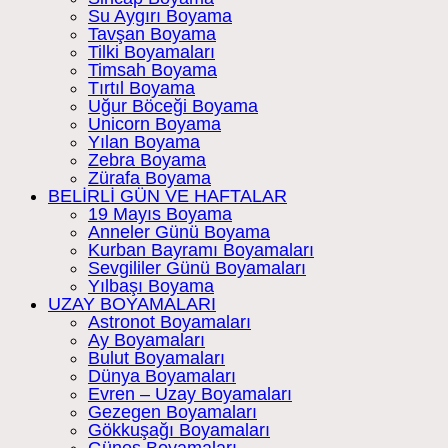
Su Aygırı Boyama
Tavşan Boyama
Tilki Boyamaları
Timsah Boyama
Tırtıl Boyama
Uğur Böceği Boyama
Unicorn Boyama
Yılan Boyama
Zebra Boyama
Zürafa Boyama
BELİRLİ GÜN VE HAFTALAR
19 Mayıs Boyama
Anneler Günü Boyama
Kurban Bayramı Boyamaları
Sevgililer Günü Boyamaları
Yılbaşı Boyama
UZAY BOYAMALARI
Astronot Boyamaları
Ay Boyamaları
Bulut Boyamaları
Dünya Boyamaları
Evren – Uzay Boyamaları
Gezegen Boyamaları
Gökkuşağı Boyamaları
Güneş Boyamaları