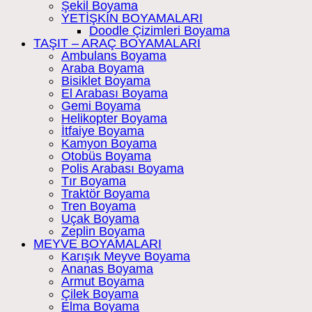
Şekil Boyama
YETİŞKİN BOYAMALARI
Doodle Çizimleri Boyama
TAŞIT – ARAÇ BOYAMALARI
Ambulans Boyama
Araba Boyama
Bisiklet Boyama
El Arabası Boyama
Gemi Boyama
Helikopter Boyama
İtfaiye Boyama
Kamyon Boyama
Otobüs Boyama
Polis Arabası Boyama
Tır Boyama
Traktör Boyama
Tren Boyama
Uçak Boyama
Zeplin Boyama
MEYVE BOYAMALARI
Karışık Meyve Boyama
Ananas Boyama
Armut Boyama
Çilek Boyama
Elma Boyama