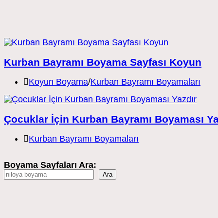
Kurban Bayramı Boyama Sayfası Koyun
Post
Koyun Boyama
/
Kurban Bayramı Boyamaları
category:
Çocuklar İçin Kurban Bayramı Boyaması Ya
Post
Kurban Bayramı Boyamaları
category:
Boyama Sayfaları Ara:
Ara