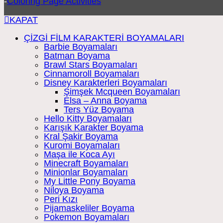
-
Coloring Page Activities
KAPAT
ÇİZGİ FİLM KARAKTERİ BOYAMALARI
Barbie Boyamaları
Batman Boyama
Brawl Stars Boyamaları
Cinnamoroll Boyamaları
Disney Karakterleri Boyamaları
Şimşek Mcqueen Boyamaları
Elsa – Anna Boyama
Ters Yüz Boyama
Hello Kitty Boyamaları
Karışık Karakter Boyama
Kral Şakir Boyama
Kuromi Boyamaları
Maşa ile Koca Ayı
Minecraft Boyamaları
Minionlar Boyamaları
My Little Pony Boyama
Niloya Boyama
Peri Kızı
Pijamaskeliler Boyama
Pokemon Boyamaları