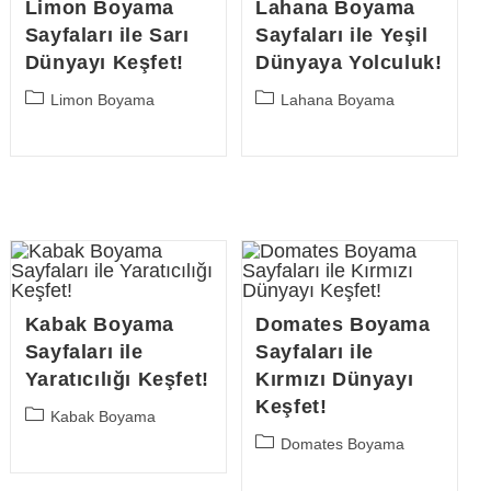
Limon Boyama
Lahana Boyama
Sayfaları ile Sarı
Sayfaları ile Yeşil
Dünyayı Keşfet!
Dünyaya Yolculuk!
Post
Post
Limon Boyama
Lahana Boyama
category:
category:
Kabak Boyama
Domates Boyama
Sayfaları ile
Sayfaları ile
Yaratıcılığı Keşfet!
Kırmızı Dünyayı
Keşfet!
Post
Kabak Boyama
category:
Post
Domates Boyama
category: