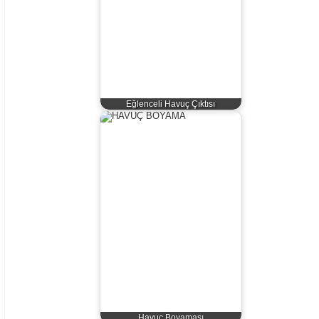
Eğlenceli Havuç Çıktısı
Havuç Boyaması