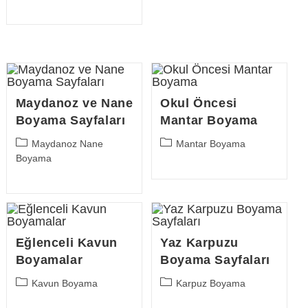
category:
Maydanoz ve Nane
Okul Öncesi
Boyama Sayfaları
Mantar Boyama
Post
Post
Maydanoz Nane
Mantar Boyama
category:
category:
Boyama
Eğlenceli Kavun
Yaz Karpuzu
Boyamalar
Boyama Sayfaları
Post
Post
Kavun Boyama
Karpuz Boyama
category:
category: