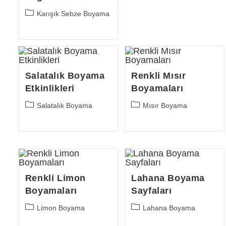
Post
Karışık Sebze Boyama
category:
Salatalık Boyama
Renkli Mısır
Etkinlikleri
Boyamaları
Post
Post
Salatalık Boyama
Mısır Boyama
category:
category:
Renkli Limon
Lahana Boyama
Boyamaları
Sayfaları
Post
Post
Limon Boyama
Lahana Boyama
category:
category: