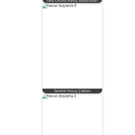
Okul Öncesi Havuç Boyamaları
Sevimli Havuç Çıktıları