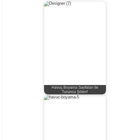
Havuç Boyama Sayfaları ile
Turuncu Şölen!