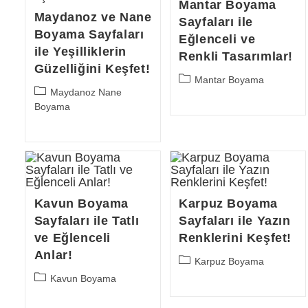
Mantar Boyama
Maydanoz ve Nane
Sayfaları ile
Boyama Sayfaları
Eğlenceli ve
ile Yeşilliklerin
Renkli Tasarımlar!
Güzelliğini Keşfet!
Post
Mantar Boyama
Post
Maydanoz Nane
category:
category:
Boyama
Kavun Boyama
Karpuz Boyama
Sayfaları ile Tatlı
Sayfaları ile Yazın
ve Eğlenceli
Renklerini Keşfet!
Anlar!
Post
Karpuz Boyama
category:
Post
Kavun Boyama
category: