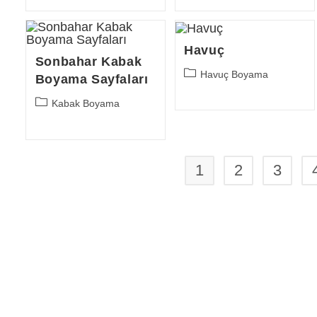
Havuç
Sonbahar Kabak
Post
Havuç Boyama
Boyama Sayfaları
category:
Post
Kabak Boyama
category:
1
2
3