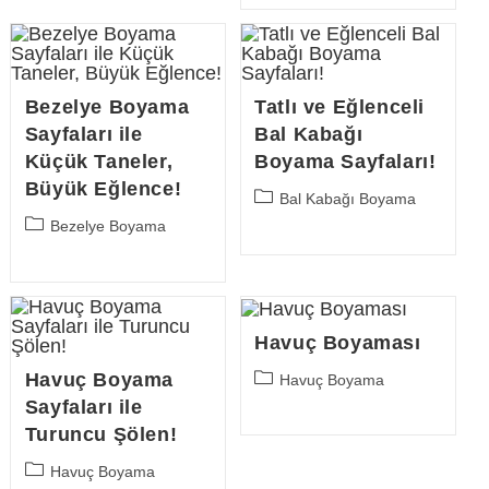
Bezelye Boyama
Tatlı ve Eğlenceli
Sayfaları ile
Bal Kabağı
Küçük Taneler,
Boyama Sayfaları!
Büyük Eğlence!
Post
Bal Kabağı Boyama
category:
Post
Bezelye Boyama
category:
Havuç Boyaması
Post
Havuç Boyama
Havuç Boyama
category:
Sayfaları ile
Turuncu Şölen!
Post
Havuç Boyama