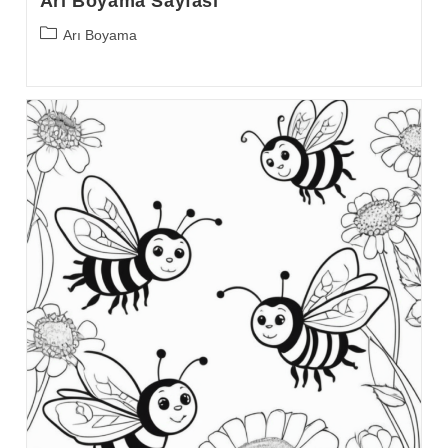
Arı Boyama Sayfası
Post
Arı Boyama
category: