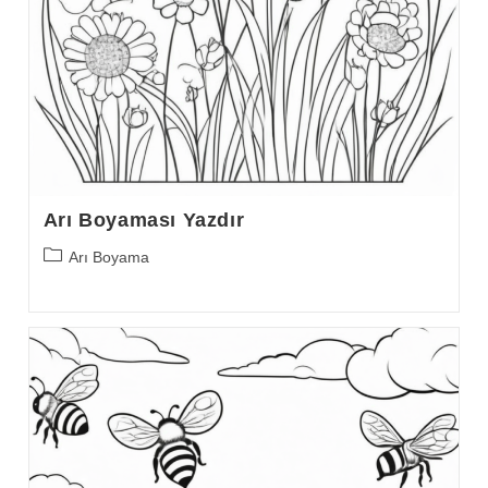
Arı Boyaması Yazdır
Post
Arı Boyama
category: