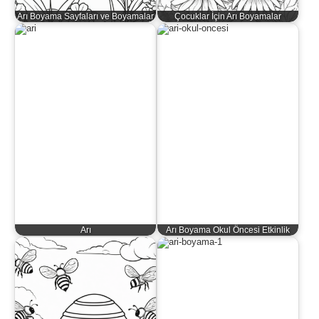
Arı Boyama Sayfaları ve Boyamalar
Çocuklar İçin Arı Boyamalar
Arı
Arı Boyama Okul Öncesi Etkinlik