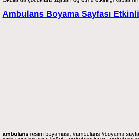
Okullarda çocuklara taşıtları öğretme etkinliği kapsam
Ambulans Boyama Sayfası Etkinli
ambulans
resim boyaması, #ambulans #boyama sayfala