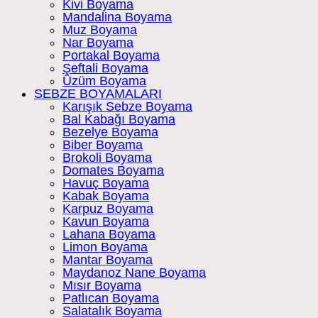
Kivi Boyama
Mandalina Boyama
Muz Boyama
Nar Boyama
Portakal Boyama
Şeftali Boyama
Üzüm Boyama
SEBZE BOYAMALARI
Karışık Sebze Boyama
Bal Kabağı Boyama
Bezelye Boyama
Biber Boyama
Brokoli Boyama
Domates Boyama
Havuç Boyama
Kabak Boyama
Karpuz Boyama
Kavun Boyama
Lahana Boyama
Limon Boyama
Mantar Boyama
Maydanoz Nane Boyama
Mısır Boyama
Patlıcan Boyama
Salatalık Boyama