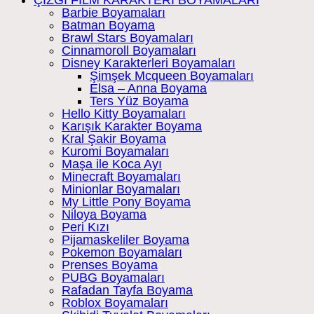
Barbie Boyamaları
Batman Boyama
Brawl Stars Boyamaları
Cinnamoroll Boyamaları
Disney Karakterleri Boyamaları
Şimşek Mcqueen Boyamaları
Elsa – Anna Boyama
Ters Yüz Boyama
Hello Kitty Boyamaları
Karışık Karakter Boyama
Kral Şakir Boyama
Kuromi Boyamaları
Maşa ile Koca Ayı
Minecraft Boyamaları
Minionlar Boyamaları
My Little Pony Boyama
Niloya Boyama
Peri Kızı
Pijamaskeliler Boyama
Pokemon Boyamaları
Prenses Boyama
PUBG Boyamaları
Rafadan Tayfa Boyama
Roblox Boyamaları