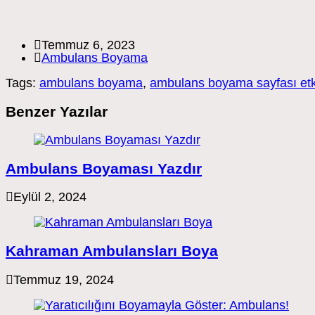
Post
Temmuz 6, 2023
published:
Post
Ambulans Boyama
category:
Tags:
ambulans boyama
,
ambulans boyama sayfası etki
Benzer Yazılar
Ambulans Boyaması Yazdır
Eylül 2, 2024
Kahraman Ambulansları Boya
Temmuz 19, 2024