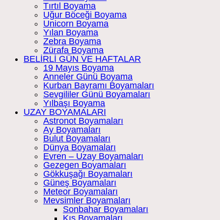
Tırtıl Boyama
Uğur Böceği Boyama
Unicorn Boyama
Yılan Boyama
Zebra Boyama
Zürafa Boyama
BELİRLİ GÜN VE HAFTALAR
19 Mayıs Boyama
Anneler Günü Boyama
Kurban Bayramı Boyamaları
Sevgililer Günü Boyamaları
Yılbaşı Boyama
UZAY BOYAMALARI
Astronot Boyamaları
Ay Boyamaları
Bulut Boyamaları
Dünya Boyamaları
Evren – Uzay Boyamaları
Gezegen Boyamaları
Gökkuşağı Boyamaları
Güneş Boyamaları
Meteor Boyamaları
Mevsimler Boyamaları
Sonbahar Boyamaları
Kış Boyamaları