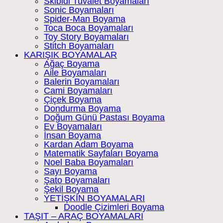
Skibidi Tuvalet Boyamaları
Sonic Boyamaları
Spider-Man Boyama
Toca Boca Boyamaları
Toy Story Boyamaları
Stitch Boyamaları
KARIŞIK BOYAMALAR
Ağaç Boyama
Aile Boyamaları
Balerin Boyamaları
Cami Boyamaları
Çiçek Boyama
Dondurma Boyama
Doğum Günü Pastası Boyama
Ev Boyamaları
İnsan Boyama
Kardan Adam Boyama
Matematik Sayfaları Boyama
Noel Baba Boyamaları
Sayı Boyama
Şato Boyamaları
Şekil Boyama
YETİŞKİN BOYAMALARI
Doodle Çizimleri Boyama
TAŞIT – ARAÇ BOYAMALARI