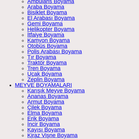
Ambulans Boyama
Araba Boyama
Bisiklet Boyama
El Arabası Boyama
Gemi Boyama
Helikopter Boyama
İtfaiye Boyama
Kamyon Boyama
Otobüs Boyama
Polis Arabası Boyama
Tır Boyama
Traktör Boyama
Tren Boyama
Uçak Boyama
Zeplin Boyama
MEYVE BOYAMALARI
Karışık Meyve Boyama
Ananas Boyama
Armut Boyama
Çilek Boyama
Elma Boyama
Erik Boyama
İncir Boyama
Kayısı Boyama
Kiraz Vişne Boyama