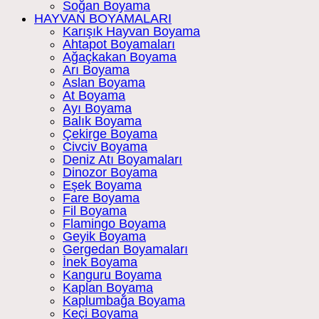
Soğan Boyama
HAYVAN BOYAMALARI
Karışık Hayvan Boyama
Ahtapot Boyamaları
Ağaçkakan Boyama
Arı Boyama
Aslan Boyama
At Boyama
Ayı Boyama
Balık Boyama
Çekirge Boyama
Civciv Boyama
Deniz Atı Boyamaları
Dinozor Boyama
Eşek Boyama
Fare Boyama
Fil Boyama
Flamingo Boyama
Geyik Boyama
Gergedan Boyamaları
İnek Boyama
Kanguru Boyama
Kaplan Boyama
Kaplumbağa Boyama
Keçi Boyama