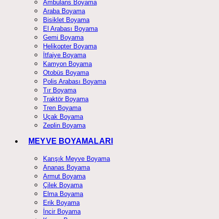
Ambulans Boyama
Araba Boyama
Bisiklet Boyama
El Arabası Boyama
Gemi Boyama
Helikopter Boyama
İtfaiye Boyama
Kamyon Boyama
Otobüs Boyama
Polis Arabası Boyama
Tır Boyama
Traktör Boyama
Tren Boyama
Uçak Boyama
Zeplin Boyama
MEYVE BOYAMALARI
Karışık Meyve Boyama
Ananas Boyama
Armut Boyama
Çilek Boyama
Elma Boyama
Erik Boyama
İncir Boyama