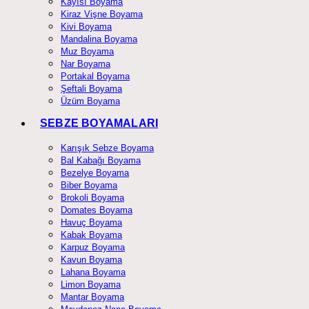
Kayısı Boyama
Kiraz Vişne Boyama
Kivi Boyama
Mandalina Boyama
Muz Boyama
Nar Boyama
Portakal Boyama
Şeftali Boyama
Üzüm Boyama
SEBZE BOYAMALARI
Karışık Sebze Boyama
Bal Kabağı Boyama
Bezelye Boyama
Biber Boyama
Brokoli Boyama
Domates Boyama
Havuç Boyama
Kabak Boyama
Karpuz Boyama
Kavun Boyama
Lahana Boyama
Limon Boyama
Mantar Boyama