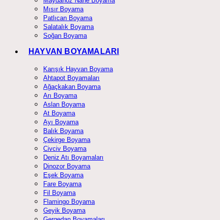
Maydanoz Nane Boyama
Mısır Boyama
Patlıcan Boyama
Salatalık Boyama
Soğan Boyama
HAYVAN BOYAMALARI
Karışık Hayvan Boyama
Ahtapot Boyamaları
Ağaçkakan Boyama
Arı Boyama
Aslan Boyama
At Boyama
Ayı Boyama
Balık Boyama
Çekirge Boyama
Civciv Boyama
Deniz Atı Boyamaları
Dinozor Boyama
Eşek Boyama
Fare Boyama
Fil Boyama
Flamingo Boyama
Geyik Boyama
Gergedan Boyamaları