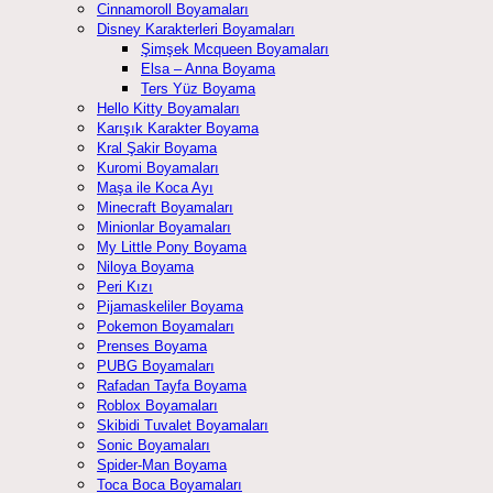
Cinnamoroll Boyamaları
Disney Karakterleri Boyamaları
Şimşek Mcqueen Boyamaları
Elsa – Anna Boyama
Ters Yüz Boyama
Hello Kitty Boyamaları
Karışık Karakter Boyama
Kral Şakir Boyama
Kuromi Boyamaları
Maşa ile Koca Ayı
Minecraft Boyamaları
Minionlar Boyamaları
My Little Pony Boyama
Niloya Boyama
Peri Kızı
Pijamaskeliler Boyama
Pokemon Boyamaları
Prenses Boyama
PUBG Boyamaları
Rafadan Tayfa Boyama
Roblox Boyamaları
Skibidi Tuvalet Boyamaları
Sonic Boyamaları
Spider-Man Boyama
Toca Boca Boyamaları