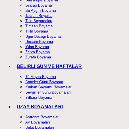
Salyangoz Boyama
Sincap Boyama
Su Aygırı Boyama
Tavşan Boyama
Tilki Boyamaları
Timsah Boyama
Tırtıl Boyama
Uğur Böceği Boyama
Unicorn Boyama
Yılan Boyama
Zebra Boyama
Zürafa Boyama
BELİRLİ GÜN VE HAFTALAR
19 Mayıs Boyama
Anneler Günü Boyama
Kurban Bayramı Boyamaları
Sevgililer Günü Boyamaları
Yılbaşı Boyama
UZAY BOYAMALARI
Astronot Boyamaları
Ay Boyamaları
Bulut Boyamaları