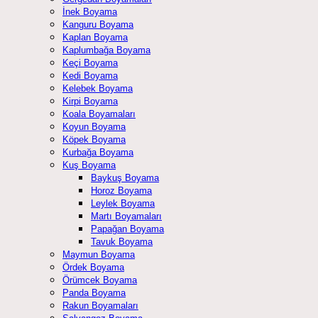
İnek Boyama
Kanguru Boyama
Kaplan Boyama
Kaplumbağa Boyama
Keçi Boyama
Kedi Boyama
Kelebek Boyama
Kirpi Boyama
Koala Boyamaları
Koyun Boyama
Köpek Boyama
Kurbağa Boyama
Kuş Boyama
Baykuş Boyama
Horoz Boyama
Leylek Boyama
Martı Boyamaları
Papağan Boyama
Tavuk Boyama
Maymun Boyama
Ördek Boyama
Örümcek Boyama
Panda Boyama
Rakun Boyamaları