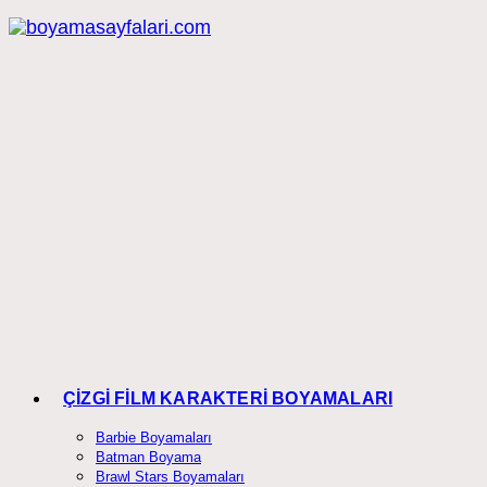
Skip
to
content
ÇİZGİ FİLM KARAKTERİ BOYAMALARI
Barbie Boyamaları
Batman Boyama
Brawl Stars Boyamaları