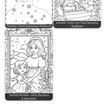
Anneler Günü için Özel Boyama
Anneler Günü Boyaması Pinterest
Sayfaları
Sevimli Anneler Günü Boyama
Çalışmaları