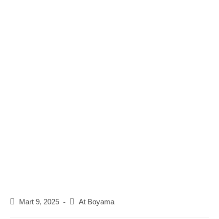
Post
Post
Mart 9, 2025
At Boyama
published:
category: