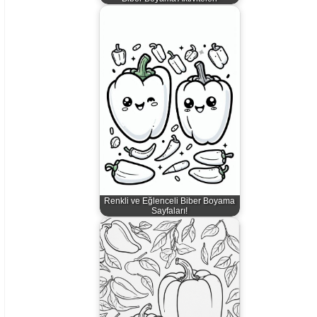
Renkli ve Eğlenceli Biber Boyama
Sayfaları!