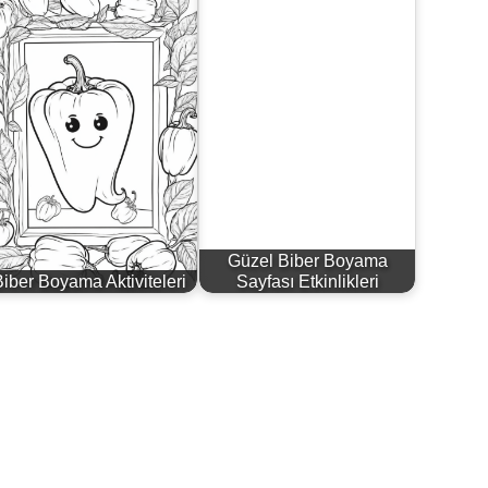
Güzel Biber Boyama
Biber Boyama Aktiviteleri
Sayfası Etkinlikleri