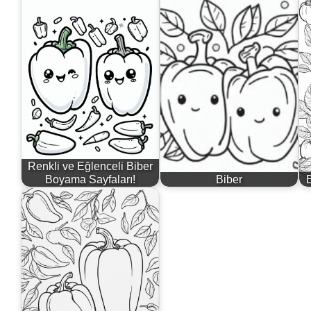
Renkli ve Eğlenceli Biber
Boyama Sayfaları!
Biber