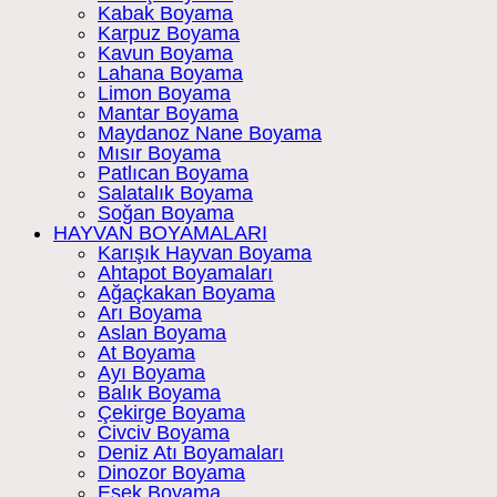
Kabak Boyama
Karpuz Boyama
Kavun Boyama
Lahana Boyama
Limon Boyama
Mantar Boyama
Maydanoz Nane Boyama
Mısır Boyama
Patlıcan Boyama
Salatalık Boyama
Soğan Boyama
HAYVAN BOYAMALARI
Karışık Hayvan Boyama
Ahtapot Boyamaları
Ağaçkakan Boyama
Arı Boyama
Aslan Boyama
At Boyama
Ayı Boyama
Balık Boyama
Çekirge Boyama
Civciv Boyama
Deniz Atı Boyamaları
Dinozor Boyama
Eşek Boyama