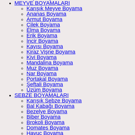
MEYVE BOYAMALARI
Karışık Meyve Boyama
Ananas Boyama
Armut Boyama
Çilek Boyama
Elma Boyama
Erik Boyama
İncir Boyama
Kayısı Boyama
Kiraz Vişne Boyama
Kivi Boyama
Mandalina Boyama
Muz Boyama
Nar Boyama
Portakal Boyama
Şeftali Boyama
Üzüm Boyama
SEBZE BOYAMALARI
Karışık Sebze Boyama
Bal Kabağı Boyama
Bezelye Boyama
Biber Boyama
Brokoli Boyama
Domates Boyama
Havuç Boyama