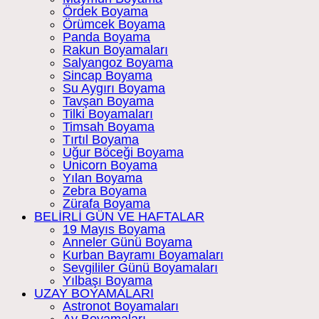
Ördek Boyama
Örümcek Boyama
Panda Boyama
Rakun Boyamaları
Salyangoz Boyama
Sincap Boyama
Su Aygırı Boyama
Tavşan Boyama
Tilki Boyamaları
Timsah Boyama
Tırtıl Boyama
Uğur Böceği Boyama
Unicorn Boyama
Yılan Boyama
Zebra Boyama
Zürafa Boyama
BELİRLİ GÜN VE HAFTALAR
19 Mayıs Boyama
Anneler Günü Boyama
Kurban Bayramı Boyamaları
Sevgililer Günü Boyamaları
Yılbaşı Boyama
UZAY BOYAMALARI
Astronot Boyamaları