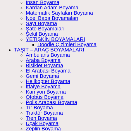
İnsan Boyama
Kardan Adam Boyama
Matematik Sayfaları Boyama
Noel Baba Boyamaları
Sayı Boyama
Şato Boyamaları
Şekil Boyama
YETİŞKİN BOYAMALARI
Doodle Çizimleri Boyama
TAŞIT – ARAÇ BOYAMALARI
Ambulans Boyama
Araba Boyama
Bisiklet Boyama
El Arabası Boyama
Gemi Boyama
Helikopter Boyama
İtfaiye Boyama
Kamyon Boyama
Otobüs Boyama
Polis Arabası Boyama
Tır Boyama
Traktör Boyama
Tren Boyama
Uçak Boyama
Zeplin Boyama