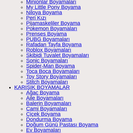
Minionlar Boyamaları
My Little Pony Boyama
Niloya Boyama
Peri Kızı
Pijamaskeliler Boyama
Pokemon Boyamaları
Prenses Boyama
PUBG Boyamaları
Rafadan Tayfa Boyama
Roblox Boyamaları
Skibidi Tuvalet Boyamaları
Sonic Boyamaları
Spider-Man Boyama
Toca Boca Boyamaları
Toy Story Boyamaları
Stitch Boyamaları
KARIŞIK BOYAMALAR
Ağaç Boyama
Aile Boyamaları
Balerin Boyamaları
Cami Boyamaları
Çiçek Boyama
Dondurma Boyama
Doğum Günü Pastası Boyama
Ev Boyamaları