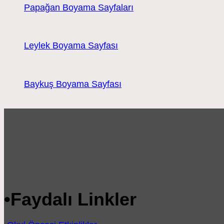
Papağan Boyama Sayfaları
Leylek Boyama Sayfası
Baykuş Boyama Sayfası
•
Faydalı Linkler