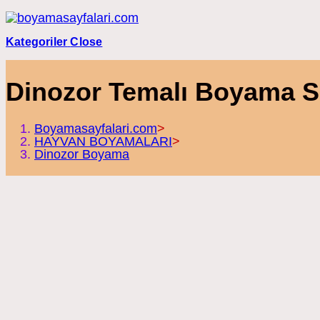
Skip
to
content
Kategoriler
Close
Dinozor Temalı Boyama Sa
Boyamasayfalari.com
>
HAYVAN BOYAMALARI
>
Dinozor Boyama