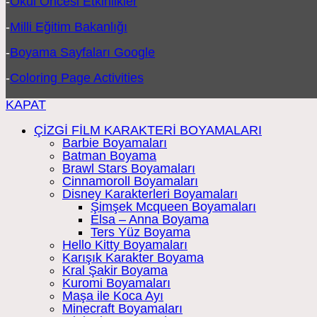
-
Okul Öncesi Etkinlikler
-
Milli Eğitim Bakanlığı
-
Boyama Sayfaları Google
-
Coloring Page Activities
KAPAT
ÇİZGİ FİLM KARAKTERİ BOYAMALARI
Barbie Boyamaları
Batman Boyama
Brawl Stars Boyamaları
Cinnamoroll Boyamaları
Disney Karakterleri Boyamaları
Şimşek Mcqueen Boyamaları
Elsa – Anna Boyama
Ters Yüz Boyama
Hello Kitty Boyamaları
Karışık Karakter Boyama
Kral Şakir Boyama
Kuromi Boyamaları
Maşa ile Koca Ayı
Minecraft Boyamaları