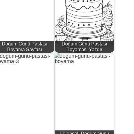
Doğum Günü Pastası
Doğum Günü Pastası
Boyama Sayfası
Boyaması Yazdır
Eğlenceli Doğum Günü