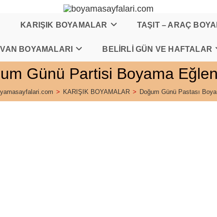
KARIŞIK BOYAMALAR
TAŞIT – ARAÇ BOY
VAN BOYAMALARI
BELİRLİ GÜN VE HAFTALAR
um Günü Partisi Boyama Eğlen
yamasayfalari.com
>
KARIŞIK BOYAMALAR
>
Doğum Günü Pastası Boy