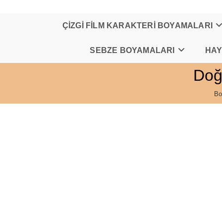
Skip
to
content
ÇİZGİ FİLM KARAKTERİ BOYAMALARI
SEBZE BOYAMALARI
HAY
Doğ
Bo