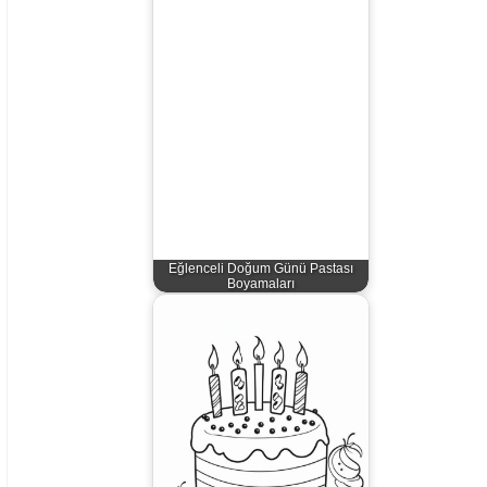
Eğlenceli Doğum Günü Pastası
Boyamaları