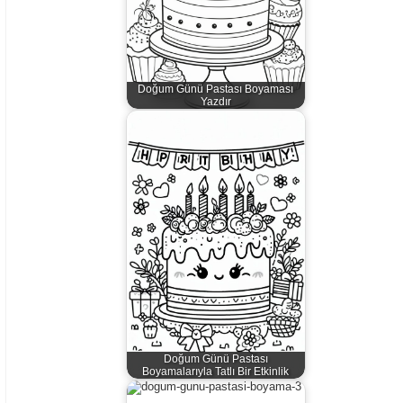
Doğum Günü Pastası Boyaması
Yazdır
Doğum Günü Pastası
Boyamalarıyla Tatlı Bir Etkinlik