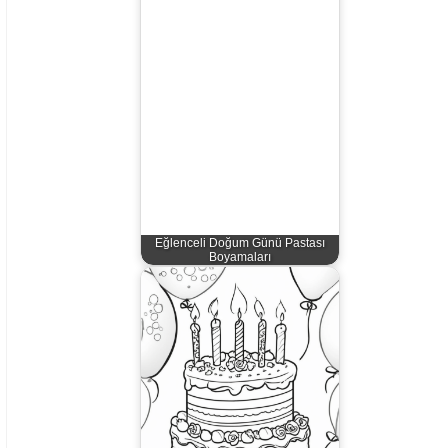
Eğlenceli Doğum Günü Pastası
Boyamaları