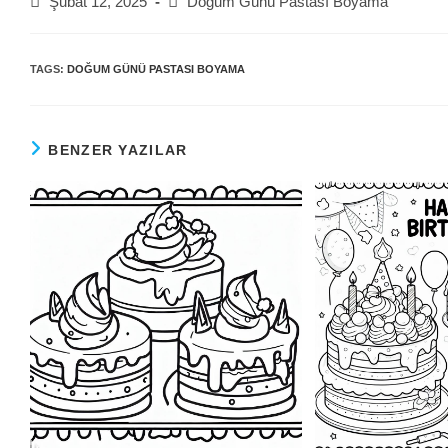
Post
Post
Şubat 12, 2025
Doğum Günü Pastası Boyama
published:
category:
TAGS:
DOĞUM GÜNÜ PASTASI BOYAMA
BENZER YAZILAR