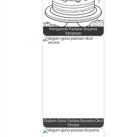
Rengarenk Pastalar Boyama
Yarışması
Doğum Günü Pastası Boyama Okul
Öncesi