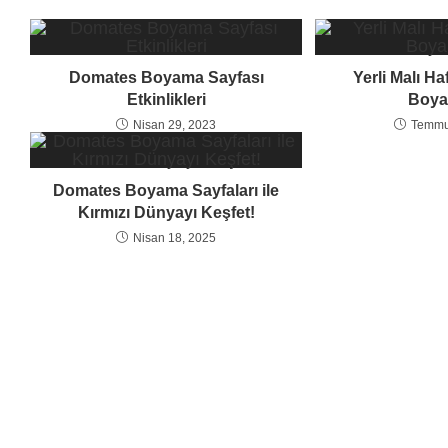
Domates Boyama Sayfası
Yerli Malı H
Etkinlikleri
Boya
Nisan 29, 2023
Temmu
Domates Boyama Sayfaları ile
Kırmızı Dünyayı Keşfet!
Nisan 18, 2025