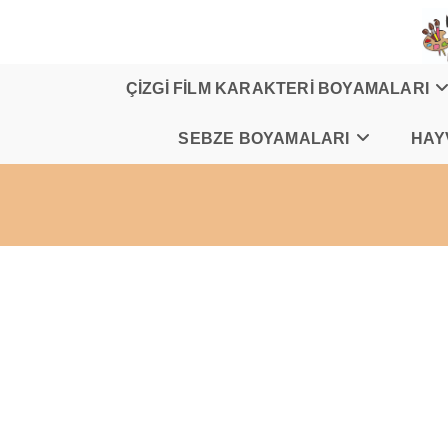
Skip
to
content
ÇİZGİ FİLM KARAKTERİ BOYAMALARI
SEBZE BOYAMALARI
HAY