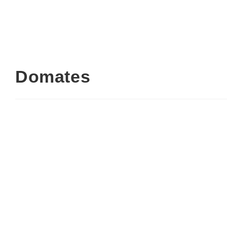
Domates