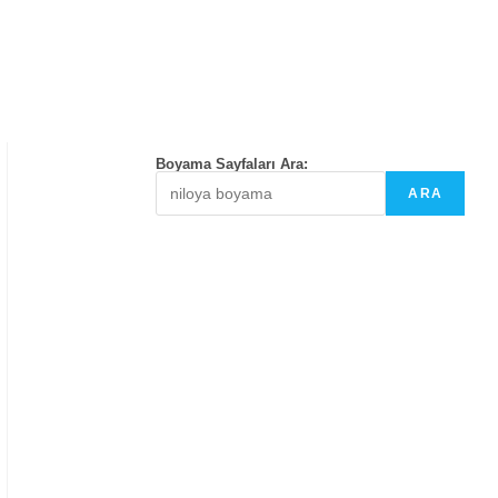
Boyama Sayfaları Ara:
ARA