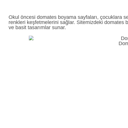
Okul öncesi domates boyama sayfaları, çocuklara sebz
renkleri keşfetmelerini sağlar. Sitemizdeki domates 
ve basit tasarımlar sunar.
Dom