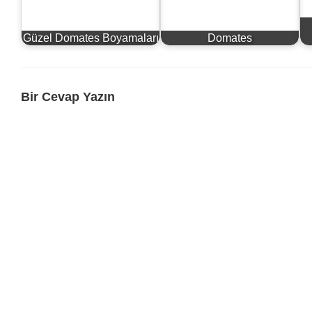
Güzel Domates Boyamaları
Domates
Bir Cevap Yazın