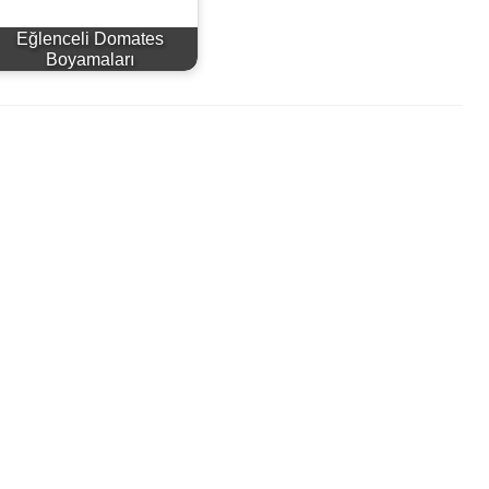
Eğlenceli Domates
Boyamaları