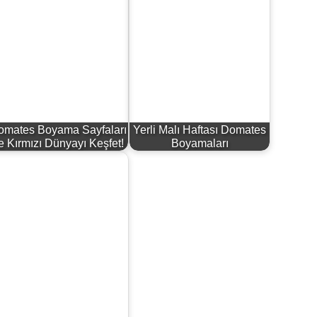
omates Boyama Sayfaları
Yerli Malı Haftası Domates
le Kırmızı Dünyayı Keşfet!
Boyamaları