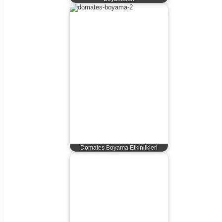
Domates Boyama Etkinlikleri