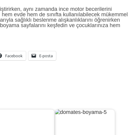
liştirirken, aynı zamanda ince motor becerilerini
i, hem evde hem de sınıfta kullanılabilecek mükemmel
rıyla sağlıklı beslenme alışkanlıklarını öğrenirken
 boyama sayfalarını keşfedin ve çocuklarınıza hem
Facebook
E-posta