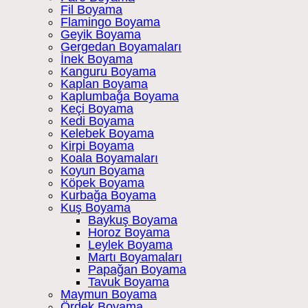
Fil Boyama
Flamingo Boyama
Geyik Boyama
Gergedan Boyamaları
İnek Boyama
Kanguru Boyama
Kaplan Boyama
Kaplumbağa Boyama
Keçi Boyama
Kedi Boyama
Kelebek Boyama
Kirpi Boyama
Koala Boyamaları
Koyun Boyama
Köpek Boyama
Kurbağa Boyama
Kuş Boyama
Baykuş Boyama
Horoz Boyama
Leylek Boyama
Martı Boyamaları
Papağan Boyama
Tavuk Boyama
Maymun Boyama
Ördek Boyama