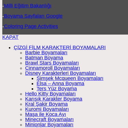
-
Milli Eğitim Bakanlığı
-
Boyama Sayfaları Google
-
Coloring Page Activities
KAPAT
ÇİZGİ FİLM KARAKTERİ BOYAMALARI
Barbie Boyamaları
Batman Boyama
Brawl Stars Boyamaları
Cinnamoroll Boyamaları
Disney Karakterleri Boyamaları
Şimşek Mcqueen Boyamaları
Elsa – Anna Boyama
Ters Yüz Boyama
Hello Kitty Boyamaları
Karışık Karakter Boyama
Kral Şakir Boyama
Kuromi Boyamaları
Maşa ile Koca Ayı
Minecraft Boyamaları
Minionlar Boyamaları