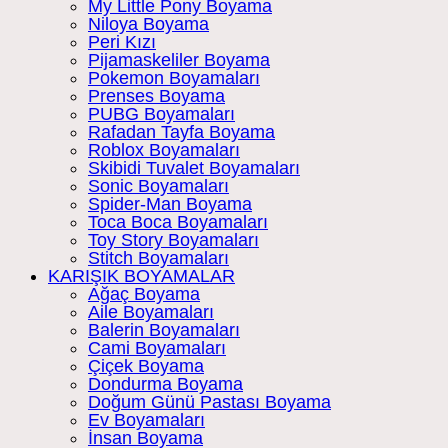
My Little Pony Boyama
Niloya Boyama
Peri Kızı
Pijamaskeliler Boyama
Pokemon Boyamaları
Prenses Boyama
PUBG Boyamaları
Rafadan Tayfa Boyama
Roblox Boyamaları
Skibidi Tuvalet Boyamaları
Sonic Boyamaları
Spider-Man Boyama
Toca Boca Boyamaları
Toy Story Boyamaları
Stitch Boyamaları
KARIŞIK BOYAMALAR
Ağaç Boyama
Aile Boyamaları
Balerin Boyamaları
Cami Boyamaları
Çiçek Boyama
Dondurma Boyama
Doğum Günü Pastası Boyama
Ev Boyamaları
İnsan Boyama