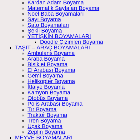
Kardan Adam Boyama
Matematik Sayfaları Boyama
Noel Baba Boyamaları
Sayı Boyama
Şato Boyamaları
Şekil Boyama
YETİŞKİN BOYAMALARI
Doodle Çizimleri Boyama
TAŞIT – ARAÇ BOYAMALARI
Ambulans Boyama
Araba Boyama
Bisiklet Boyama
El Arabası Boyama
Gemi Boyama
Helikopter Boyama
İtfaiye Boyama
Kamyon Boyama
Otobüs Boyama
Polis Arabası Boyama
Tır Boyama
Traktör Boyama
Tren Boyama
Uçak Boyama
Zeplin Boyama
MEYVE BOYAMALARI