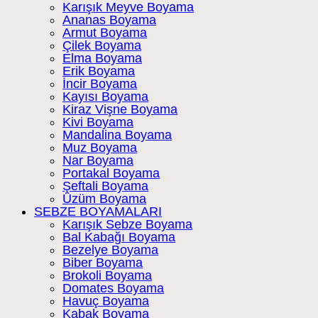
Karışık Meyve Boyama
Ananas Boyama
Armut Boyama
Çilek Boyama
Elma Boyama
Erik Boyama
İncir Boyama
Kayısı Boyama
Kiraz Vişne Boyama
Kivi Boyama
Mandalina Boyama
Muz Boyama
Nar Boyama
Portakal Boyama
Şeftali Boyama
Üzüm Boyama
SEBZE BOYAMALARI
Karışık Sebze Boyama
Bal Kabağı Boyama
Bezelye Boyama
Biber Boyama
Brokoli Boyama
Domates Boyama
Havuç Boyama
Kabak Boyama