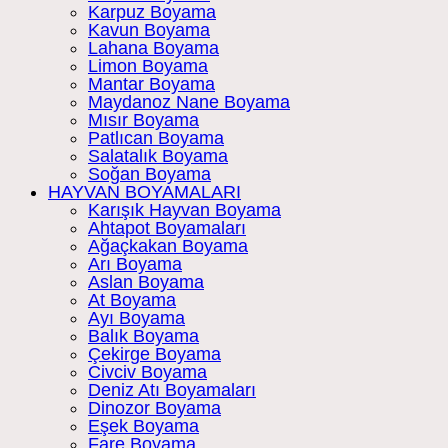
Karpuz Boyama
Kavun Boyama
Lahana Boyama
Limon Boyama
Mantar Boyama
Maydanoz Nane Boyama
Mısır Boyama
Patlıcan Boyama
Salatalık Boyama
Soğan Boyama
HAYVAN BOYAMALARI
Karışık Hayvan Boyama
Ahtapot Boyamaları
Ağaçkakan Boyama
Arı Boyama
Aslan Boyama
At Boyama
Ayı Boyama
Balık Boyama
Çekirge Boyama
Civciv Boyama
Deniz Atı Boyamaları
Dinozor Boyama
Eşek Boyama
Fare Boyama