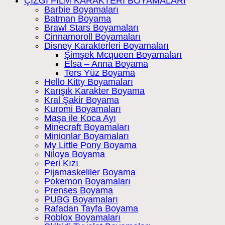
ÇİZGİ FİLM KARAKTERİ BOYAMALARI
Barbie Boyamaları
Batman Boyama
Brawl Stars Boyamaları
Cinnamoroll Boyamaları
Disney Karakterleri Boyamaları
Şimşek Mcqueen Boyamaları
Elsa – Anna Boyama
Ters Yüz Boyama
Hello Kitty Boyamaları
Karışık Karakter Boyama
Kral Şakir Boyama
Kuromi Boyamaları
Maşa ile Koca Ayı
Minecraft Boyamaları
Minionlar Boyamaları
My Little Pony Boyama
Niloya Boyama
Peri Kızı
Pijamaskeliler Boyama
Pokemon Boyamaları
Prenses Boyama
PUBG Boyamaları
Rafadan Tayfa Boyama
Roblox Boyamaları