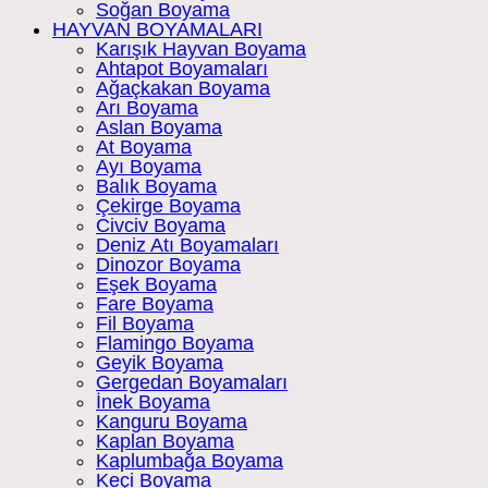
Soğan Boyama
HAYVAN BOYAMALARI
Karışık Hayvan Boyama
Ahtapot Boyamaları
Ağaçkakan Boyama
Arı Boyama
Aslan Boyama
At Boyama
Ayı Boyama
Balık Boyama
Çekirge Boyama
Civciv Boyama
Deniz Atı Boyamaları
Dinozor Boyama
Eşek Boyama
Fare Boyama
Fil Boyama
Flamingo Boyama
Geyik Boyama
Gergedan Boyamaları
İnek Boyama
Kanguru Boyama
Kaplan Boyama
Kaplumbağa Boyama
Keçi Boyama