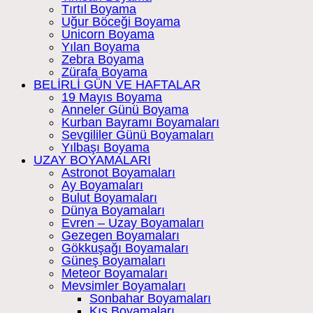
Tırtıl Boyama
Uğur Böceği Boyama
Unicorn Boyama
Yılan Boyama
Zebra Boyama
Zürafa Boyama
BELİRLİ GÜN VE HAFTALAR
19 Mayıs Boyama
Anneler Günü Boyama
Kurban Bayramı Boyamaları
Sevgililer Günü Boyamaları
Yılbaşı Boyama
UZAY BOYAMALARI
Astronot Boyamaları
Ay Boyamaları
Bulut Boyamaları
Dünya Boyamaları
Evren – Uzay Boyamaları
Gezegen Boyamaları
Gökkuşağı Boyamaları
Güneş Boyamaları
Meteor Boyamaları
Mevsimler Boyamaları
Sonbahar Boyamaları
Kış Boyamaları