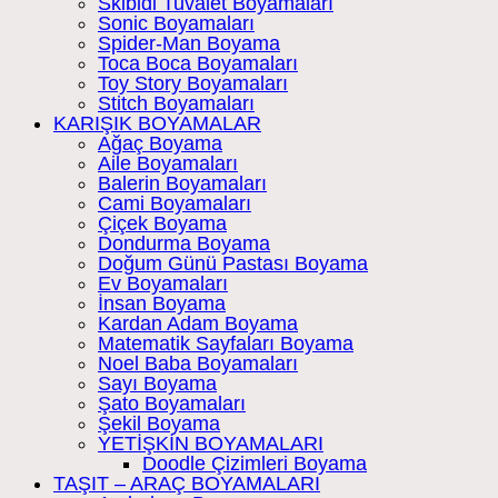
Skibidi Tuvalet Boyamaları
Sonic Boyamaları
Spider-Man Boyama
Toca Boca Boyamaları
Toy Story Boyamaları
Stitch Boyamaları
KARIŞIK BOYAMALAR
Ağaç Boyama
Aile Boyamaları
Balerin Boyamaları
Cami Boyamaları
Çiçek Boyama
Dondurma Boyama
Doğum Günü Pastası Boyama
Ev Boyamaları
İnsan Boyama
Kardan Adam Boyama
Matematik Sayfaları Boyama
Noel Baba Boyamaları
Sayı Boyama
Şato Boyamaları
Şekil Boyama
YETİŞKİN BOYAMALARI
Doodle Çizimleri Boyama
TAŞIT – ARAÇ BOYAMALARI