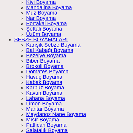
Kivi Boyama
Mandalina Boyama
Muz Boyama
Nar Boyama
Portakal Boyama
Şeftali Boyama
Üzüm Boyama
SEBZE BOYAMALARI
Karışık Sebze Boyama
Bal Kabağı Boyama
Bezelye Boyama
Biber Boyama
Brokoli Boyama
Domates Boyama
Havuç Boyama
Kabak Boyama
Karpuz Boyama
Kavun Boyama
Lahana Boyama
Limon Boyama
Mantar Boyama
Maydanoz Nane Boyama
Mısır Boyama
Patlıcan Boyama
Salatalık Boyama