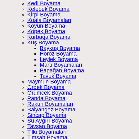
Kedi Boyama
Kelebek Boyama
Kirpi Boyama
Koala Boyamaları
Koyun Boyama
Köpek Boyama
Kurbağa Boyama
Kuş Boyama
Baykuş Boyama
Horoz Boyama
Leylek Boyama
Martı Boyamaları
Papağan Boyama
Tavuk Boyama
Maymun Boyama
Ördek Boyama
Örümcek Boyama
Panda Boyama
Rakun Boyamaları
Salyangoz Boyama
Sincap Boyama
Su Aygırı Boyama
Tavşan Boyama
Tilki Boyamaları
Timsah Boyama