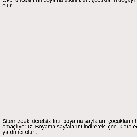
Okul öncesi tırtıl boyama etkinlikleri, çocukların doğayı 
olur.
Sitemizdeki ücretsiz tırtıl boyama sayfaları, çocukları
amaçlıyoruz. Boyama sayfalarını indirerek, çocuklara eğl
yardımcı olun.