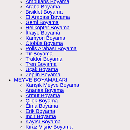
Ambulans Boyama
Araba Boyama
Bisiklet Boyama
El Arabası Boyama
Gemi Boyama
Helikopter Boyama
İtfaiye Boyama
Kamyon Boyama
Otobüs Boyama
Polis Arabası Boyama
Tır Boyama
Traktör Boyama
Tren Boyama
Uçak Boyama
Zeplin Boyama
MEYVE BOYAMALARI
Karışık Meyve Boyama
Ananas Boyama
Armut Boyama
Çilek Boyama
Elma Boyama
Erik Boyama
İncir Boyama
Kayısı Boyama
Kiraz Vişne Boyama