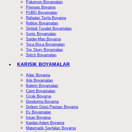
Pokemon Boyamaları
Prenses Boyama
PUBG Boyamaları
Rafadan Tayfa Boyama
Roblox Boyamaları
Skibidi Tuvalet Boyamaları
Sonic Boyamaları
Spider-Man Boyama
Toca Boca Boyamaları
Toy Story Boyamaları
Stitch Boyamaları
KARIŞIK BOYAMALAR
Ağaç Boyama
Aile Boyamaları
Balerin Boyamaları
Cami Boyamaları
Çiçek Boyama
Dondurma Boyama
Doğum Günü Pastası Boyama
Ev Boyamaları
İnsan Boyama
Kardan Adam Boyama
Matematik Sayfaları Boyama