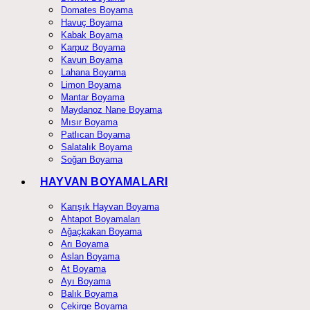
Domates Boyama
Havuç Boyama
Kabak Boyama
Karpuz Boyama
Kavun Boyama
Lahana Boyama
Limon Boyama
Mantar Boyama
Maydanoz Nane Boyama
Mısır Boyama
Patlıcan Boyama
Salatalık Boyama
Soğan Boyama
HAYVAN BOYAMALARI
Karışık Hayvan Boyama
Ahtapot Boyamaları
Ağaçkakan Boyama
Arı Boyama
Aslan Boyama
At Boyama
Ayı Boyama
Balık Boyama
Çekirge Boyama