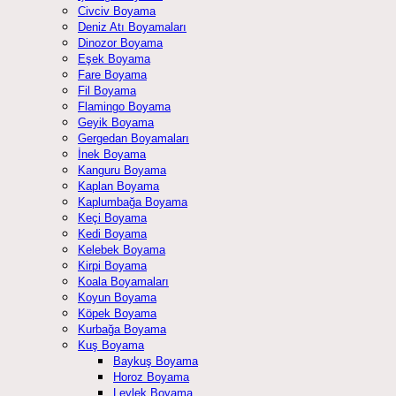
Civciv Boyama
Deniz Atı Boyamaları
Dinozor Boyama
Eşek Boyama
Fare Boyama
Fil Boyama
Flamingo Boyama
Geyik Boyama
Gergedan Boyamaları
İnek Boyama
Kanguru Boyama
Kaplan Boyama
Kaplumbağa Boyama
Keçi Boyama
Kedi Boyama
Kelebek Boyama
Kirpi Boyama
Koala Boyamaları
Koyun Boyama
Köpek Boyama
Kurbağa Boyama
Kuş Boyama
Baykuş Boyama
Horoz Boyama
Leylek Boyama