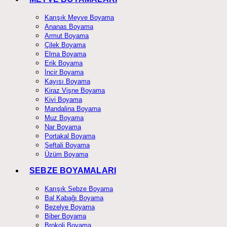
Karışık Meyve Boyama
Ananas Boyama
Armut Boyama
Çilek Boyama
Elma Boyama
Erik Boyama
İncir Boyama
Kayısı Boyama
Kiraz Vişne Boyama
Kivi Boyama
Mandalina Boyama
Muz Boyama
Nar Boyama
Portakal Boyama
Şeftali Boyama
Üzüm Boyama
SEBZE BOYAMALARI
Karışık Sebze Boyama
Bal Kabağı Boyama
Bezelye Boyama
Biber Boyama
Brokoli Boyama