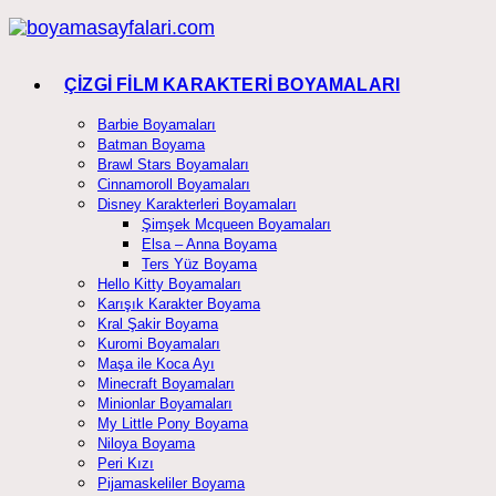
Skip
to
content
ÇİZGİ FİLM KARAKTERİ BOYAMALARI
Barbie Boyamaları
Batman Boyama
Brawl Stars Boyamaları
Cinnamoroll Boyamaları
Disney Karakterleri Boyamaları
Şimşek Mcqueen Boyamaları
Elsa – Anna Boyama
Ters Yüz Boyama
Hello Kitty Boyamaları
Karışık Karakter Boyama
Kral Şakir Boyama
Kuromi Boyamaları
Maşa ile Koca Ayı
Minecraft Boyamaları
Minionlar Boyamaları
My Little Pony Boyama
Niloya Boyama
Peri Kızı
Pijamaskeliler Boyama