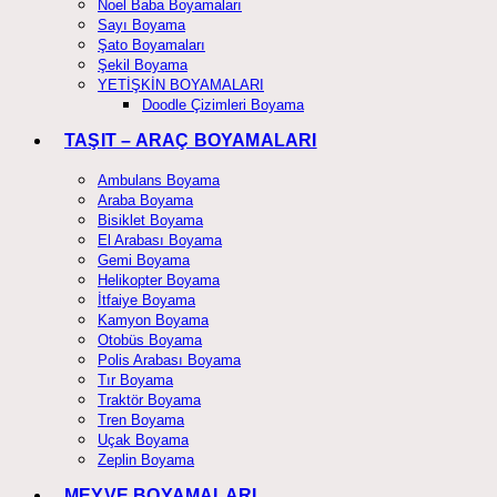
Noel Baba Boyamaları
Sayı Boyama
Şato Boyamaları
Şekil Boyama
YETİŞKİN BOYAMALARI
Doodle Çizimleri Boyama
TAŞIT – ARAÇ BOYAMALARI
Ambulans Boyama
Araba Boyama
Bisiklet Boyama
El Arabası Boyama
Gemi Boyama
Helikopter Boyama
İtfaiye Boyama
Kamyon Boyama
Otobüs Boyama
Polis Arabası Boyama
Tır Boyama
Traktör Boyama
Tren Boyama
Uçak Boyama
Zeplin Boyama
MEYVE BOYAMALARI