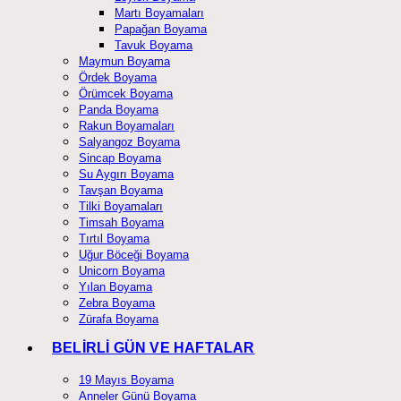
Martı Boyamaları
Papağan Boyama
Tavuk Boyama
Maymun Boyama
Ördek Boyama
Örümcek Boyama
Panda Boyama
Rakun Boyamaları
Salyangoz Boyama
Sincap Boyama
Su Aygırı Boyama
Tavşan Boyama
Tilki Boyamaları
Timsah Boyama
Tırtıl Boyama
Uğur Böceği Boyama
Unicorn Boyama
Yılan Boyama
Zebra Boyama
Zürafa Boyama
BELİRLİ GÜN VE HAFTALAR
19 Mayıs Boyama
Anneler Günü Boyama