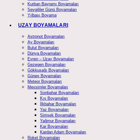
Kurban Bayramı Boyamaları
Sevgililer Günü Boyamaları
Yılbaşı Boyama
UZAY BOYAMALARI
Astronot Boyamaları
Ay Boyamaları
Bulut Boyamaları
Dünya Boyamaları
Evren – Uzay Boyamaları
Gezegen Boyamaları
Gökkuşağı Boyamaları
Güneş Boyamaları
Meteor Boyamaları
Mevsimler Boyamaları
Sonbahar Boyamaları
Kış Boyamaları
İlkbahar Boyamaları
Yaz Boyamaları
Şimşek Boyamaları
Yağmur Boyamaları
Kar Boyamaları
Kardan Adam Boyamaları
Roket Boyamaları