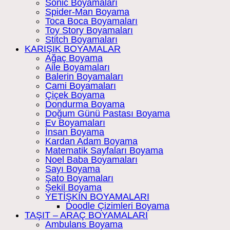
Sonic Boyamaları
Spider-Man Boyama
Toca Boca Boyamaları
Toy Story Boyamaları
Stitch Boyamaları
KARIŞIK BOYAMALAR
Ağaç Boyama
Aile Boyamaları
Balerin Boyamaları
Cami Boyamaları
Çiçek Boyama
Dondurma Boyama
Doğum Günü Pastası Boyama
Ev Boyamaları
İnsan Boyama
Kardan Adam Boyama
Matematik Sayfaları Boyama
Noel Baba Boyamaları
Sayı Boyama
Şato Boyamaları
Şekil Boyama
YETİŞKİN BOYAMALARI
Doodle Çizimleri Boyama
TAŞIT – ARAÇ BOYAMALARI
Ambulans Boyama