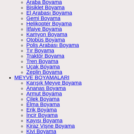
Araba Boyama
Bisiklet Boyama
El Arabası Boyama
Gemi Boyama
Helikopter Boyama
İtfaiye Boyama
Kamyon Boyama
Otobüs Boyama
Polis Arabası Boyama
Tır Boyama
Traktör Boyama
Tren Boyama
Uçak Boyama
Zeplin Boyama
MEYVE BOYAMALARI
Karışık Meyve Boyama
Ananas Boyama
Armut Boyama
Çilek Boyama
Elma Boyama
Erik Boyama
İncir Boyama
Kayısı Boyama
Kiraz Vişne Boyama
Kivi Boyama