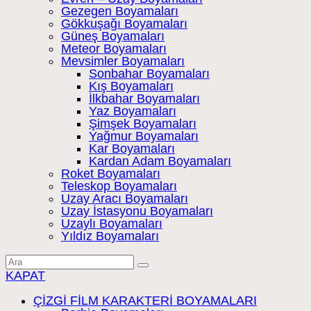
Gezegen Boyamaları
Gökkuşağı Boyamaları
Güneş Boyamaları
Meteor Boyamaları
Mevsimler Boyamaları
Sonbahar Boyamaları
Kış Boyamaları
İlkbahar Boyamaları
Yaz Boyamaları
Şimşek Boyamaları
Yağmur Boyamaları
Kar Boyamaları
Kardan Adam Boyamaları
Roket Boyamaları
Teleskop Boyamaları
Uzay Aracı Boyamaları
Uzay İstasyonu Boyamaları
Uzaylı Boyamaları
Yıldız Boyamaları
KAPAT
ÇİZGİ FİLM KARAKTERİ BOYAMALARI