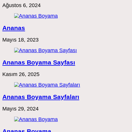
Ağustos 6, 2024
Ananas
Mayıs 18, 2023
Ananas Boyama Sayfası
Kasım 26, 2025
Ananas Boyama Sayfaları
Mayıs 29, 2024
Ananas Boyama