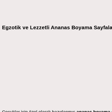
Egzotik ve Lezzetli Ananas Boyama Sayfala