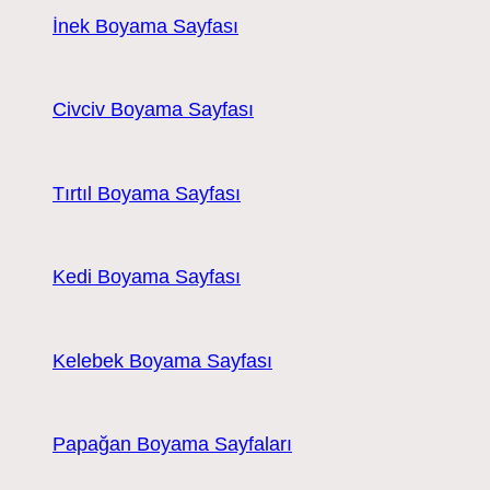
İnek Boyama Sayfası
Civciv Boyama Sayfası
Tırtıl Boyama Sayfası
Kedi Boyama Sayfası
Kelebek Boyama Sayfası
Papağan Boyama Sayfaları