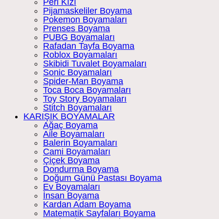
Peri Kızı
Pijamaskeliler Boyama
Pokemon Boyamaları
Prenses Boyama
PUBG Boyamaları
Rafadan Tayfa Boyama
Roblox Boyamaları
Skibidi Tuvalet Boyamaları
Sonic Boyamaları
Spider-Man Boyama
Toca Boca Boyamaları
Toy Story Boyamaları
Stitch Boyamaları
KARIŞIK BOYAMALAR
Ağaç Boyama
Aile Boyamaları
Balerin Boyamaları
Cami Boyamaları
Çiçek Boyama
Dondurma Boyama
Doğum Günü Pastası Boyama
Ev Boyamaları
İnsan Boyama
Kardan Adam Boyama
Matematik Sayfaları Boyama