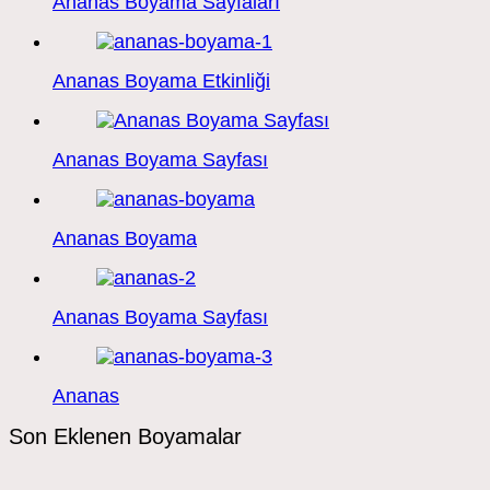
Ananas Boyama Sayfaları
Ananas Boyama Etkinliği
Ananas Boyama Sayfası
Ananas Boyama
Ananas Boyama Sayfası
Ananas
Son Eklenen Boyamalar