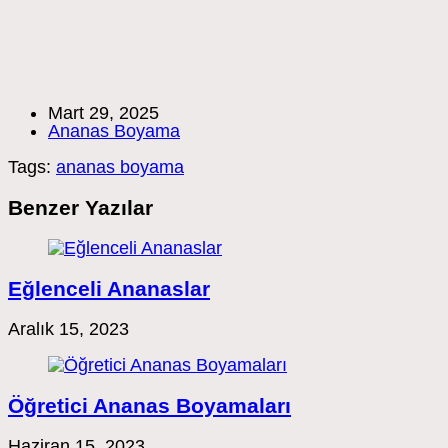
Post
Mart 29, 2025
published:
Post
Ananas Boyama
category:
Tags:
ananas boyama
Benzer Yazılar
Eğlenceli Ananaslar
Aralık 15, 2023
Öğretici Ananas Boyamaları
Haziran 15, 2023