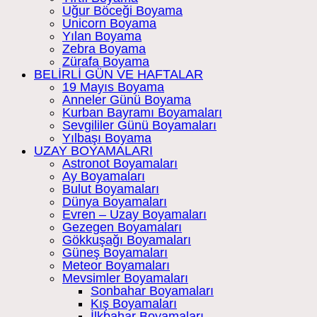
Uğur Böceği Boyama
Unicorn Boyama
Yılan Boyama
Zebra Boyama
Zürafa Boyama
BELİRLİ GÜN VE HAFTALAR
19 Mayıs Boyama
Anneler Günü Boyama
Kurban Bayramı Boyamaları
Sevgililer Günü Boyamaları
Yılbaşı Boyama
UZAY BOYAMALARI
Astronot Boyamaları
Ay Boyamaları
Bulut Boyamaları
Dünya Boyamaları
Evren – Uzay Boyamaları
Gezegen Boyamaları
Gökkuşağı Boyamaları
Güneş Boyamaları
Meteor Boyamaları
Mevsimler Boyamaları
Sonbahar Boyamaları
Kış Boyamaları
İlkbahar Boyamaları