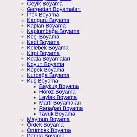
Geyik Boyama
Gergedan Boyamaları
İnek Boyama
Kanguru Boyama
Kaplan Boyama
Kaplumbağa Boyama
Keçi Boyama
Kedi Boyama
Kelebek Boyama
Kirpi Boyama
Koala Boyamaları
Koyun Boyama
Köpek Boyama
Kurbağa Boyama
Kuş Boyama
Baykuş Boyama
Horoz Boyama
Leylek Boyama
Martı Boyamaları
Papağan Boyama
Tavuk Boyama
Maymun Boyama
Ördek Boyama
Örümcek Boyama
Panda Boyama