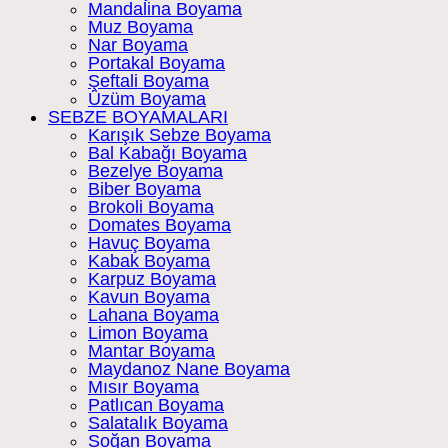
Mandalina Boyama
Muz Boyama
Nar Boyama
Portakal Boyama
Şeftali Boyama
Üzüm Boyama
SEBZE BOYAMALARI
Karışık Sebze Boyama
Bal Kabağı Boyama
Bezelye Boyama
Biber Boyama
Brokoli Boyama
Domates Boyama
Havuç Boyama
Kabak Boyama
Karpuz Boyama
Kavun Boyama
Lahana Boyama
Limon Boyama
Mantar Boyama
Maydanoz Nane Boyama
Mısır Boyama
Patlıcan Boyama
Salatalık Boyama
Soğan Boyama