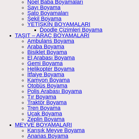
Noel Baba Boyamaları
Sayı Boyama
Şato Boyamaları
Şekil Boyama
YETİŞKİN BOYAMALARI
Doodle Çizimleri Boyama
TAŞIT – ARAÇ BOYAMALARI
Ambulans Boyama
Araba Boyama
Bisiklet Boyama
El Arabası Boyama
Gemi Boyama
Helikopter Boyama
İtfaiye Boyama
Kamyon Boyama
Otobüs Boyama
Polis Arabası Boyama
Tır Boyama
Traktör Boyama
Tren Boyama
Uçak Boyama
Zeplin Boyama
MEYVE BOYAMALARI
Karışık Meyve Boyama
Ananas Boyama