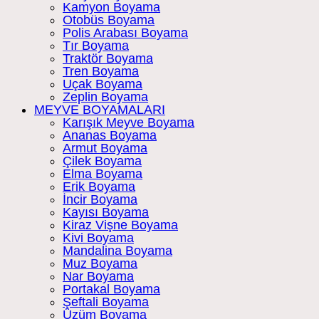
Kamyon Boyama
Otobüs Boyama
Polis Arabası Boyama
Tır Boyama
Traktör Boyama
Tren Boyama
Uçak Boyama
Zeplin Boyama
MEYVE BOYAMALARI
Karışık Meyve Boyama
Ananas Boyama
Armut Boyama
Çilek Boyama
Elma Boyama
Erik Boyama
İncir Boyama
Kayısı Boyama
Kiraz Vişne Boyama
Kivi Boyama
Mandalina Boyama
Muz Boyama
Nar Boyama
Portakal Boyama
Şeftali Boyama
Üzüm Boyama