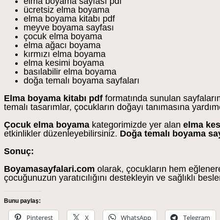
elma boyama sayfası pdf
ücretsiz elma boyama
elma boyama kitabı pdf
meyve boyama sayfası
çocuk elma boyama
elma ağacı boyama
kırmızı elma boyama
elma kesimi boyama
basılabilir elma boyama
doğa temalı boyama sayfaları
Elma boyama kitabı pdf
formatında sunulan sayfalarım
temalı tasarımlar, çocukların doğayı tanımasına yardım
Çocuk elma boyama
kategorimizde yer alan
elma ke
etkinlikler düzenleyebilirsiniz.
Doğa temalı boyama say
Sonuç:
Boyamasayfalari.com
olarak, çocukların hem eğlenere
çocuğunuzun yaratıcılığını destekleyin ve sağlıklı besl
Bunu paylaş:
Pinterest
X
WhatsApp
Telegram