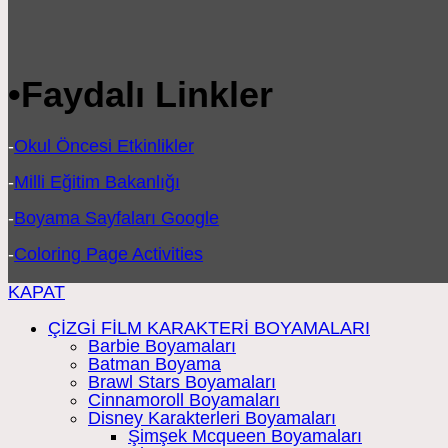
•
Faydalı Linkler
-
Okul Öncesi Etkinlikler
-
Milli Eğitim Bakanlığı
-
Boyama Sayfaları Google
-
Coloring Page Activities
KAPAT
ÇİZGİ FİLM KARAKTERİ BOYAMALARI
Barbie Boyamaları
Batman Boyama
Brawl Stars Boyamaları
Cinnamoroll Boyamaları
Disney Karakterleri Boyamaları
Şimşek Mcqueen Boyamaları