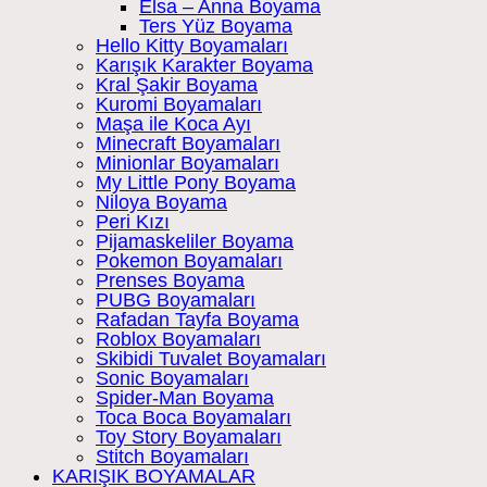
Elsa – Anna Boyama
Ters Yüz Boyama
Hello Kitty Boyamaları
Karışık Karakter Boyama
Kral Şakir Boyama
Kuromi Boyamaları
Maşa ile Koca Ayı
Minecraft Boyamaları
Minionlar Boyamaları
My Little Pony Boyama
Niloya Boyama
Peri Kızı
Pijamaskeliler Boyama
Pokemon Boyamaları
Prenses Boyama
PUBG Boyamaları
Rafadan Tayfa Boyama
Roblox Boyamaları
Skibidi Tuvalet Boyamaları
Sonic Boyamaları
Spider-Man Boyama
Toca Boca Boyamaları
Toy Story Boyamaları
Stitch Boyamaları
KARIŞIK BOYAMALAR