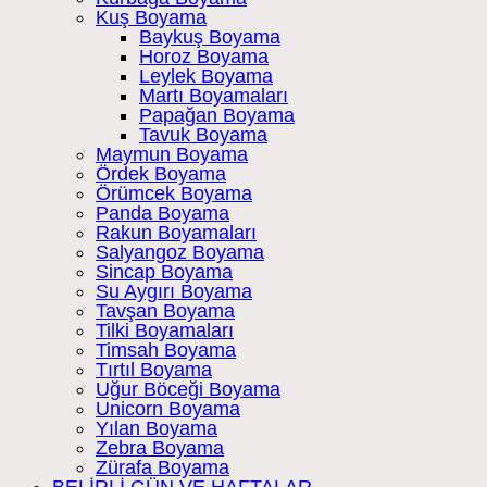
Kuş Boyama
Baykuş Boyama
Horoz Boyama
Leylek Boyama
Martı Boyamaları
Papağan Boyama
Tavuk Boyama
Maymun Boyama
Ördek Boyama
Örümcek Boyama
Panda Boyama
Rakun Boyamaları
Salyangoz Boyama
Sincap Boyama
Su Aygırı Boyama
Tavşan Boyama
Tilki Boyamaları
Timsah Boyama
Tırtıl Boyama
Uğur Böceği Boyama
Unicorn Boyama
Yılan Boyama
Zebra Boyama
Zürafa Boyama
BELİRLİ GÜN VE HAFTALAR