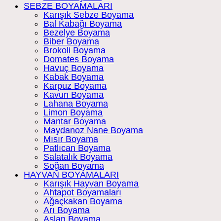
SEBZE BOYAMALARI
Karışık Sebze Boyama
Bal Kabağı Boyama
Bezelye Boyama
Biber Boyama
Brokoli Boyama
Domates Boyama
Havuç Boyama
Kabak Boyama
Karpuz Boyama
Kavun Boyama
Lahana Boyama
Limon Boyama
Mantar Boyama
Maydanoz Nane Boyama
Mısır Boyama
Patlıcan Boyama
Salatalık Boyama
Soğan Boyama
HAYVAN BOYAMALARI
Karışık Hayvan Boyama
Ahtapot Boyamaları
Ağaçkakan Boyama
Arı Boyama
Aslan Boyama