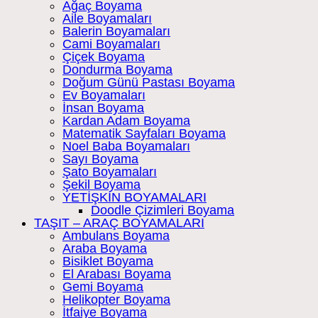
Ağaç Boyama
Aile Boyamaları
Balerin Boyamaları
Cami Boyamaları
Çiçek Boyama
Dondurma Boyama
Doğum Günü Pastası Boyama
Ev Boyamaları
İnsan Boyama
Kardan Adam Boyama
Matematik Sayfaları Boyama
Noel Baba Boyamaları
Sayı Boyama
Şato Boyamaları
Şekil Boyama
YETİŞKİN BOYAMALARI
Doodle Çizimleri Boyama
TAŞIT – ARAÇ BOYAMALARI
Ambulans Boyama
Araba Boyama
Bisiklet Boyama
El Arabası Boyama
Gemi Boyama
Helikopter Boyama
İtfaiye Boyama