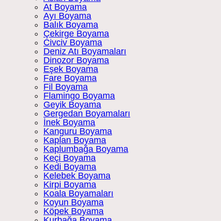
At Boyama
Ayı Boyama
Balık Boyama
Çekirge Boyama
Civciv Boyama
Deniz Atı Boyamaları
Dinozor Boyama
Eşek Boyama
Fare Boyama
Fil Boyama
Flamingo Boyama
Geyik Boyama
Gergedan Boyamaları
İnek Boyama
Kanguru Boyama
Kaplan Boyama
Kaplumbağa Boyama
Keçi Boyama
Kedi Boyama
Kelebek Boyama
Kirpi Boyama
Koala Boyamaları
Koyun Boyama
Köpek Boyama
Kurbağa Boyama