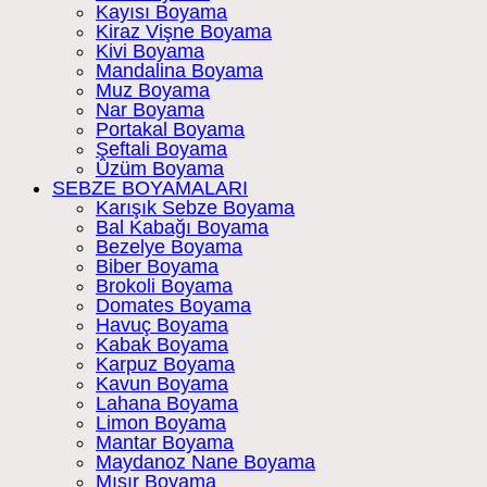
Kayısı Boyama
Kiraz Vişne Boyama
Kivi Boyama
Mandalina Boyama
Muz Boyama
Nar Boyama
Portakal Boyama
Şeftali Boyama
Üzüm Boyama
SEBZE BOYAMALARI
Karışık Sebze Boyama
Bal Kabağı Boyama
Bezelye Boyama
Biber Boyama
Brokoli Boyama
Domates Boyama
Havuç Boyama
Kabak Boyama
Karpuz Boyama
Kavun Boyama
Lahana Boyama
Limon Boyama
Mantar Boyama
Maydanoz Nane Boyama
Mısır Boyama