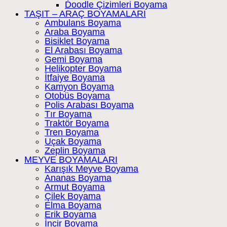
Doodle Çizimleri Boyama
TAŞIT – ARAÇ BOYAMALARI
Ambulans Boyama
Araba Boyama
Bisiklet Boyama
El Arabası Boyama
Gemi Boyama
Helikopter Boyama
İtfaiye Boyama
Kamyon Boyama
Otobüs Boyama
Polis Arabası Boyama
Tır Boyama
Traktör Boyama
Tren Boyama
Uçak Boyama
Zeplin Boyama
MEYVE BOYAMALARI
Karışık Meyve Boyama
Ananas Boyama
Armut Boyama
Çilek Boyama
Elma Boyama
Erik Boyama
İncir Boyama