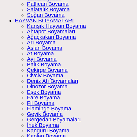
Patlıcan Boyama
Salatalık Boyama
Soğan Boyama
HAYVAN BOYAMALARI
Karışık Hayvan Boyama
Ahtapot Boyamaları
Ağaçkakan Boyama
Arı Boyama
Aslan Boyama
At Boyama
Ayı Boyama
Balık Boyama
Çekirge Boyama
Civciv Boyama
Deniz Atı Boyamaları
Dinozor Boyama
Eşek Boyama
Fare Boyama
Fil Boyama
Flamingo Boyama
Geyik Boyama
Gergedan Boyamaları
İnek Boyama
Kanguru Boyama
Kaplan Boyama