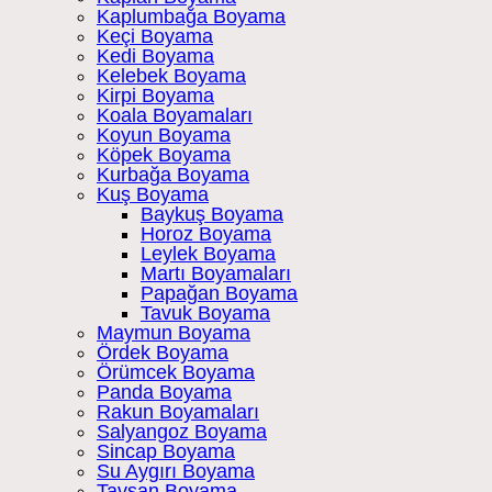
Kaplumbağa Boyama
Keçi Boyama
Kedi Boyama
Kelebek Boyama
Kirpi Boyama
Koala Boyamaları
Koyun Boyama
Köpek Boyama
Kurbağa Boyama
Kuş Boyama
Baykuş Boyama
Horoz Boyama
Leylek Boyama
Martı Boyamaları
Papağan Boyama
Tavuk Boyama
Maymun Boyama
Ördek Boyama
Örümcek Boyama
Panda Boyama
Rakun Boyamaları
Salyangoz Boyama
Sincap Boyama
Su Aygırı Boyama
Tavşan Boyama