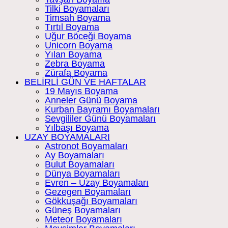
Tilki Boyamaları
Timsah Boyama
Tırtıl Boyama
Uğur Böceği Boyama
Unicorn Boyama
Yılan Boyama
Zebra Boyama
Zürafa Boyama
BELİRLİ GÜN VE HAFTALAR
19 Mayıs Boyama
Anneler Günü Boyama
Kurban Bayramı Boyamaları
Sevgililer Günü Boyamaları
Yılbaşı Boyama
UZAY BOYAMALARI
Astronot Boyamaları
Ay Boyamaları
Bulut Boyamaları
Dünya Boyamaları
Evren – Uzay Boyamaları
Gezegen Boyamaları
Gökkuşağı Boyamaları
Güneş Boyamaları
Meteor Boyamaları