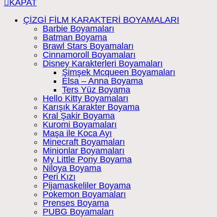
KAPAT
ÇİZGİ FİLM KARAKTERİ BOYAMALARI
Barbie Boyamaları
Batman Boyama
Brawl Stars Boyamaları
Cinnamoroll Boyamaları
Disney Karakterleri Boyamaları
Şimşek Mcqueen Boyamaları
Elsa – Anna Boyama
Ters Yüz Boyama
Hello Kitty Boyamaları
Karışık Karakter Boyama
Kral Şakir Boyama
Kuromi Boyamaları
Maşa ile Koca Ayı
Minecraft Boyamaları
Minionlar Boyamaları
My Little Pony Boyama
Niloya Boyama
Peri Kızı
Pijamaskeliler Boyama
Pokemon Boyamaları
Prenses Boyama
PUBG Boyamaları