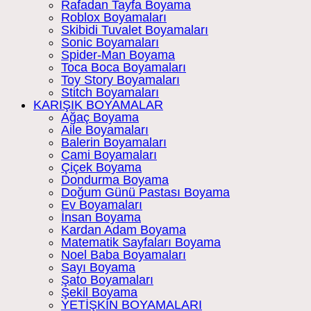
Rafadan Tayfa Boyama
Roblox Boyamaları
Skibidi Tuvalet Boyamaları
Sonic Boyamaları
Spider-Man Boyama
Toca Boca Boyamaları
Toy Story Boyamaları
Stitch Boyamaları
KARIŞIK BOYAMALAR
Ağaç Boyama
Aile Boyamaları
Balerin Boyamaları
Cami Boyamaları
Çiçek Boyama
Dondurma Boyama
Doğum Günü Pastası Boyama
Ev Boyamaları
İnsan Boyama
Kardan Adam Boyama
Matematik Sayfaları Boyama
Noel Baba Boyamaları
Sayı Boyama
Şato Boyamaları
Şekil Boyama
YETİŞKİN BOYAMALARI