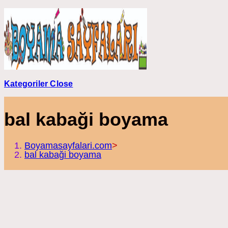
Skip
to
content
Kategoriler
Close
bal kabaği boyama
Boyamasayfalari.com
>
bal kabaği boyama