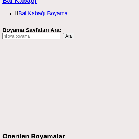
Bal Kabağı
Post
Bal Kabağı Boyama
category:
Boyama Sayfaları Ara:
Ara
Önerilen Boyamalar