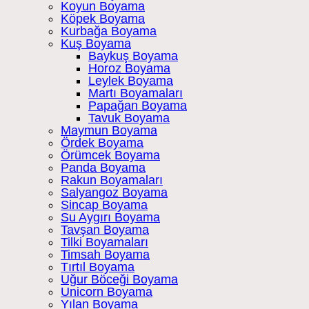
Koyun Boyama
Köpek Boyama
Kurbağa Boyama
Kuş Boyama
Baykuş Boyama
Horoz Boyama
Leylek Boyama
Martı Boyamaları
Papağan Boyama
Tavuk Boyama
Maymun Boyama
Ördek Boyama
Örümcek Boyama
Panda Boyama
Rakun Boyamaları
Salyangoz Boyama
Sincap Boyama
Su Aygırı Boyama
Tavşan Boyama
Tilki Boyamaları
Timsah Boyama
Tırtıl Boyama
Uğur Böceği Boyama
Unicorn Boyama
Yılan Boyama