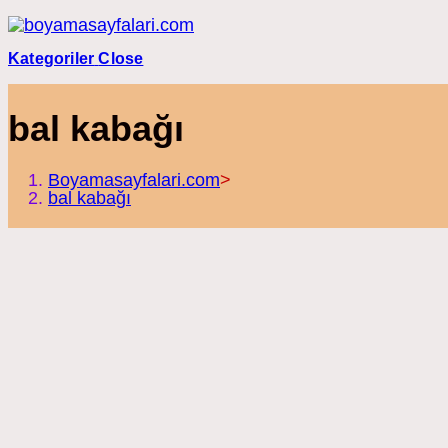
Skip
to
content
Kategoriler
Close
bal kabağı
Boyamasayfalari.com
>
bal kabağı