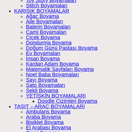
Toy Story Boyamaları
Stitch Boyamaları
KARIŞIK BOYAMALAR
Ağaç Boyama
Aile Boyamaları
Balerin Boyamaları
Cami Boyamaları
Çiçek Boyama
Dondurma Boyama
Doğum Günü Pastası Boyama
Ev Boyamaları
İnsan Boyama
Kardan Adam Boyama
Matematik Sayfaları Boyama
Noel Baba Boyamaları
Sayı Boyama
Şato Boyamaları
Şekil Boyama
YETİŞKİN BOYAMALARI
Doodle Çizimleri Boyama
TAŞIT – ARAÇ BOYAMALARI
Ambulans Boyama
Araba Boyama
Bisiklet Boyama
El Arabası Boyama