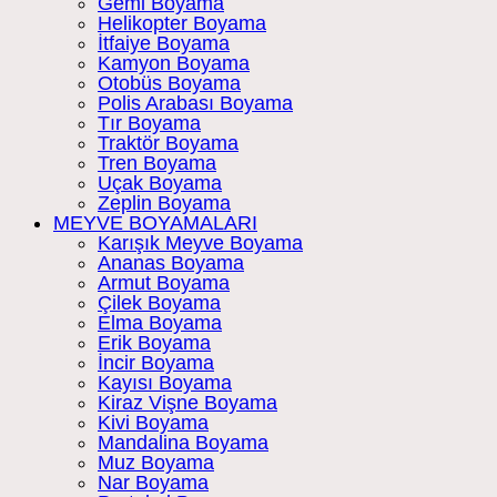
Gemi Boyama
Helikopter Boyama
İtfaiye Boyama
Kamyon Boyama
Otobüs Boyama
Polis Arabası Boyama
Tır Boyama
Traktör Boyama
Tren Boyama
Uçak Boyama
Zeplin Boyama
MEYVE BOYAMALARI
Karışık Meyve Boyama
Ananas Boyama
Armut Boyama
Çilek Boyama
Elma Boyama
Erik Boyama
İncir Boyama
Kayısı Boyama
Kiraz Vişne Boyama
Kivi Boyama
Mandalina Boyama
Muz Boyama
Nar Boyama