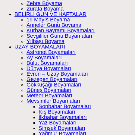
Zebra Boyama
Zürafa Boyama
BELİRLİ GÜN VE HAFTALAR
19 Mayıs Boyama
Anneler Günü Boyama
Kurban Bayramı Boyamaları
Sevgililer Günü Boyamaları
Yılbaşı Boyama
UZAY BOYAMALARI
Astronot Boyamaları
Ay Boyamaları
Bulut Boyamaları
Dünya Boyamaları
Evren – Uzay Boyamaları
Gezegen Boyamaları
Gökkuşağı Boyamaları
Güneş Boyamaları
Meteor Boyamaları
Mevsimler Boyamaları
Sonbahar Boyamaları
Kış Boyamaları
İlkbahar Boyamaları
Yaz Boyamaları
Şimşek Boyamaları
Yağmur Boyamaları