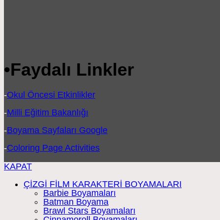
•
Faydalı Linkler
-
Okul Öncesi Etkinlikler
-
Milli Eğitim Bakanlığı
-
Boyama Sayfaları Google
-
Coloring Page Activities
KAPAT
ÇİZGİ FİLM KARAKTERİ BOYAMALARI
Barbie Boyamaları
Batman Boyama
Brawl Stars Boyamaları
Cinnamoroll Boyamaları