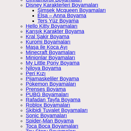
Disney Karakterleri Boyamaları
Şimşek Mcqueen Boyamaları
Elsa – Anna Boyama
Ters Yüz Boyama
Hello Kitty Boyamaları
Karışık Karakter Boyama
Kral Şakir Boyama
Kuromi Boyamaları
Maşa ile Koca Ayı
Minecraft Boyamaları
Minionlar Boyamaları
My Little Pony Boyama
Niloya Boyama
Peri Kızı
Pijamaskeliler Boyama
Pokemon Boyamaları
Prenses Boyama
PUBG Boyamaları
Rafadan Tayfa Boyama
Roblox Boyamaları
Skibidi Tuvalet Boyamaları
Sonic Boyamaları
Spider-Man Boyama
Toca Boca Boyamaları