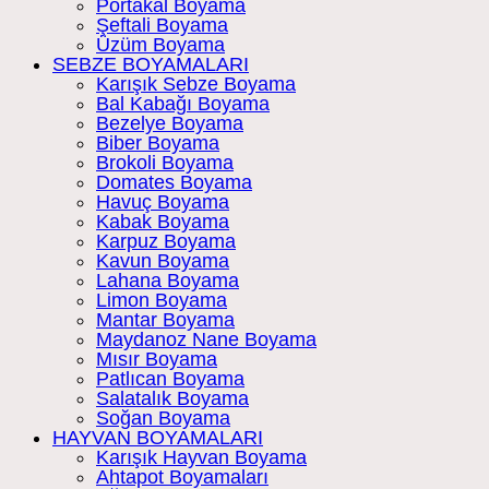
Portakal Boyama
Şeftali Boyama
Üzüm Boyama
SEBZE BOYAMALARI
Karışık Sebze Boyama
Bal Kabağı Boyama
Bezelye Boyama
Biber Boyama
Brokoli Boyama
Domates Boyama
Havuç Boyama
Kabak Boyama
Karpuz Boyama
Kavun Boyama
Lahana Boyama
Limon Boyama
Mantar Boyama
Maydanoz Nane Boyama
Mısır Boyama
Patlıcan Boyama
Salatalık Boyama
Soğan Boyama
HAYVAN BOYAMALARI
Karışık Hayvan Boyama
Ahtapot Boyamaları