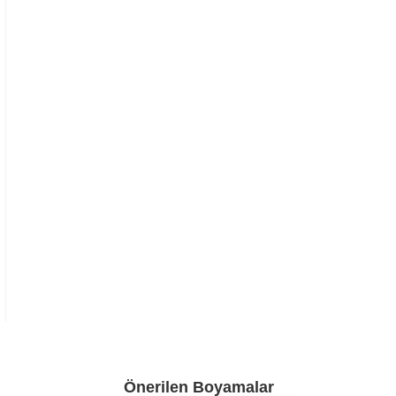
Önerilen Boyamalar