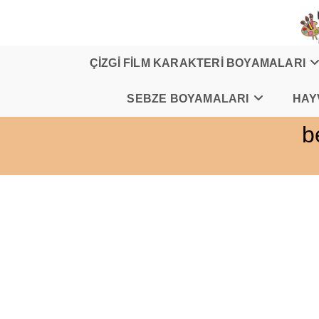
Skip
to
content
ÇİZGİ FİLM KARAKTERİ BOYAMALARI
SEBZE BOYAMALARI
HAY
b