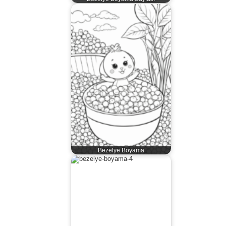
Bezelye Boyama