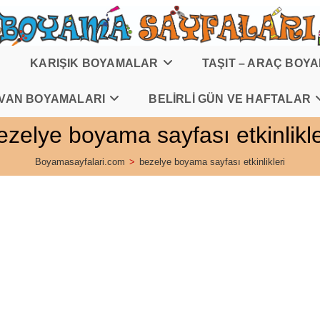
KARIŞIK BOYAMALAR
TAŞIT – ARAÇ BOY
VAN BOYAMALARI
BELİRLİ GÜN VE HAFTALAR
ezelye boyama sayfası etkinlikle
Boyamasayfalari.com
>
bezelye boyama sayfası etkinlikleri