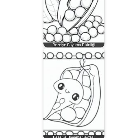
Bezelye Boyama Etkinliği
Bezelye Boyama Sayfası