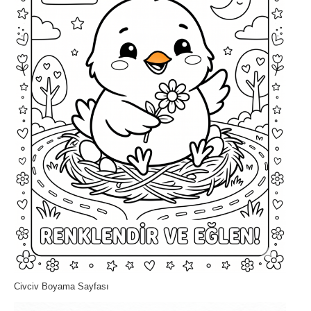
Civciv Boyama Sayfası