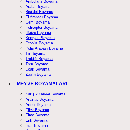
Ambulans Boyama
Araba Boyama
Bisiklet Boyama
El Arabası Boyama
Gemi Boyama
Helikopter Boyama
İtfaiye Boyama
Kamyon Boyama
Otobüs Boyama
Polis Arabası Boyama
Tır Boyama
Traktör Boyama
Tren Boyama
Uçak Boyama
Zeplin Boyama
MEYVE BOYAMALARI
Karışık Meyve Boyama
Ananas Boyama
Armut Boyama
Çilek Boyama
Elma Boyama
Erik Boyama
İncir Boyama