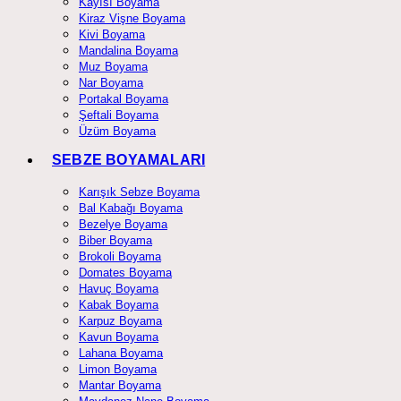
Kayısı Boyama
Kiraz Vişne Boyama
Kivi Boyama
Mandalina Boyama
Muz Boyama
Nar Boyama
Portakal Boyama
Şeftali Boyama
Üzüm Boyama
SEBZE BOYAMALARI
Karışık Sebze Boyama
Bal Kabağı Boyama
Bezelye Boyama
Biber Boyama
Brokoli Boyama
Domates Boyama
Havuç Boyama
Kabak Boyama
Karpuz Boyama
Kavun Boyama
Lahana Boyama
Limon Boyama
Mantar Boyama