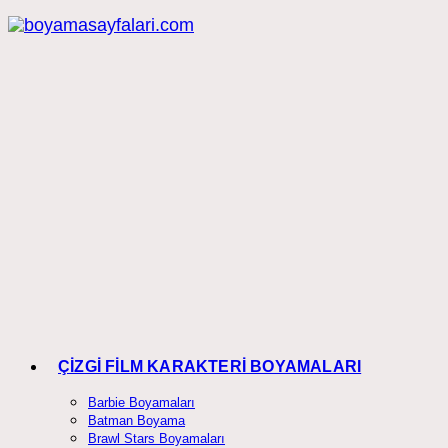
Skip
to
content
ÇİZGİ FİLM KARAKTERİ BOYAMALARI
Barbie Boyamaları
Batman Boyama
Brawl Stars Boyamaları