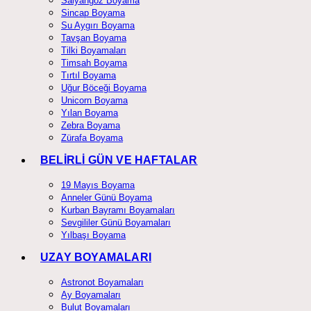
Salyangoz Boyama
Sincap Boyama
Su Aygırı Boyama
Tavşan Boyama
Tilki Boyamaları
Timsah Boyama
Tırtıl Boyama
Uğur Böceği Boyama
Unicorn Boyama
Yılan Boyama
Zebra Boyama
Zürafa Boyama
BELİRLİ GÜN VE HAFTALAR
19 Mayıs Boyama
Anneler Günü Boyama
Kurban Bayramı Boyamaları
Sevgililer Günü Boyamaları
Yılbaşı Boyama
UZAY BOYAMALARI
Astronot Boyamaları
Ay Boyamaları
Bulut Boyamaları