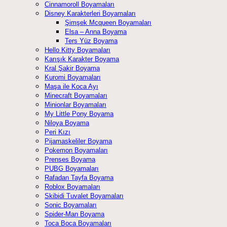
Cinnamoroll Boyamaları
Disney Karakterleri Boyamaları
Şimşek Mcqueen Boyamaları
Elsa – Anna Boyama
Ters Yüz Boyama
Hello Kitty Boyamaları
Karışık Karakter Boyama
Kral Şakir Boyama
Kuromi Boyamaları
Maşa ile Koca Ayı
Minecraft Boyamaları
Minionlar Boyamaları
My Little Pony Boyama
Niloya Boyama
Peri Kızı
Pijamaskeliler Boyama
Pokemon Boyamaları
Prenses Boyama
PUBG Boyamaları
Rafadan Tayfa Boyama
Roblox Boyamaları
Skibidi Tuvalet Boyamaları
Sonic Boyamaları
Spider-Man Boyama
Toca Boca Boyamaları