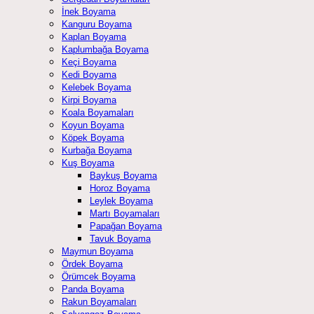
İnek Boyama
Kanguru Boyama
Kaplan Boyama
Kaplumbağa Boyama
Keçi Boyama
Kedi Boyama
Kelebek Boyama
Kirpi Boyama
Koala Boyamaları
Koyun Boyama
Köpek Boyama
Kurbağa Boyama
Kuş Boyama
Baykuş Boyama
Horoz Boyama
Leylek Boyama
Martı Boyamaları
Papağan Boyama
Tavuk Boyama
Maymun Boyama
Ördek Boyama
Örümcek Boyama
Panda Boyama
Rakun Boyamaları