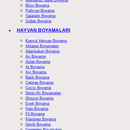
Maydanoz Nane Boyama
Mısır Boyama
Patlıcan Boyama
Salatalık Boyama
Soğan Boyama
HAYVAN BOYAMALARI
Karışık Hayvan Boyama
Ahtapot Boyamaları
Ağaçkakan Boyama
Arı Boyama
Aslan Boyama
At Boyama
Ayı Boyama
Balık Boyama
Çekirge Boyama
Civciv Boyama
Deniz Atı Boyamaları
Dinozor Boyama
Eşek Boyama
Fare Boyama
Fil Boyama
Flamingo Boyama
Geyik Boyama
Gergedan Boyamaları