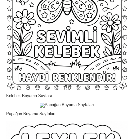
Kelebek Boyama Sayfası
Papağan Boyama Sayfaları