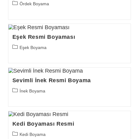
Post
Ördek Boyama
category:
Eşek Resmi Boyaması
Post
Eşek Boyama
category:
Sevimli İnek Resmi Boyama
Post
İnek Boyama
category:
Kedi Boyaması Resmi
Post
Kedi Boyama