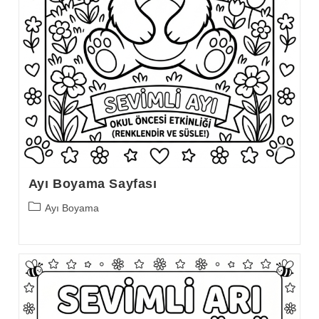
Ayı Boyama Sayfası
Post
Ayı Boyama
category: