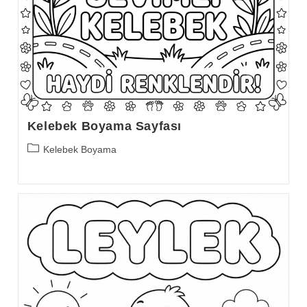
Kelebek Boyama Sayfası
Post
Kelebek Boyama
category: