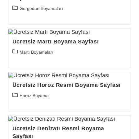
Post
Gergedan Boyamaları
category:
Ücretsiz Martı Boyama Sayfası
Post
Martı Boyamaları
category:
Ücretsiz Horoz Resmi Boyama Sayfası
Post
Horoz Boyama
category:
Ücretsiz Denizatı Resmi Boyama
Sayfası