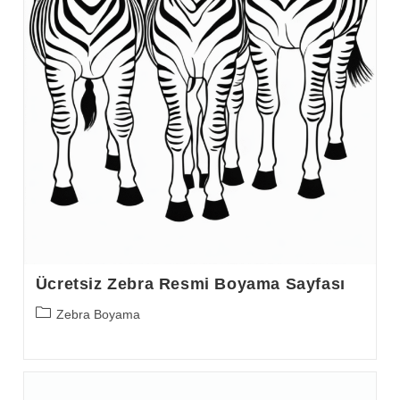
Ücretsiz Zebra Resmi Boyama Sayfası
Post
Zebra Boyama
category: