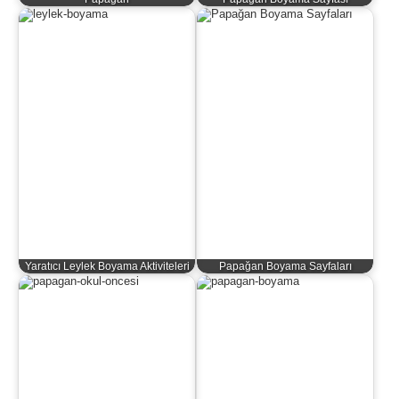
Yaratıcı Leylek Boyama Aktiviteleri
Papağan Boyama Sayfaları