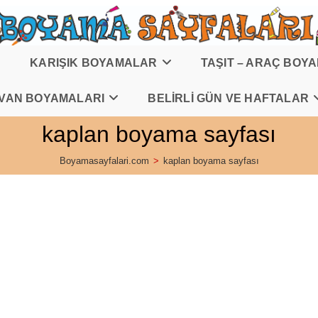
KARIŞIK BOYAMALAR
TAŞIT – ARAÇ BOY
VAN BOYAMALARI
BELİRLİ GÜN VE HAFTALAR
kaplan boyama sayfası
Boyamasayfalari.com
>
kaplan boyama sayfası