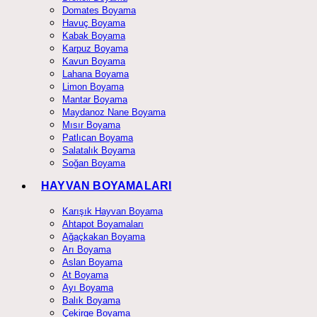
Domates Boyama
Havuç Boyama
Kabak Boyama
Karpuz Boyama
Kavun Boyama
Lahana Boyama
Limon Boyama
Mantar Boyama
Maydanoz Nane Boyama
Mısır Boyama
Patlıcan Boyama
Salatalık Boyama
Soğan Boyama
HAYVAN BOYAMALARI
Karışık Hayvan Boyama
Ahtapot Boyamaları
Ağaçkakan Boyama
Arı Boyama
Aslan Boyama
At Boyama
Ayı Boyama
Balık Boyama
Çekirge Boyama