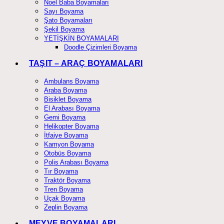
Noel Baba Boyamaları
Sayı Boyama
Şato Boyamaları
Şekil Boyama
YETİŞKİN BOYAMALARI
Doodle Çizimleri Boyama
TAŞIT – ARAÇ BOYAMALARI
Ambulans Boyama
Araba Boyama
Bisiklet Boyama
El Arabası Boyama
Gemi Boyama
Helikopter Boyama
İtfaiye Boyama
Kamyon Boyama
Otobüs Boyama
Polis Arabası Boyama
Tır Boyama
Traktör Boyama
Tren Boyama
Uçak Boyama
Zeplin Boyama
MEYVE BOYAMALARI