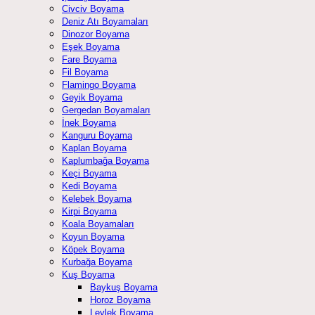
Civciv Boyama
Deniz Atı Boyamaları
Dinozor Boyama
Eşek Boyama
Fare Boyama
Fil Boyama
Flamingo Boyama
Geyik Boyama
Gergedan Boyamaları
İnek Boyama
Kanguru Boyama
Kaplan Boyama
Kaplumbağa Boyama
Keçi Boyama
Kedi Boyama
Kelebek Boyama
Kirpi Boyama
Koala Boyamaları
Koyun Boyama
Köpek Boyama
Kurbağa Boyama
Kuş Boyama
Baykuş Boyama
Horoz Boyama
Leylek Boyama