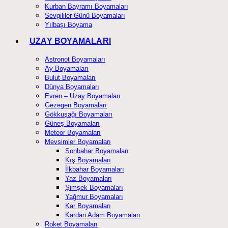
Kurban Bayramı Boyamaları
Sevgililer Günü Boyamaları
Yılbaşı Boyama
UZAY BOYAMALARI
Astronot Boyamaları
Ay Boyamaları
Bulut Boyamaları
Dünya Boyamaları
Evren – Uzay Boyamaları
Gezegen Boyamaları
Gökkuşağı Boyamaları
Güneş Boyamaları
Meteor Boyamaları
Mevsimler Boyamaları
Sonbahar Boyamaları
Kış Boyamaları
İlkbahar Boyamaları
Yaz Boyamaları
Şimşek Boyamaları
Yağmur Boyamaları
Kar Boyamaları
Kardan Adam Boyamaları
Roket Boyamaları