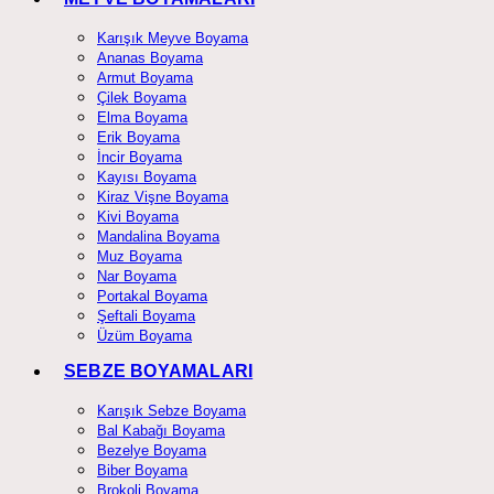
Karışık Meyve Boyama
Ananas Boyama
Armut Boyama
Çilek Boyama
Elma Boyama
Erik Boyama
İncir Boyama
Kayısı Boyama
Kiraz Vişne Boyama
Kivi Boyama
Mandalina Boyama
Muz Boyama
Nar Boyama
Portakal Boyama
Şeftali Boyama
Üzüm Boyama
SEBZE BOYAMALARI
Karışık Sebze Boyama
Bal Kabağı Boyama
Bezelye Boyama
Biber Boyama
Brokoli Boyama