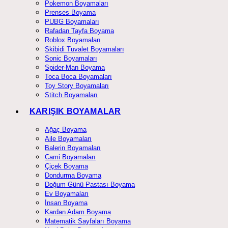
Pokemon Boyamaları
Prenses Boyama
PUBG Boyamaları
Rafadan Tayfa Boyama
Roblox Boyamaları
Skibidi Tuvalet Boyamaları
Sonic Boyamaları
Spider-Man Boyama
Toca Boca Boyamaları
Toy Story Boyamaları
Stitch Boyamaları
KARIŞIK BOYAMALAR
Ağaç Boyama
Aile Boyamaları
Balerin Boyamaları
Cami Boyamaları
Çiçek Boyama
Dondurma Boyama
Doğum Günü Pastası Boyama
Ev Boyamaları
İnsan Boyama
Kardan Adam Boyama
Matematik Sayfaları Boyama