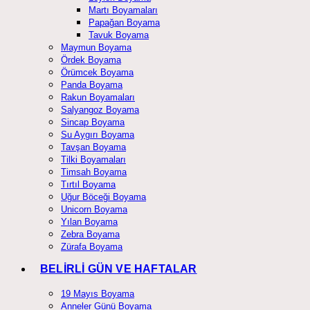
Martı Boyamaları
Papağan Boyama
Tavuk Boyama
Maymun Boyama
Ördek Boyama
Örümcek Boyama
Panda Boyama
Rakun Boyamaları
Salyangoz Boyama
Sincap Boyama
Su Aygırı Boyama
Tavşan Boyama
Tilki Boyamaları
Timsah Boyama
Tırtıl Boyama
Uğur Böceği Boyama
Unicorn Boyama
Yılan Boyama
Zebra Boyama
Zürafa Boyama
BELİRLİ GÜN VE HAFTALAR
19 Mayıs Boyama
Anneler Günü Boyama