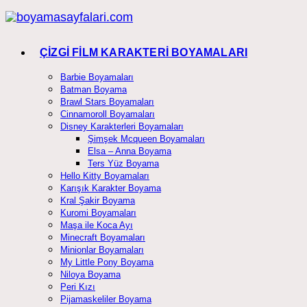
Skip
to
content
ÇİZGİ FİLM KARAKTERİ BOYAMALARI
Barbie Boyamaları
Batman Boyama
Brawl Stars Boyamaları
Cinnamoroll Boyamaları
Disney Karakterleri Boyamaları
Şimşek Mcqueen Boyamaları
Elsa – Anna Boyama
Ters Yüz Boyama
Hello Kitty Boyamaları
Karışık Karakter Boyama
Kral Şakir Boyama
Kuromi Boyamaları
Maşa ile Koca Ayı
Minecraft Boyamaları
Minionlar Boyamaları
My Little Pony Boyama
Niloya Boyama
Peri Kızı
Pijamaskeliler Boyama