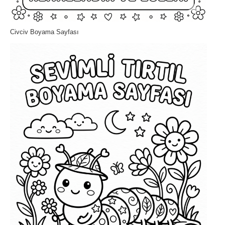
Civciv Boyama Sayfası