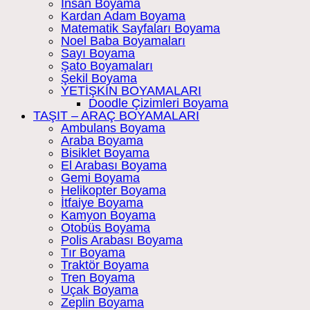
İnsan Boyama
Kardan Adam Boyama
Matematik Sayfaları Boyama
Noel Baba Boyamaları
Sayı Boyama
Şato Boyamaları
Şekil Boyama
YETİŞKİN BOYAMALARI
Doodle Çizimleri Boyama
TAŞIT – ARAÇ BOYAMALARI
Ambulans Boyama
Araba Boyama
Bisiklet Boyama
El Arabası Boyama
Gemi Boyama
Helikopter Boyama
İtfaiye Boyama
Kamyon Boyama
Otobüs Boyama
Polis Arabası Boyama
Tır Boyama
Traktör Boyama
Tren Boyama
Uçak Boyama
Zeplin Boyama