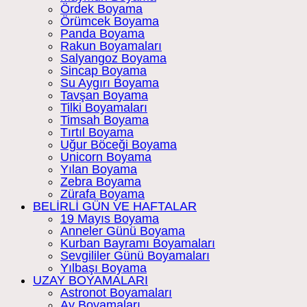
Ördek Boyama
Örümcek Boyama
Panda Boyama
Rakun Boyamaları
Salyangoz Boyama
Sincap Boyama
Su Aygırı Boyama
Tavşan Boyama
Tilki Boyamaları
Timsah Boyama
Tırtıl Boyama
Uğur Böceği Boyama
Unicorn Boyama
Yılan Boyama
Zebra Boyama
Zürafa Boyama
BELİRLİ GÜN VE HAFTALAR
19 Mayıs Boyama
Anneler Günü Boyama
Kurban Bayramı Boyamaları
Sevgililer Günü Boyamaları
Yılbaşı Boyama
UZAY BOYAMALARI
Astronot Boyamaları
Ay Boyamaları