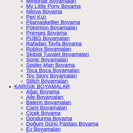
Minionlar Boyamaları
My Little Pony Boyama
Niloya Boyama
Peri Kızı
Pijamaskeliler Boyama
Pokemon Boyamaları
Prenses Boyama
PUBG Boyamaları
Rafadan Tayfa Boyama
Roblox Boyamaları
Skibidi Tuvalet Boyamaları
Sonic Boyamaları
Spider-Man Boyama
Toca Boca Boyamaları
Toy Story Boyamaları
Stitch Boyamaları
KARIŞIK BOYAMALAR
Ağaç Boyama
Aile Boyamaları
Balerin Boyamaları
Cami Boyamaları
Çiçek Boyama
Dondurma Boyama
Doğum Günü Pastası Boyama
Ev Boyamaları