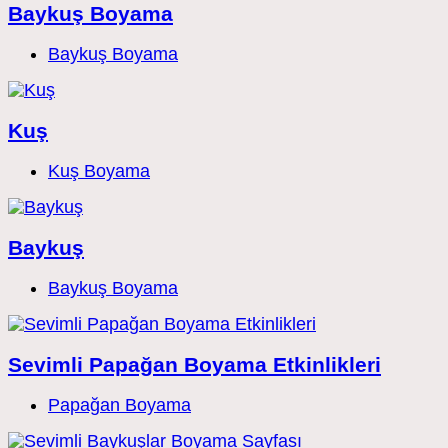
Baykuş Boyama
Post
Baykuş Boyama
category:
Kuş
Post
Kuş Boyama
category:
Baykuş
Post
Baykuş Boyama
category:
Sevimli Papağan Boyama Etkinlikleri
Post
Papağan Boyama
category: