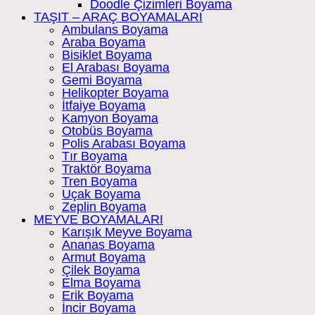
Doodle Çizimleri Boyama
TAŞIT – ARAÇ BOYAMALARI
Ambulans Boyama
Araba Boyama
Bisiklet Boyama
El Arabası Boyama
Gemi Boyama
Helikopter Boyama
İtfaiye Boyama
Kamyon Boyama
Otobüs Boyama
Polis Arabası Boyama
Tır Boyama
Traktör Boyama
Tren Boyama
Uçak Boyama
Zeplin Boyama
MEYVE BOYAMALARI
Karışık Meyve Boyama
Ananas Boyama
Armut Boyama
Çilek Boyama
Elma Boyama
Erik Boyama
İncir Boyama