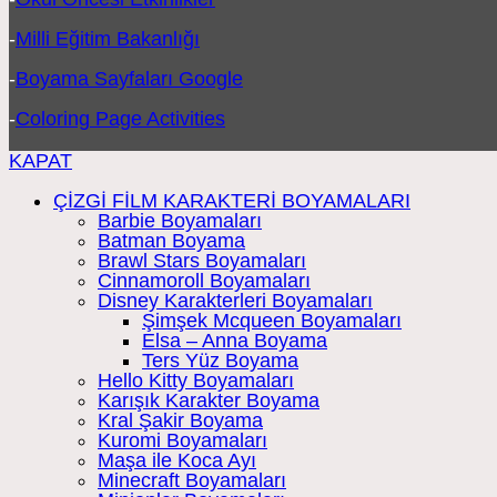
-
Milli Eğitim Bakanlığı
-
Boyama Sayfaları Google
-
Coloring Page Activities
KAPAT
ÇİZGİ FİLM KARAKTERİ BOYAMALARI
Barbie Boyamaları
Batman Boyama
Brawl Stars Boyamaları
Cinnamoroll Boyamaları
Disney Karakterleri Boyamaları
Şimşek Mcqueen Boyamaları
Elsa – Anna Boyama
Ters Yüz Boyama
Hello Kitty Boyamaları
Karışık Karakter Boyama
Kral Şakir Boyama
Kuromi Boyamaları
Maşa ile Koca Ayı
Minecraft Boyamaları