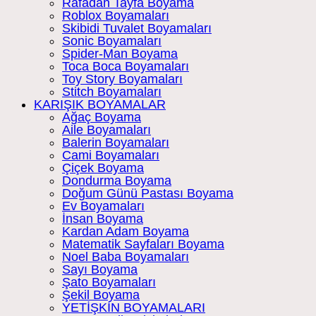
Rafadan Tayfa Boyama
Roblox Boyamaları
Skibidi Tuvalet Boyamaları
Sonic Boyamaları
Spider-Man Boyama
Toca Boca Boyamaları
Toy Story Boyamaları
Stitch Boyamaları
KARIŞIK BOYAMALAR
Ağaç Boyama
Aile Boyamaları
Balerin Boyamaları
Cami Boyamaları
Çiçek Boyama
Dondurma Boyama
Doğum Günü Pastası Boyama
Ev Boyamaları
İnsan Boyama
Kardan Adam Boyama
Matematik Sayfaları Boyama
Noel Baba Boyamaları
Sayı Boyama
Şato Boyamaları
Şekil Boyama
YETİŞKİN BOYAMALARI