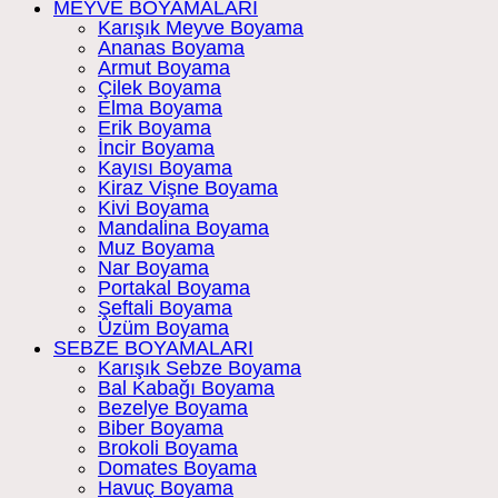
MEYVE BOYAMALARI
Karışık Meyve Boyama
Ananas Boyama
Armut Boyama
Çilek Boyama
Elma Boyama
Erik Boyama
İncir Boyama
Kayısı Boyama
Kiraz Vişne Boyama
Kivi Boyama
Mandalina Boyama
Muz Boyama
Nar Boyama
Portakal Boyama
Şeftali Boyama
Üzüm Boyama
SEBZE BOYAMALARI
Karışık Sebze Boyama
Bal Kabağı Boyama
Bezelye Boyama
Biber Boyama
Brokoli Boyama
Domates Boyama
Havuç Boyama