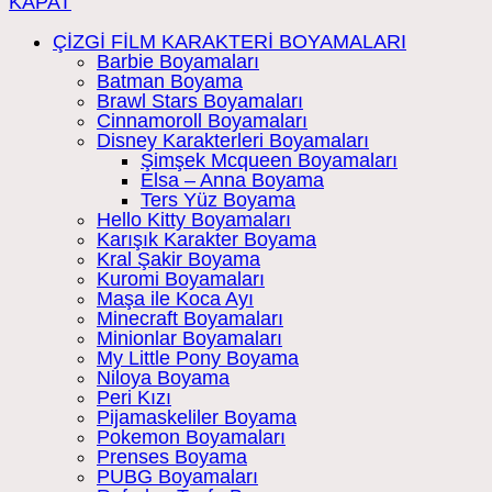
KAPAT
ÇİZGİ FİLM KARAKTERİ BOYAMALARI
Barbie Boyamaları
Batman Boyama
Brawl Stars Boyamaları
Cinnamoroll Boyamaları
Disney Karakterleri Boyamaları
Şimşek Mcqueen Boyamaları
Elsa – Anna Boyama
Ters Yüz Boyama
Hello Kitty Boyamaları
Karışık Karakter Boyama
Kral Şakir Boyama
Kuromi Boyamaları
Maşa ile Koca Ayı
Minecraft Boyamaları
Minionlar Boyamaları
My Little Pony Boyama
Niloya Boyama
Peri Kızı
Pijamaskeliler Boyama
Pokemon Boyamaları
Prenses Boyama
PUBG Boyamaları