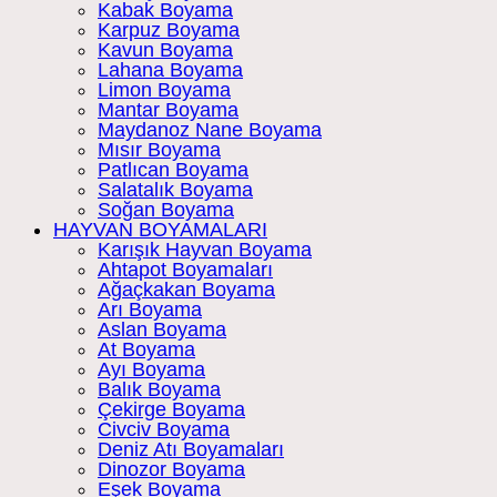
Kabak Boyama
Karpuz Boyama
Kavun Boyama
Lahana Boyama
Limon Boyama
Mantar Boyama
Maydanoz Nane Boyama
Mısır Boyama
Patlıcan Boyama
Salatalık Boyama
Soğan Boyama
HAYVAN BOYAMALARI
Karışık Hayvan Boyama
Ahtapot Boyamaları
Ağaçkakan Boyama
Arı Boyama
Aslan Boyama
At Boyama
Ayı Boyama
Balık Boyama
Çekirge Boyama
Civciv Boyama
Deniz Atı Boyamaları
Dinozor Boyama
Eşek Boyama