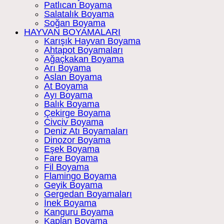
Patlıcan Boyama
Salatalık Boyama
Soğan Boyama
HAYVAN BOYAMALARI
Karışık Hayvan Boyama
Ahtapot Boyamaları
Ağaçkakan Boyama
Arı Boyama
Aslan Boyama
At Boyama
Ayı Boyama
Balık Boyama
Çekirge Boyama
Civciv Boyama
Deniz Atı Boyamaları
Dinozor Boyama
Eşek Boyama
Fare Boyama
Fil Boyama
Flamingo Boyama
Geyik Boyama
Gergedan Boyamaları
İnek Boyama
Kanguru Boyama
Kaplan Boyama