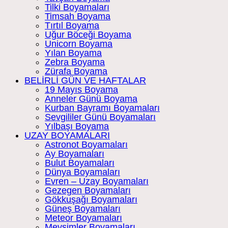
Tilki Boyamaları
Timsah Boyama
Tırtıl Boyama
Uğur Böceği Boyama
Unicorn Boyama
Yılan Boyama
Zebra Boyama
Zürafa Boyama
BELİRLİ GÜN VE HAFTALAR
19 Mayıs Boyama
Anneler Günü Boyama
Kurban Bayramı Boyamaları
Sevgililer Günü Boyamaları
Yılbaşı Boyama
UZAY BOYAMALARI
Astronot Boyamaları
Ay Boyamaları
Bulut Boyamaları
Dünya Boyamaları
Evren – Uzay Boyamaları
Gezegen Boyamaları
Gökkuşağı Boyamaları
Güneş Boyamaları
Meteor Boyamaları
Mevsimler Boyamaları