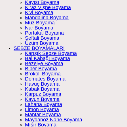
Kayısı Boyama
Kiraz Vişne Boyama
Kivi Boyama
Mandalina Boyama
Muz Boyama
Nar Boyama
Portakal Boyama
Şeftali Boyama
Üzüm Boyama
SEBZE BOYAMALARI
Karışık Sebze Boyama
Bal Kabağı Boyama
Bezelye Boyama
Biber Boyama
Brokoli Boyama
Domates Boyama
Havuç Boyama
Kabak Boyama
Karpuz Boyama
Kavun Boyama
Lahana Boyama
Limon Boyama
Mantar Boyama
Maydanoz Nane Boyama
Mısır Boyama