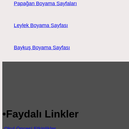
Papağan Boyama Sayfaları
Leylek Boyama Sayfası
Baykuş Boyama Sayfası
•
Faydalı Linkler
-
Okul Öncesi Etkinlikler