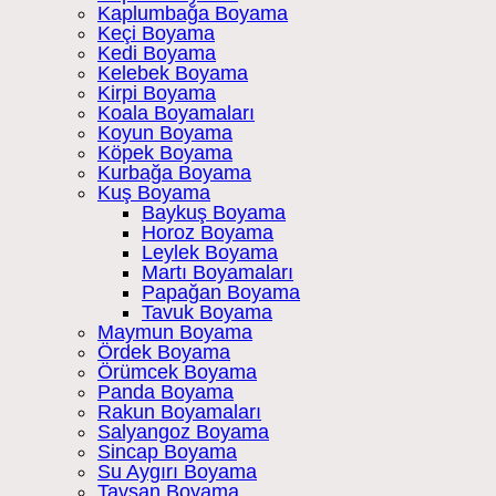
Kaplumbağa Boyama
Keçi Boyama
Kedi Boyama
Kelebek Boyama
Kirpi Boyama
Koala Boyamaları
Koyun Boyama
Köpek Boyama
Kurbağa Boyama
Kuş Boyama
Baykuş Boyama
Horoz Boyama
Leylek Boyama
Martı Boyamaları
Papağan Boyama
Tavuk Boyama
Maymun Boyama
Ördek Boyama
Örümcek Boyama
Panda Boyama
Rakun Boyamaları
Salyangoz Boyama
Sincap Boyama
Su Aygırı Boyama
Tavşan Boyama