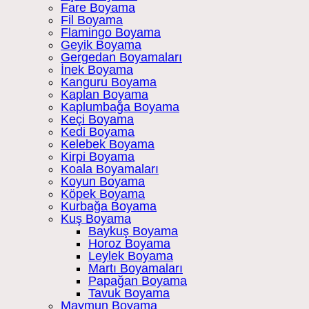
Fare Boyama
Fil Boyama
Flamingo Boyama
Geyik Boyama
Gergedan Boyamaları
İnek Boyama
Kanguru Boyama
Kaplan Boyama
Kaplumbağa Boyama
Keçi Boyama
Kedi Boyama
Kelebek Boyama
Kirpi Boyama
Koala Boyamaları
Koyun Boyama
Köpek Boyama
Kurbağa Boyama
Kuş Boyama
Baykuş Boyama
Horoz Boyama
Leylek Boyama
Martı Boyamaları
Papağan Boyama
Tavuk Boyama
Maymun Boyama