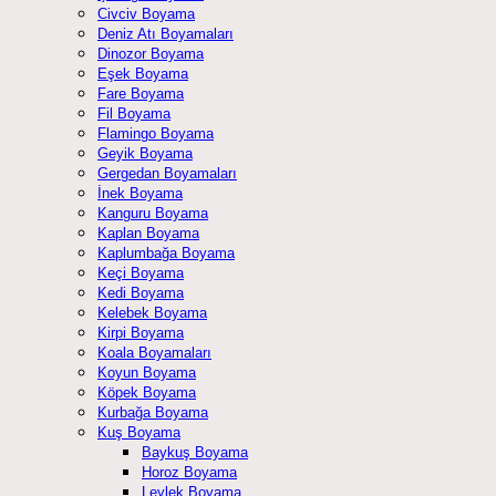
Civciv Boyama
Deniz Atı Boyamaları
Dinozor Boyama
Eşek Boyama
Fare Boyama
Fil Boyama
Flamingo Boyama
Geyik Boyama
Gergedan Boyamaları
İnek Boyama
Kanguru Boyama
Kaplan Boyama
Kaplumbağa Boyama
Keçi Boyama
Kedi Boyama
Kelebek Boyama
Kirpi Boyama
Koala Boyamaları
Koyun Boyama
Köpek Boyama
Kurbağa Boyama
Kuş Boyama
Baykuş Boyama
Horoz Boyama
Leylek Boyama