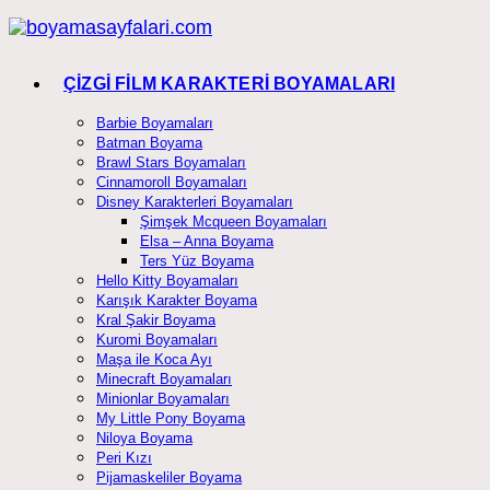
Skip
to
content
ÇİZGİ FİLM KARAKTERİ BOYAMALARI
Barbie Boyamaları
Batman Boyama
Brawl Stars Boyamaları
Cinnamoroll Boyamaları
Disney Karakterleri Boyamaları
Şimşek Mcqueen Boyamaları
Elsa – Anna Boyama
Ters Yüz Boyama
Hello Kitty Boyamaları
Karışık Karakter Boyama
Kral Şakir Boyama
Kuromi Boyamaları
Maşa ile Koca Ayı
Minecraft Boyamaları
Minionlar Boyamaları
My Little Pony Boyama
Niloya Boyama
Peri Kızı
Pijamaskeliler Boyama