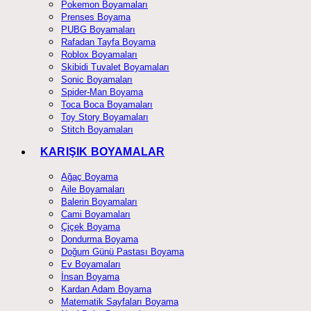
Pokemon Boyamaları
Prenses Boyama
PUBG Boyamaları
Rafadan Tayfa Boyama
Roblox Boyamaları
Skibidi Tuvalet Boyamaları
Sonic Boyamaları
Spider-Man Boyama
Toca Boca Boyamaları
Toy Story Boyamaları
Stitch Boyamaları
KARIŞIK BOYAMALAR
Ağaç Boyama
Aile Boyamaları
Balerin Boyamaları
Cami Boyamaları
Çiçek Boyama
Dondurma Boyama
Doğum Günü Pastası Boyama
Ev Boyamaları
İnsan Boyama
Kardan Adam Boyama
Matematik Sayfaları Boyama