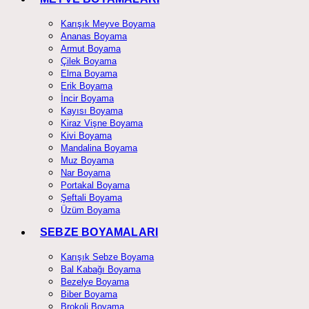
Karışık Meyve Boyama
Ananas Boyama
Armut Boyama
Çilek Boyama
Elma Boyama
Erik Boyama
İncir Boyama
Kayısı Boyama
Kiraz Vişne Boyama
Kivi Boyama
Mandalina Boyama
Muz Boyama
Nar Boyama
Portakal Boyama
Şeftali Boyama
Üzüm Boyama
SEBZE BOYAMALARI
Karışık Sebze Boyama
Bal Kabağı Boyama
Bezelye Boyama
Biber Boyama
Brokoli Boyama