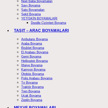
Noel Baba Boyamaları
Sayı Boyama
Şato Boyamaları
Şekil Boyama
YETİŞKİN BOYAMALARI
Doodle Çizimleri Boyama
TAŞIT – ARAÇ BOYAMALARI
Ambulans Boyama
Araba Boyama
Bisiklet Boyama
El Arabası Boyama
Gemi Boyama
Helikopter Boyama
İtfaiye Boyama
Kamyon Boyama
Otobüs Boyama
Polis Arabası Boyama
Tır Boyama
Traktör Boyama
Tren Boyama
Uçak Boyama
Zeplin Boyama
MEYVE BOYAMALARI