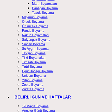
Martı Boyamaları
Papağan Boyama
Tavuk Boyama
Maymun Boyama
Ördek Boyama
Örümcek Boyama
Panda Boyama
Rakun Boyamaları
Salyangoz Boyama
Sincap Boyama
Su Aygırı Boyama
Tavşan Boyama
Tilki Boyamaları
Timsah Boyama
Tırtıl Boyama
Uğur Böceği Boyama
Unicorn Boyama
Yılan Boyama
Zebra Boyama
Zürafa Boyama
BELİRLİ GÜN VE HAFTALAR
19 Mayıs Boyama
Anneler Günü Boyama