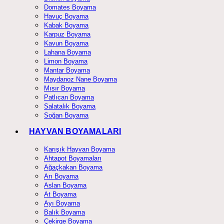
Domates Boyama
Havuç Boyama
Kabak Boyama
Karpuz Boyama
Kavun Boyama
Lahana Boyama
Limon Boyama
Mantar Boyama
Maydanoz Nane Boyama
Mısır Boyama
Patlıcan Boyama
Salatalık Boyama
Soğan Boyama
HAYVAN BOYAMALARI
Karışık Hayvan Boyama
Ahtapot Boyamaları
Ağaçkakan Boyama
Arı Boyama
Aslan Boyama
At Boyama
Ayı Boyama
Balık Boyama
Çekirge Boyama