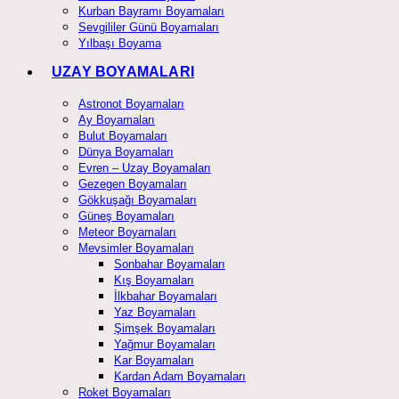
Kurban Bayramı Boyamaları
Sevgililer Günü Boyamaları
Yılbaşı Boyama
UZAY BOYAMALARI
Astronot Boyamaları
Ay Boyamaları
Bulut Boyamaları
Dünya Boyamaları
Evren – Uzay Boyamaları
Gezegen Boyamaları
Gökkuşağı Boyamaları
Güneş Boyamaları
Meteor Boyamaları
Mevsimler Boyamaları
Sonbahar Boyamaları
Kış Boyamaları
İlkbahar Boyamaları
Yaz Boyamaları
Şimşek Boyamaları
Yağmur Boyamaları
Kar Boyamaları
Kardan Adam Boyamaları
Roket Boyamaları