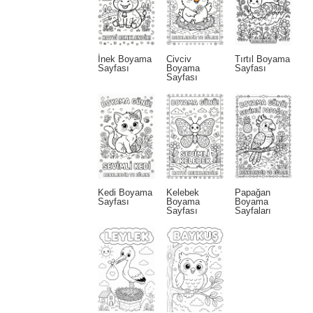
İnek Boyama
Civciv
Tırtıl Boyama
Sayfası
Boyama
Sayfası
Sayfası
Kedi Boyama
Kelebek
Papağan
Sayfası
Boyama
Boyama
Sayfası
Sayfaları