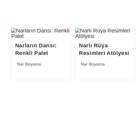
Narların Dansı:
Narlı Rüya
Renkli Palet
Resimleri Atölyesi
Post
Post
Nar Boyama
Nar Boyama
category:
category: