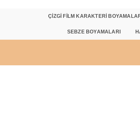
Skip
to
content
ÇİZGİ FİLM KARAKTERİ BOYAMALAR
SEBZE BOYAMALARI
H