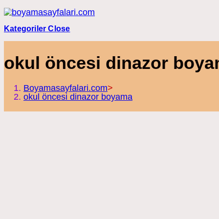
Skip
to
content
Kategoriler
Close
okul öncesi dinazor boy
Boyamasayfalari.com
>
okul öncesi dinazor boyama