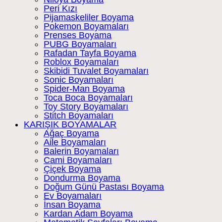
Peri Kızı
Pijamaskeliler Boyama
Pokemon Boyamaları
Prenses Boyama
PUBG Boyamaları
Rafadan Tayfa Boyama
Roblox Boyamaları
Skibidi Tuvalet Boyamaları
Sonic Boyamaları
Spider-Man Boyama
Toca Boca Boyamaları
Toy Story Boyamaları
Stitch Boyamaları
KARIŞIK BOYAMALAR
Ağaç Boyama
Aile Boyamaları
Balerin Boyamaları
Cami Boyamaları
Çiçek Boyama
Dondurma Boyama
Doğum Günü Pastası Boyama
Ev Boyamaları
İnsan Boyama
Kardan Adam Boyama