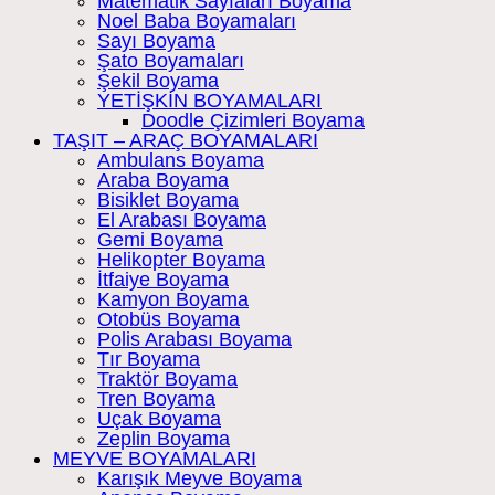
Matematik Sayfaları Boyama
Noel Baba Boyamaları
Sayı Boyama
Şato Boyamaları
Şekil Boyama
YETİŞKİN BOYAMALARI
Doodle Çizimleri Boyama
TAŞIT – ARAÇ BOYAMALARI
Ambulans Boyama
Araba Boyama
Bisiklet Boyama
El Arabası Boyama
Gemi Boyama
Helikopter Boyama
İtfaiye Boyama
Kamyon Boyama
Otobüs Boyama
Polis Arabası Boyama
Tır Boyama
Traktör Boyama
Tren Boyama
Uçak Boyama
Zeplin Boyama
MEYVE BOYAMALARI
Karışık Meyve Boyama