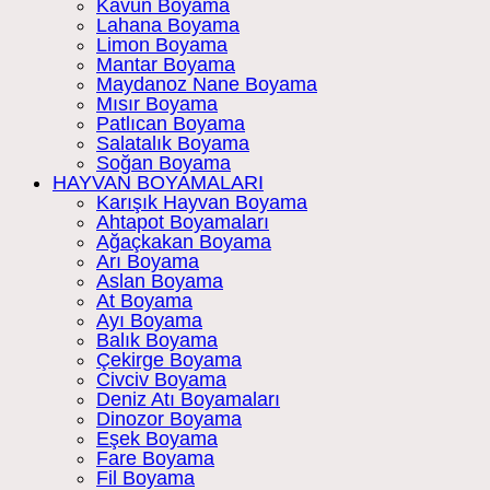
Kavun Boyama
Lahana Boyama
Limon Boyama
Mantar Boyama
Maydanoz Nane Boyama
Mısır Boyama
Patlıcan Boyama
Salatalık Boyama
Soğan Boyama
HAYVAN BOYAMALARI
Karışık Hayvan Boyama
Ahtapot Boyamaları
Ağaçkakan Boyama
Arı Boyama
Aslan Boyama
At Boyama
Ayı Boyama
Balık Boyama
Çekirge Boyama
Civciv Boyama
Deniz Atı Boyamaları
Dinozor Boyama
Eşek Boyama
Fare Boyama
Fil Boyama