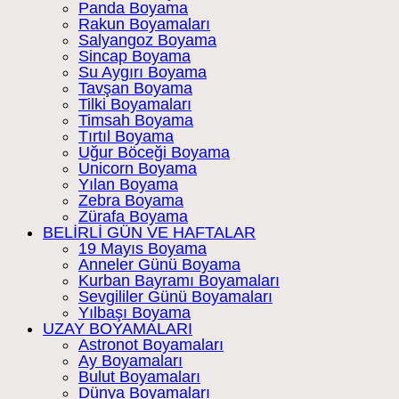
Panda Boyama
Rakun Boyamaları
Salyangoz Boyama
Sincap Boyama
Su Aygırı Boyama
Tavşan Boyama
Tilki Boyamaları
Timsah Boyama
Tırtıl Boyama
Uğur Böceği Boyama
Unicorn Boyama
Yılan Boyama
Zebra Boyama
Zürafa Boyama
BELİRLİ GÜN VE HAFTALAR
19 Mayıs Boyama
Anneler Günü Boyama
Kurban Bayramı Boyamaları
Sevgililer Günü Boyamaları
Yılbaşı Boyama
UZAY BOYAMALARI
Astronot Boyamaları
Ay Boyamaları
Bulut Boyamaları
Dünya Boyamaları