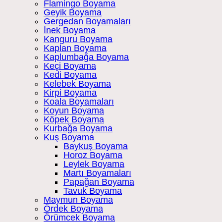
Flamingo Boyama
Geyik Boyama
Gergedan Boyamaları
İnek Boyama
Kanguru Boyama
Kaplan Boyama
Kaplumbağa Boyama
Keçi Boyama
Kedi Boyama
Kelebek Boyama
Kirpi Boyama
Koala Boyamaları
Koyun Boyama
Köpek Boyama
Kurbağa Boyama
Kuş Boyama
Baykuş Boyama
Horoz Boyama
Leylek Boyama
Martı Boyamaları
Papağan Boyama
Tavuk Boyama
Maymun Boyama
Ördek Boyama
Örümcek Boyama