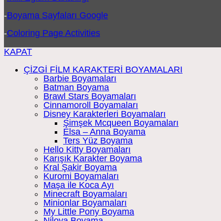
-
Boyama Sayfaları Google
-
Coloring Page Activities
KAPAT
ÇİZGİ FİLM KARAKTERİ BOYAMALARI
Barbie Boyamaları
Batman Boyama
Brawl Stars Boyamaları
Cinnamoroll Boyamaları
Disney Karakterleri Boyamaları
Şimşek Mcqueen Boyamaları
Elsa – Anna Boyama
Ters Yüz Boyama
Hello Kitty Boyamaları
Karışık Karakter Boyama
Kral Şakir Boyama
Kuromi Boyamaları
Maşa ile Koca Ayı
Minecraft Boyamaları
Minionlar Boyamaları
My Little Pony Boyama
Niloya Boyama