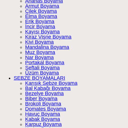
Ananas Boyama
Armut Boyama
Çilek Boyama
Elma Boyama
Erik Boyama
İncir Boyama
Kayısı Boyama
Kiraz Vişne Boyama
Kivi Boyama
Mandalina Boyama
Muz Boyama
Nar Boyama
Portakal Boyama
Şeftali Boyama
Üzüm Boyama
SEBZE BOYAMALARI
Karışık Sebze Boyama
Bal Kabağı Boyama
Bezelye Boyama
Biber Boyama
Brokoli Boyama
Domates Boyama
Havuç Boyama
Kabak Boyama
Karpuz Boyama