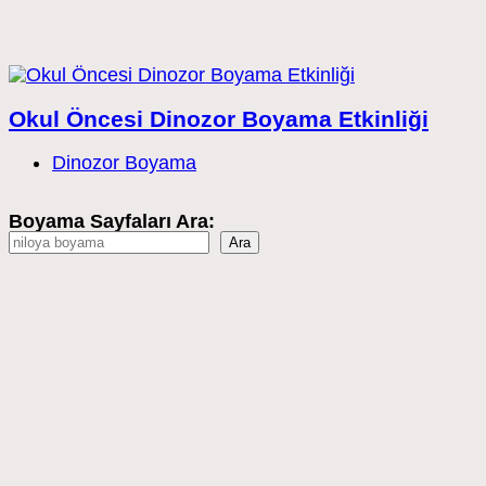
Okul Öncesi Dinozor Boyama Etkinliği
Post
Dinozor Boyama
category:
Boyama Sayfaları Ara:
Ara