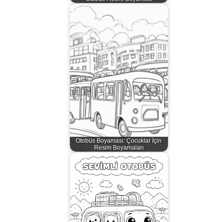
Otobüs Boyaması: Çocuklar İçin
Resim Boyamaları