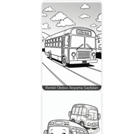
Renkli Otobüs Boyama Sayfaları