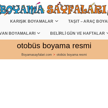
KARIŞIK BOYAMALAR
TAŞIT – ARAÇ BOY
VAN BOYAMALARI
BELİRLİ GÜN VE HAFTALAR
otobüs boyama resmi
Boyamasayfalari.com
>
otobüs boyama resmi