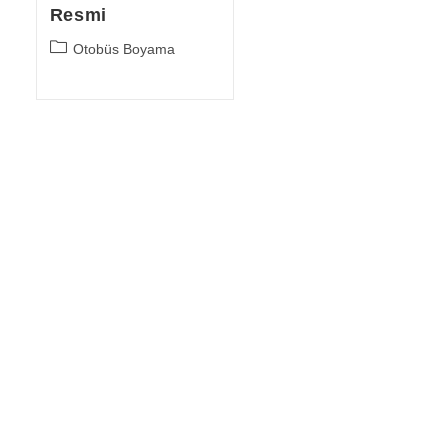
Resmi
Post
Otobüs Boyama
category: