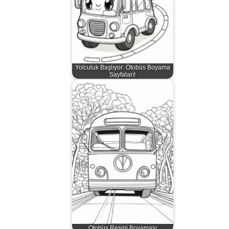
Yolculuk Başlıyor: Otobüs Boyama
Sayfaları!
Otobüs Resmi Boyaması