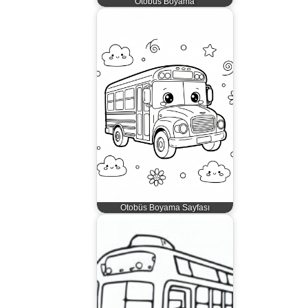
Otobüs Boyama
Otobüs Boyama Sayfası