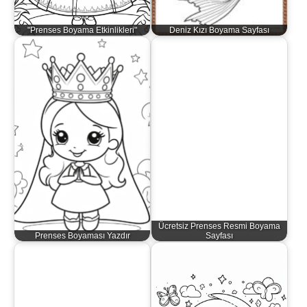
"Prenses Boyama Etkinlikleri"
Deniz Kızı Boyama Sayfası
Ücretsiz Prenses Resmi Boyama
Prenses Boyaması Yazdır
Sayfası