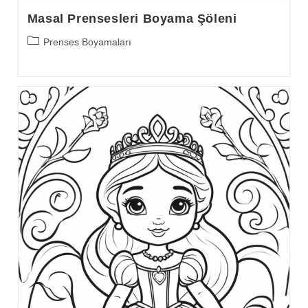
Masal Prensesleri Boyama Şöleni
Post
Prenses Boyamaları
category: