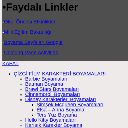
•
Faydalı Linkler
-
Okul Öncesi Etkinlikler
-
Milli Eğitim Bakanlığı
-
Boyama Sayfaları Google
-
Coloring Page Activities
KAPAT
ÇİZGİ FİLM KARAKTERİ BOYAMALARI
Barbie Boyamaları
Batman Boyama
Brawl Stars Boyamaları
Cinnamoroll Boyamaları
Disney Karakterleri Boyamaları
Şimşek Mcqueen Boyamaları
Elsa – Anna Boyama
Ters Yüz Boyama
Hello Kitty Boyamaları
Karışık Karakter Boyama