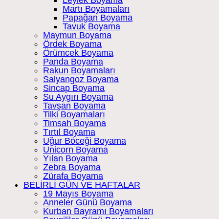
Martı Boyamaları
Papağan Boyama
Tavuk Boyama
Maymun Boyama
Ördek Boyama
Örümcek Boyama
Panda Boyama
Rakun Boyamaları
Salyangoz Boyama
Sincap Boyama
Su Aygırı Boyama
Tavşan Boyama
Tilki Boyamaları
Timsah Boyama
Tırtıl Boyama
Uğur Böceği Boyama
Unicorn Boyama
Yılan Boyama
Zebra Boyama
Zürafa Boyama
BELİRLİ GÜN VE HAFTALAR
19 Mayıs Boyama
Anneler Günü Boyama
Kurban Bayramı Boyamaları