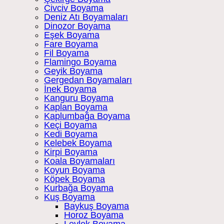
Civciv Boyama
Deniz Atı Boyamaları
Dinozor Boyama
Eşek Boyama
Fare Boyama
Fil Boyama
Flamingo Boyama
Geyik Boyama
Gergedan Boyamaları
İnek Boyama
Kanguru Boyama
Kaplan Boyama
Kaplumbağa Boyama
Keçi Boyama
Kedi Boyama
Kelebek Boyama
Kirpi Boyama
Koala Boyamaları
Koyun Boyama
Köpek Boyama
Kurbağa Boyama
Kuş Boyama
Baykuş Boyama
Horoz Boyama
Leylek Boyama