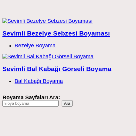
Sevimli Bezelye Sebzesi Boyaması
Post
Bezelye Boyama
category:
Sevimli Bal Kabağı Görseli Boyama
Post
Bal Kabağı Boyama
category:
Boyama Sayfaları Ara:
Ara