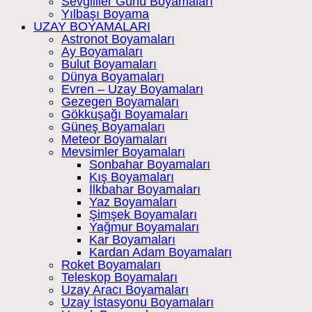
Sevgililer Günü Boyamaları
Yılbaşı Boyama
UZAY BOYAMALARI
Astronot Boyamaları
Ay Boyamaları
Bulut Boyamaları
Dünya Boyamaları
Evren – Uzay Boyamaları
Gezegen Boyamaları
Gökkuşağı Boyamaları
Güneş Boyamaları
Meteor Boyamaları
Mevsimler Boyamaları
Sonbahar Boyamaları
Kış Boyamaları
İlkbahar Boyamaları
Yaz Boyamaları
Şimşek Boyamaları
Yağmur Boyamaları
Kar Boyamaları
Kardan Adam Boyamaları
Roket Boyamaları
Teleskop Boyamaları
Uzay Aracı Boyamaları
Uzay İstasyonu Boyamaları