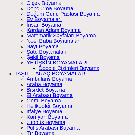
Çiçek Boyama
Dondurma Boyama
Doğum Günü Pastası Boyama
Ev Boyamaları
İnsan Boyama
Kardan Adam Boyama
Matematik Sayfaları Boyama
Noel Baba Boyamaları
Sayı Boyama
Şato Boyamaları
Şekil Boyama
YETİŞKİN BOYAMALARI
Doodle Çizimleri Boyama
TAŞIT – ARAÇ BOYAMALARI
Ambulans Boyama
Araba Boyama
Bisiklet Boyama
El Arabası Boyama
Gemi Boyama
Helikopter Boyama
İtfaiye Boyama
Kamyon Boyama
Otobüs Boyama
Polis Arabası Boyama
Tır Boyama