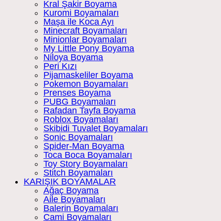
Kral Şakir Boyama
Kuromi Boyamaları
Maşa ile Koca Ayı
Minecraft Boyamaları
Minionlar Boyamaları
My Little Pony Boyama
Niloya Boyama
Peri Kızı
Pijamaskeliler Boyama
Pokemon Boyamaları
Prenses Boyama
PUBG Boyamaları
Rafadan Tayfa Boyama
Roblox Boyamaları
Skibidi Tuvalet Boyamaları
Sonic Boyamaları
Spider-Man Boyama
Toca Boca Boyamaları
Toy Story Boyamaları
Stitch Boyamaları
KARIŞIK BOYAMALAR
Ağaç Boyama
Aile Boyamaları
Balerin Boyamaları
Cami Boyamaları