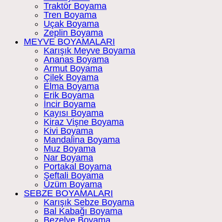
Traktör Boyama
Tren Boyama
Uçak Boyama
Zeplin Boyama
MEYVE BOYAMALARI
Karışık Meyve Boyama
Ananas Boyama
Armut Boyama
Çilek Boyama
Elma Boyama
Erik Boyama
İncir Boyama
Kayısı Boyama
Kiraz Vişne Boyama
Kivi Boyama
Mandalina Boyama
Muz Boyama
Nar Boyama
Portakal Boyama
Şeftali Boyama
Üzüm Boyama
SEBZE BOYAMALARI
Karışık Sebze Boyama
Bal Kabağı Boyama
Bezelye Boyama