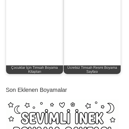
Çocuklar İçin Timsah Boyama
Ücretsiz Timsah Resmi Boyama
Kitapları
Sayfası
Son Eklenen Boyamalar