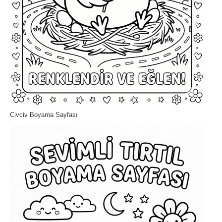
Civciv Boyama Sayfası