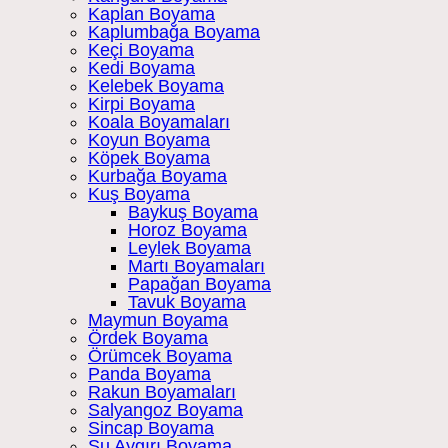
Kaplan Boyama
Kaplumbağa Boyama
Keçi Boyama
Kedi Boyama
Kelebek Boyama
Kirpi Boyama
Koala Boyamaları
Koyun Boyama
Köpek Boyama
Kurbağa Boyama
Kuş Boyama
Baykuş Boyama
Horoz Boyama
Leylek Boyama
Martı Boyamaları
Papağan Boyama
Tavuk Boyama
Maymun Boyama
Ördek Boyama
Örümcek Boyama
Panda Boyama
Rakun Boyamaları
Salyangoz Boyama
Sincap Boyama
Su Aygırı Boyama