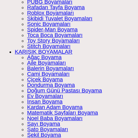
PUBG Boyamaları
Rafadan Tayfa Boyama
Roblox Boyamaları
Skibidi Tuvalet Boyamaları
Sonic Boyamaları
Spider-Man Boyama
Toca Boca Boyamaları
Toy Story Boyamaları
Stitch Boyamaları
KARIŞIK BOYAMALAR
Ağaç Boyama
Aile Boyamaları
Balerin Boyamaları
Cami Boyamaları
Çiçek Boyama
Dondurma Boyama
Doğum Günü Pastası Boyama
Ev Boyamaları
İnsan Boyama
Kardan Adam Boyama
Matematik Sayfaları Boyama
Noel Baba Boyamaları
Sayı Boyama
Şato Boyamaları
Şekil Boyama