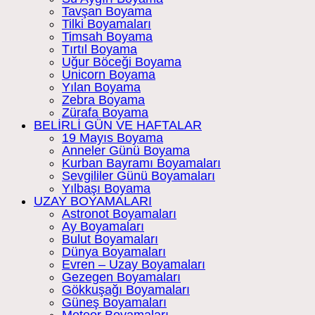
Tavşan Boyama
Tilki Boyamaları
Timsah Boyama
Tırtıl Boyama
Uğur Böceği Boyama
Unicorn Boyama
Yılan Boyama
Zebra Boyama
Zürafa Boyama
BELİRLİ GÜN VE HAFTALAR
19 Mayıs Boyama
Anneler Günü Boyama
Kurban Bayramı Boyamaları
Sevgililer Günü Boyamaları
Yılbaşı Boyama
UZAY BOYAMALARI
Astronot Boyamaları
Ay Boyamaları
Bulut Boyamaları
Dünya Boyamaları
Evren – Uzay Boyamaları
Gezegen Boyamaları
Gökkuşağı Boyamaları
Güneş Boyamaları
Meteor Boyamaları