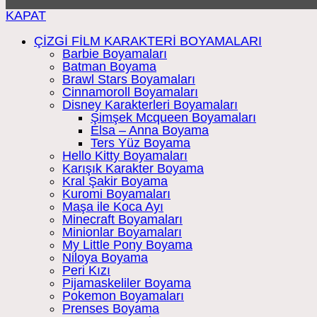
KAPAT
ÇİZGİ FİLM KARAKTERİ BOYAMALARI
Barbie Boyamaları
Batman Boyama
Brawl Stars Boyamaları
Cinnamoroll Boyamaları
Disney Karakterleri Boyamaları
Şimşek Mcqueen Boyamaları
Elsa – Anna Boyama
Ters Yüz Boyama
Hello Kitty Boyamaları
Karışık Karakter Boyama
Kral Şakir Boyama
Kuromi Boyamaları
Maşa ile Koca Ayı
Minecraft Boyamaları
Minionlar Boyamaları
My Little Pony Boyama
Niloya Boyama
Peri Kızı
Pijamaskeliler Boyama
Pokemon Boyamaları
Prenses Boyama