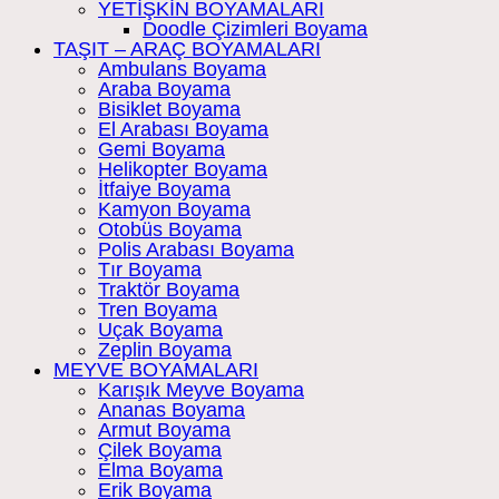
YETİŞKİN BOYAMALARI
Doodle Çizimleri Boyama
TAŞIT – ARAÇ BOYAMALARI
Ambulans Boyama
Araba Boyama
Bisiklet Boyama
El Arabası Boyama
Gemi Boyama
Helikopter Boyama
İtfaiye Boyama
Kamyon Boyama
Otobüs Boyama
Polis Arabası Boyama
Tır Boyama
Traktör Boyama
Tren Boyama
Uçak Boyama
Zeplin Boyama
MEYVE BOYAMALARI
Karışık Meyve Boyama
Ananas Boyama
Armut Boyama
Çilek Boyama
Elma Boyama
Erik Boyama