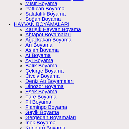
Mısır Boyama
Patlıcan Boyama
Salatalık Boyama
Soğan Boyama
HAYVAN BOYAMALARI
Karışık Hayvan Boyama
Ahtapot Boyamaları
Ağaçkakan Boyama
Arı Boyama
Aslan Boyama
At Boyama
Ayı Boyama
Balık Boyama
Çekirge Boyama
Civciv Boyama
Deniz Atı Boyamaları
Dinozor Boyama
Eşek Boyama
Fare Boyama
Fil Boyama
Flamingo Boyama
Geyik Boyama
Gergedan Boyamaları
İnek Boyama
Kanguru Boyama