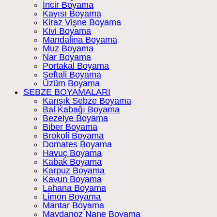
İncir Boyama
Kayısı Boyama
Kiraz Vişne Boyama
Kivi Boyama
Mandalina Boyama
Muz Boyama
Nar Boyama
Portakal Boyama
Şeftali Boyama
Üzüm Boyama
SEBZE BOYAMALARI
Karışık Sebze Boyama
Bal Kabağı Boyama
Bezelye Boyama
Biber Boyama
Brokoli Boyama
Domates Boyama
Havuç Boyama
Kabak Boyama
Karpuz Boyama
Kavun Boyama
Lahana Boyama
Limon Boyama
Mantar Boyama
Maydanoz Nane Boyama