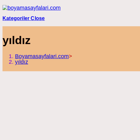
Skip
to
content
Kategoriler
Close
yıldız
Boyamasayfalari.com
>
yıldız