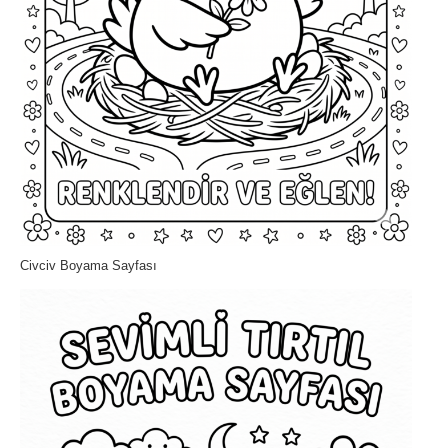
Civciv Boyama Sayfası