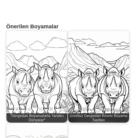
Önerilen Boyamalar
"Gergedan Boyamalarla Yaratıcı
Ücretsiz Gergedan Resmi Boyama
Dünyalar"
Sayfası