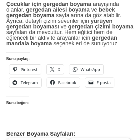
Çocuklar için gergedan boyama
arayışında
olanlar,
gergedan ailesi boyama
ve
bebek
gergedan boyama
sayfalarına da göz atabilir.
Ayrıca, detaylı çizim sevenler için
yürüyen
gergedan boyaması
ve
gergedan çizimi boyama
sayfaları da mevcuttur. Hem eğitici hem de
eğlenceli bir aktivite arayanlar için
gergedan
mandala boyama
seçenekleri de sunuyoruz.
Bunu paylaş:
Pinterest
X
WhatsApp
Telegram
Facebook
E-posta
Bunu beğen:
Benzer Boyama Sayfaları: