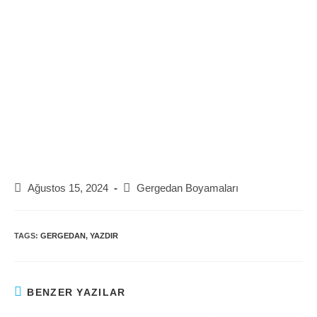
Post
Post
Ağustos 15, 2024
Gergedan Boyamaları
published:
category:
TAGS:
GERGEDAN
,
YAZDIR
BENZER YAZILAR