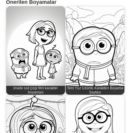
Önerilen Boyamalar
inside out çizgi film karakter
Ters Yüz Üzüntü Karakteri Boyama
boyaması
Sayfası