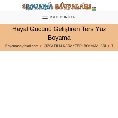
Skip
to
content
KATEGORILER
Hayal Gücünü Geliştiren Ters Yüz
Boyama
Boyamasayfalari.com
>
ÇİZGİ FİLM KARAKTERİ BOYAMALARI
>
Ter