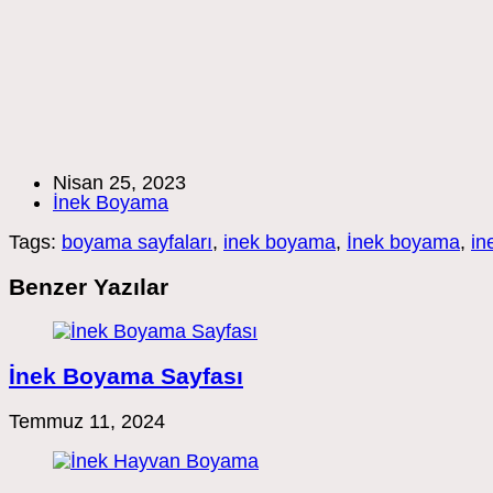
Post
Nisan 25, 2023
published:
Post
İnek Boyama
category:
Tags:
boyama sayfaları
,
inek boyama
,
İnek boyama
,
in
Benzer Yazılar
İnek Boyama Sayfası
Temmuz 11, 2024