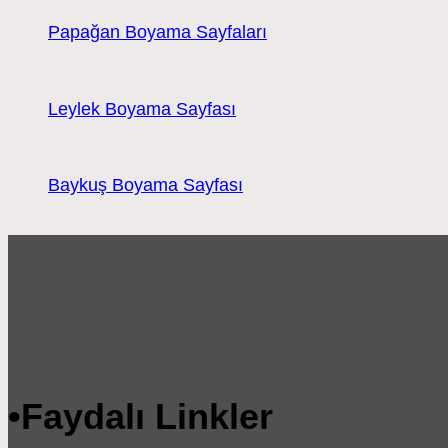
Papağan Boyama Sayfaları
Leylek Boyama Sayfası
Baykuş Boyama Sayfası
•
Faydalı Linkler