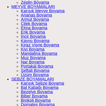
Zeplin Boyama
MEYVE BOYAMALARI
Karışık Meyve Boyama
Ananas Boyama
Armut Boyama
Çilek Boyama
Elma Boyama
Erik Boyama
İncir Boyama
Kayısı Boyama
Kiraz Vişne Boyama
Kivi Boyama
Mandalina Boyama
Muz Boyama
Nar Boyama
Portakal Boyama
Şeftali Boyama
Üzüm Boyama
SEBZE BOYAMALARI
Karışık Sebze Boyama
Bal Kabağı Boyama
Bezelye Boyama
Biber Boyama
Brokoli Boyama
Domates Boyama