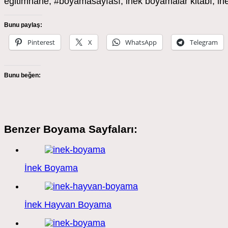
eğitimhane, #boyamasayfası, inek boyamalar kitabı, ine
Bunu paylaş:
Pinterest
X
WhatsApp
Telegram
Bunu beğen:
Benzer Boyama Sayfaları:
İnek Boyama
İnek Hayvan Boyama