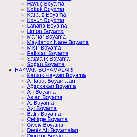
Havuç Boyama
Kabak Boyama
Karpuz Boyama
Kavun Boyama
Lahana Boyama
Limon Boyama
Mantar Boyama
Maydanoz Nane Boyama
Mısır Boyama
Patlıcan Boyama
Salatalık Boyama
Soğan Boyama
HAYVAN BOYAMALARI
Karışık Hayvan Boyama
Ahtapot Boyamaları
Ağaçkakan Boyama
Arı Boyama
Aslan Boyama
At Boyama
Ayı Boyama
Balık Boyama
Çekirge Boyama
Civciv Boyama
Deniz Atı Boyamaları
Dinozor Boyama