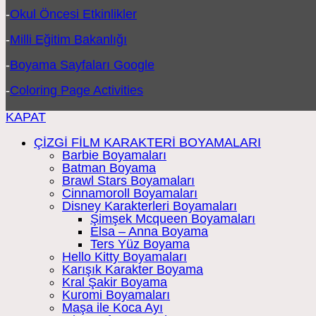
-
Okul Öncesi Etkinlikler
-
Milli Eğitim Bakanlığı
-
Boyama Sayfaları Google
-
Coloring Page Activities
KAPAT
ÇİZGİ FİLM KARAKTERİ BOYAMALARI
Barbie Boyamaları
Batman Boyama
Brawl Stars Boyamaları
Cinnamoroll Boyamaları
Disney Karakterleri Boyamaları
Şimşek Mcqueen Boyamaları
Elsa – Anna Boyama
Ters Yüz Boyama
Hello Kitty Boyamaları
Karışık Karakter Boyama
Kral Şakir Boyama
Kuromi Boyamaları
Maşa ile Koca Ayı