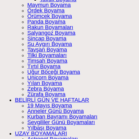
Maymun Boyama
Ördek Boyama
Örümcek Boyama
Panda Boyama
Rakun Boyamaları
Salyangoz Boyama
Sincap Boyama
Su Aygırı Boyama
Tavşan Boyama
Tilki Boyamaları
Timsah Boyama
Tırtıl Boyama
Uğur Böceği Boyama
Unicorn Boyama
Yılan Boyama
Zebra Boyama
Zürafa Boyama
BELİRLİ GÜN VE HAFTALAR
19 Mayıs Boyama
Anneler Günü Boyama
Kurban Bayramı Boyamaları
Sevgililer Günü Boyamaları
Yılbaşı Boyama
UZAY BOYAMALARI