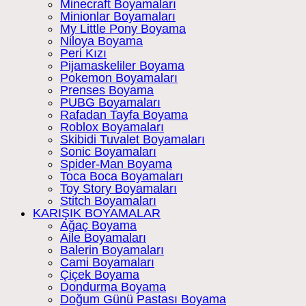
Minecraft Boyamaları
Minionlar Boyamaları
My Little Pony Boyama
Niloya Boyama
Peri Kızı
Pijamaskeliler Boyama
Pokemon Boyamaları
Prenses Boyama
PUBG Boyamaları
Rafadan Tayfa Boyama
Roblox Boyamaları
Skibidi Tuvalet Boyamaları
Sonic Boyamaları
Spider-Man Boyama
Toca Boca Boyamaları
Toy Story Boyamaları
Stitch Boyamaları
KARIŞIK BOYAMALAR
Ağaç Boyama
Aile Boyamaları
Balerin Boyamaları
Cami Boyamaları
Çiçek Boyama
Dondurma Boyama
Doğum Günü Pastası Boyama