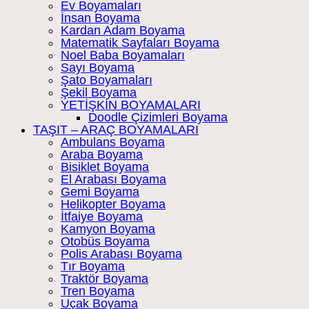
Ev Boyamaları
İnsan Boyama
Kardan Adam Boyama
Matematik Sayfaları Boyama
Noel Baba Boyamaları
Sayı Boyama
Şato Boyamaları
Şekil Boyama
YETİŞKİN BOYAMALARI
Doodle Çizimleri Boyama
TAŞIT – ARAÇ BOYAMALARI
Ambulans Boyama
Araba Boyama
Bisiklet Boyama
El Arabası Boyama
Gemi Boyama
Helikopter Boyama
İtfaiye Boyama
Kamyon Boyama
Otobüs Boyama
Polis Arabası Boyama
Tır Boyama
Traktör Boyama
Tren Boyama
Uçak Boyama