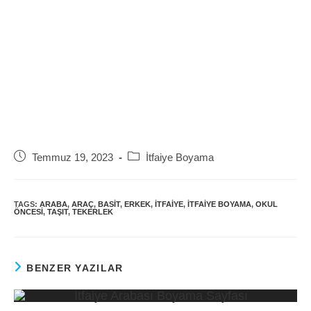
Post
Post
Temmuz 19, 2023
İtfaiye Boyama
published:
category:
TAGS:
ARABA
,
ARAÇ
,
BASIT
,
ERKEK
,
ITFAIYE
,
ITFAIYE BOYAMA
,
OKUL
ÖNCESI
,
TAŞIT
,
TEKERLEK
BENZER YAZILAR