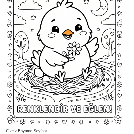
Civciv Boyama Sayfası