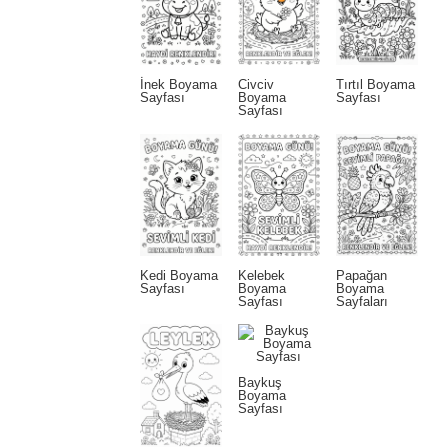
İnek Boyama
Civciv
Tırtıl Boyama
Sayfası
Boyama
Sayfası
Sayfası
Kedi Boyama
Kelebek
Papağan
Sayfası
Boyama
Boyama
Sayfası
Sayfaları
Baykuş
Boyama
Sayfası