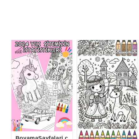
BoyamaSayfalari.c