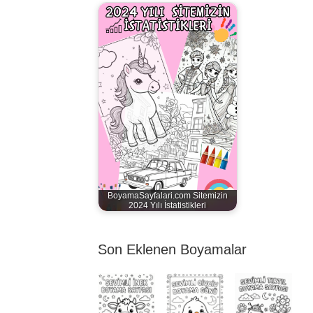
BoyamaSayfalari.com Sitemizin
2024 Yılı İstatistikleri
Son Eklenen Boyamalar