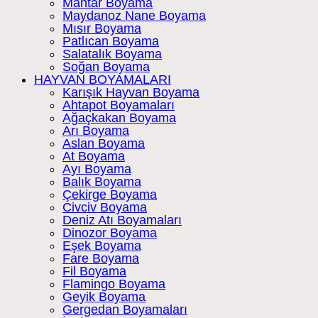
Mantar Boyama
Maydanoz Nane Boyama
Mısır Boyama
Patlıcan Boyama
Salatalık Boyama
Soğan Boyama
HAYVAN BOYAMALARI
Karışık Hayvan Boyama
Ahtapot Boyamaları
Ağaçkakan Boyama
Arı Boyama
Aslan Boyama
At Boyama
Ayı Boyama
Balık Boyama
Çekirge Boyama
Civciv Boyama
Deniz Atı Boyamaları
Dinozor Boyama
Eşek Boyama
Fare Boyama
Fil Boyama
Flamingo Boyama
Geyik Boyama
Gergedan Boyamaları