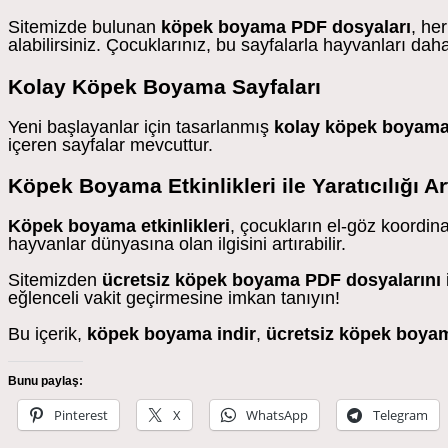
Sitemizde bulunan
köpek boyama PDF dosyaları
, he
alabilirsiniz. Çocuklarınız, bu sayfalarla hayvanları da
Kolay Köpek Boyama Sayfaları
Yeni başlayanlar için tasarlanmış
kolay köpek boyama 
içeren sayfalar mevcuttur.
Köpek Boyama Etkinlikleri ile Yaratıcılığı Ar
Köpek boyama etkinlikleri
, çocukların el-göz koordin
hayvanlar dünyasına olan ilgisini artırabilir.
Sitemizden
ücretsiz köpek boyama PDF dosyalarını
eğlenceli vakit geçirmesine imkan tanıyın!
Bu içerik,
köpek boyama indir
,
ücretsiz köpek boya
Bunu paylaş:
Pinterest
X
WhatsApp
Telegram