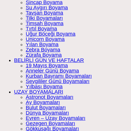
Sincap Boyama
Su Aygırı Boyama
Tavşan Boyama
Tilki Boyamaları
Timsah Boyama
Tırtıl Boyama
Uğur Böceği Boyama
Unicorn Boyama
Yılan Boyama
Zebra Boyama
Zürafa Boyama
BELİRLİ GÜN VE HAFTALAR
19 Mayıs Boyama
Anneler Günü Boyama
Kurban Bayramı Boyamaları
Sevgililer Günü Boyamaları
Yılbaşı Boyama
UZAY BOYAMALARI
Astronot Boyamaları
Ay Boyamaları
Bulut Boyamaları
Dünya Boyamaları
Evren – Uzay Boyamaları
Gezegen Boyamaları
Gökkuşağı Boyamaları