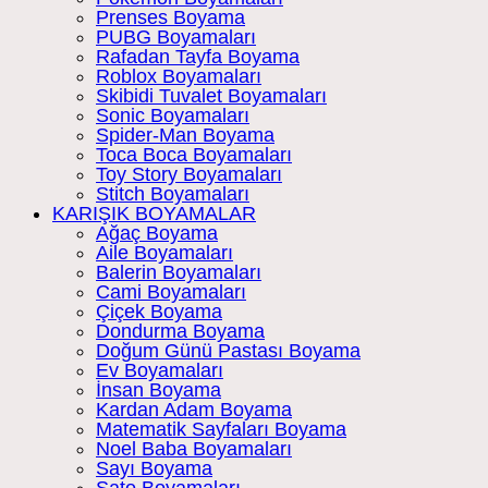
Prenses Boyama
PUBG Boyamaları
Rafadan Tayfa Boyama
Roblox Boyamaları
Skibidi Tuvalet Boyamaları
Sonic Boyamaları
Spider-Man Boyama
Toca Boca Boyamaları
Toy Story Boyamaları
Stitch Boyamaları
KARIŞIK BOYAMALAR
Ağaç Boyama
Aile Boyamaları
Balerin Boyamaları
Cami Boyamaları
Çiçek Boyama
Dondurma Boyama
Doğum Günü Pastası Boyama
Ev Boyamaları
İnsan Boyama
Kardan Adam Boyama
Matematik Sayfaları Boyama
Noel Baba Boyamaları
Sayı Boyama
Şato Boyamaları