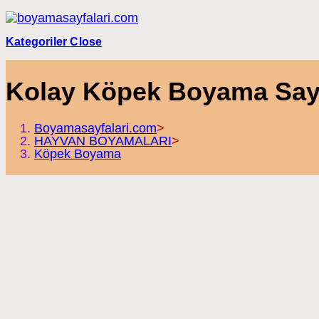
Skip
to
content
Kategoriler
Close
Kolay Köpek Boyama Sayf
Boyamasayfalari.com
>
HAYVAN BOYAMALARI
>
Köpek Boyama