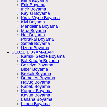
Elma Boyama
Erik Boyama
İncir Boyama
Kayısı Boyama
Kiraz Vişne Boyama
Kivi Boyama
Mandalina Boyama
Muz Boyama
Nar Boyama
Portakal Boyama
Şeftali Boyama
Üzüm Boyama
SEBZE BOYAMALARI
Karışık Sebze Boyama
Bal Kabağı Boyama
Bezelye Boyama
Biber Boyama
Brokoli Boyama
Domates Boyama
Havuç Boyama
Kabak Boyama
Karpuz Boyama
Kavun Boyama
Lahana Boyama
Limon Boyama