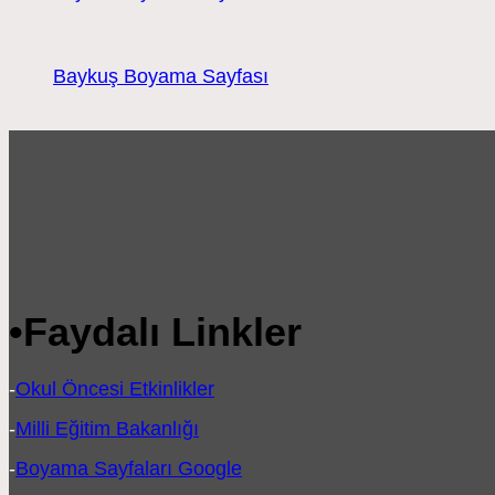
Baykuş Boyama Sayfası
•
Faydalı Linkler
-
Okul Öncesi Etkinlikler
-
Milli Eğitim Bakanlığı
-
Boyama Sayfaları Google