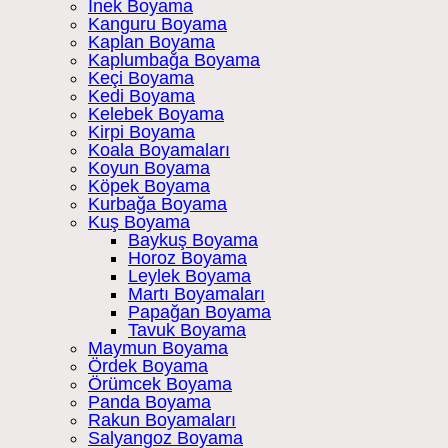
İnek Boyama
Kanguru Boyama
Kaplan Boyama
Kaplumbağa Boyama
Keçi Boyama
Kedi Boyama
Kelebek Boyama
Kirpi Boyama
Koala Boyamaları
Koyun Boyama
Köpek Boyama
Kurbağa Boyama
Kuş Boyama
Baykuş Boyama
Horoz Boyama
Leylek Boyama
Martı Boyamaları
Papağan Boyama
Tavuk Boyama
Maymun Boyama
Ördek Boyama
Örümcek Boyama
Panda Boyama
Rakun Boyamaları
Salyangoz Boyama