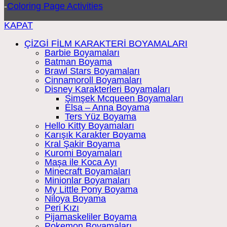
-
Coloring Page Activities
KAPAT
ÇİZGİ FİLM KARAKTERİ BOYAMALARI
Barbie Boyamaları
Batman Boyama
Brawl Stars Boyamaları
Cinnamoroll Boyamaları
Disney Karakterleri Boyamaları
Şimşek Mcqueen Boyamaları
Elsa – Anna Boyama
Ters Yüz Boyama
Hello Kitty Boyamaları
Karışık Karakter Boyama
Kral Şakir Boyama
Kuromi Boyamaları
Maşa ile Koca Ayı
Minecraft Boyamaları
Minionlar Boyamaları
My Little Pony Boyama
Niloya Boyama
Peri Kızı
Pijamaskeliler Boyama
Pokemon Boyamaları