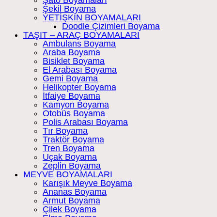
Şekil Boyama
YETİŞKİN BOYAMALARI
Doodle Çizimleri Boyama
TAŞIT – ARAÇ BOYAMALARI
Ambulans Boyama
Araba Boyama
Bisiklet Boyama
El Arabası Boyama
Gemi Boyama
Helikopter Boyama
İtfaiye Boyama
Kamyon Boyama
Otobüs Boyama
Polis Arabası Boyama
Tır Boyama
Traktör Boyama
Tren Boyama
Uçak Boyama
Zeplin Boyama
MEYVE BOYAMALARI
Karışık Meyve Boyama
Ananas Boyama
Armut Boyama
Çilek Boyama