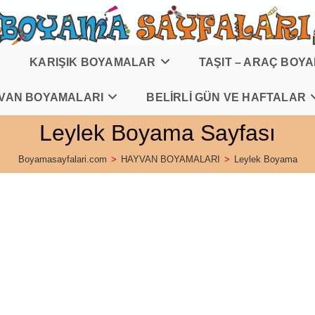
KARIŞIK BOYAMALAR
TAŞIT – ARAÇ BOY
VAN BOYAMALARI
BELİRLİ GÜN VE HAFTALAR
Leylek Boyama Sayfası
Boyamasayfalari.com
>
HAYVAN BOYAMALARI
>
Leylek Boyama