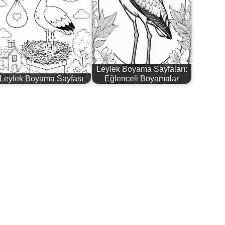
Leylek Boyama Sayfaları:
Leylek Boyama Sayfası
Eğlenceli Boyamalar