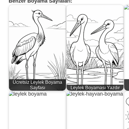
Benzer Boyama Sayfaları:
Ücretsiz Leylek Boyama
Sayfası
Leylek Boyaması Yazdır