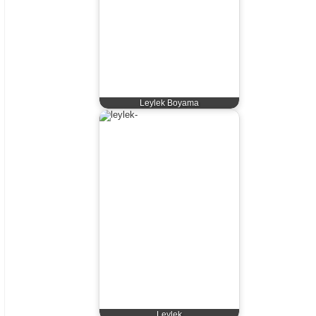
Leylek Boyama
Leylek