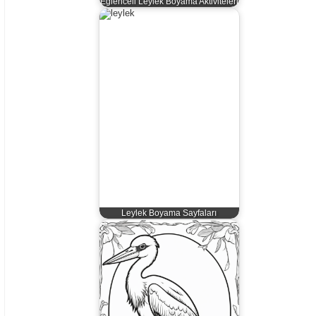
Eğlenceli Leylek Boyama Aktiviteleri
Leylek Boyama Sayfaları