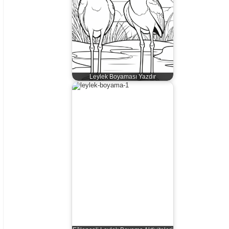
Leylek Boyaması Yazdır