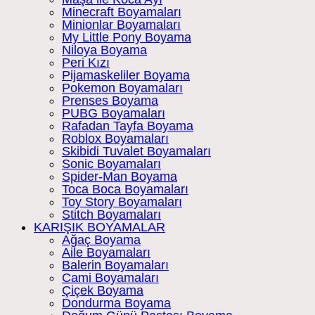
Minecraft Boyamaları
Minionlar Boyamaları
My Little Pony Boyama
Niloya Boyama
Peri Kızı
Pijamaskeliler Boyama
Pokemon Boyamaları
Prenses Boyama
PUBG Boyamaları
Rafadan Tayfa Boyama
Roblox Boyamaları
Skibidi Tuvalet Boyamaları
Sonic Boyamaları
Spider-Man Boyama
Toca Boca Boyamaları
Toy Story Boyamaları
Stitch Boyamaları
KARIŞIK BOYAMALAR
Ağaç Boyama
Aile Boyamaları
Balerin Boyamaları
Cami Boyamaları
Çiçek Boyama
Dondurma Boyama