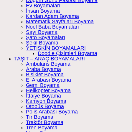
Doğum Günü Pastası Boyama
Ev Boyamaları
İnsan Boyama
Kardan Adam Boyama
Matematik Sayfaları Boyama
Noel Baba Boyamaları
Sayı Boyama
Şato Boyamaları
Şekil Boyama
YETİŞKİN BOYAMALARI
Doodle Çizimleri Boyama
TAŞIT – ARAÇ BOYAMALARI
Ambulans Boyama
Araba Boyama
Bisiklet Boyama
El Arabası Boyama
Gemi Boyama
Helikopter Boyama
İtfaiye Boyama
Kamyon Boyama
Otobüs Boyama
Polis Arabası Boyama
Tır Boyama
Traktör Boyama
Tren Boyama