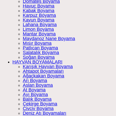
Domates Boyama
Havuç Boyama
Kabak Boyama
Karpuz Boyama
Kavun Boyama
Lahana Boyama
Limon Boyama
Mantar Boyama
Maydanoz Nane Boyama
Mısır Boyama
Patlıcan Boyama
Salatalık Boyama
Soğan Boyama
HAYVAN BOYAMALARI
Karışık Hayvan Boyama
Ahtapot Boyamaları
Ağaçkakan Boyama
Arı Boyama
Aslan Boyama
At Boyama
Ayı Boyama
Balık Boyama
Çekirge Boyama
Civciv Boyama
Deniz Atı Boyamaları