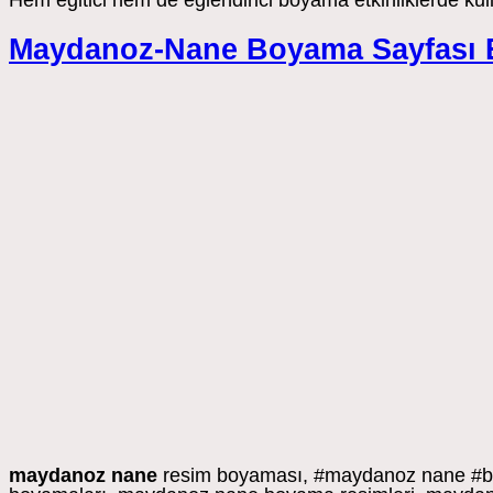
Hem eğitici hem de eğlendirici boyama etkinliklerde kul
Maydanoz-Nane Boyama Sayfası Et
maydanoz nane
resim boyaması, #maydanoz nane #bo