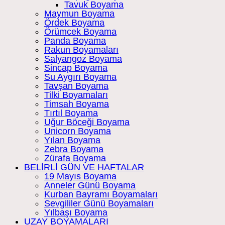
Tavuk Boyama
Maymun Boyama
Ördek Boyama
Örümcek Boyama
Panda Boyama
Rakun Boyamaları
Salyangoz Boyama
Sincap Boyama
Su Aygırı Boyama
Tavşan Boyama
Tilki Boyamaları
Timsah Boyama
Tırtıl Boyama
Uğur Böceği Boyama
Unicorn Boyama
Yılan Boyama
Zebra Boyama
Zürafa Boyama
BELİRLİ GÜN VE HAFTALAR
19 Mayıs Boyama
Anneler Günü Boyama
Kurban Bayramı Boyamaları
Sevgililer Günü Boyamaları
Yılbaşı Boyama
UZAY BOYAMALARI