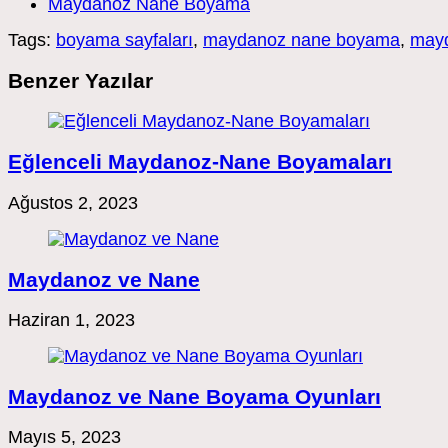
published:
Post
Maydanoz Nane Boyama
category:
Tags:
boyama sayfaları
,
maydanoz nane boyama
,
mayd
Benzer Yazılar
Eğlenceli Maydanoz-Nane Boyamaları
Ağustos 2, 2023
Maydanoz ve Nane
Haziran 1, 2023
Maydanoz ve Nane Boyama Oyunları
Mayıs 5, 2023