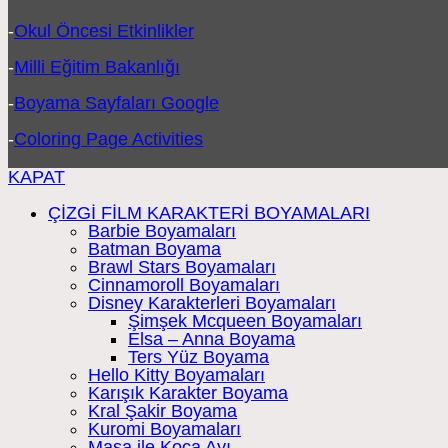
-
Okul Öncesi Etkinlikler
-
Milli Eğitim Bakanlığı
-
Boyama Sayfaları Google
-
Coloring Page Activities
KAPAT
ÇİZGİ FİLM KARAKTERİ BOYAMALARI
Barbie Boyamaları
Batman Boyama
Brawl Stars Boyamaları
Cinnamoroll Boyamaları
Disney Karakterleri Boyamaları
Şimşek Mcqueen Boyamaları
Elsa – Anna Boyama
Ters Yüz Boyama
Hello Kitty Boyamaları
Karışık Karakter Boyama
Kral Şakir Boyama
Kuromi Boyamaları
Maşa ile Koca Ayı