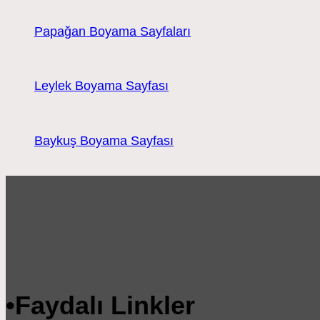
Papağan Boyama Sayfaları
Leylek Boyama Sayfası
Baykuş Boyama Sayfası
•
Faydalı Linkler