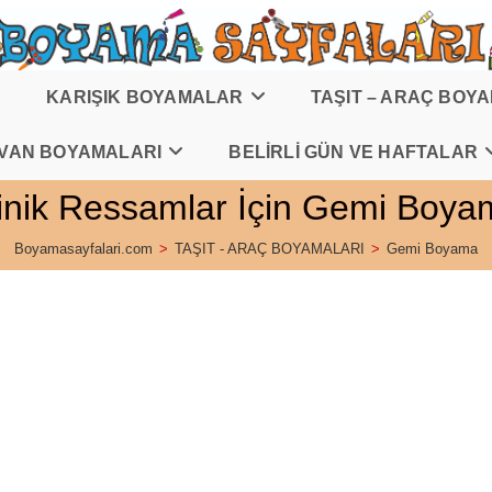
KARIŞIK BOYAMALAR
TAŞIT – ARAÇ BOY
VAN BOYAMALARI
BELİRLİ GÜN VE HAFTALAR
inik Ressamlar İçin Gemi Boya
Boyamasayfalari.com
>
TAŞIT - ARAÇ BOYAMALARI
>
Gemi Boyama