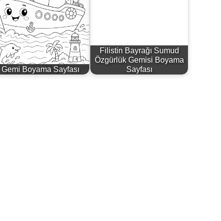
Filistin Bayrağı Sumud
Özgürlük Gemisi Boyama
Gemi Boyama Sayfası
Sayfası