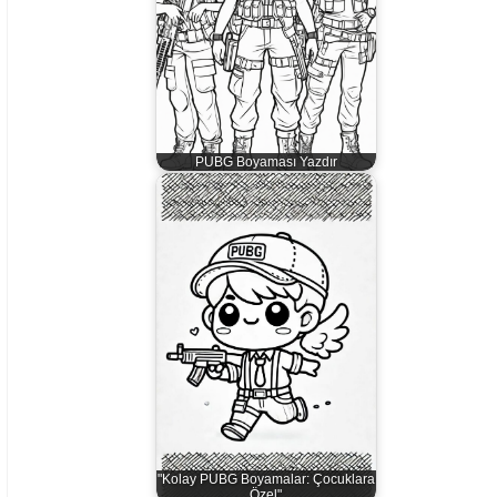
PUBG Boyaması Yazdır
"Kolay PUBG Boyamalar: Çocuklara
Özel"