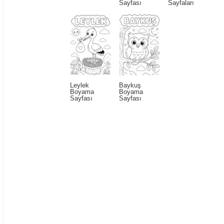
Sayfası
Sayfaları
Leylek
Baykuş
Boyama
Boyama
Sayfası
Sayfası