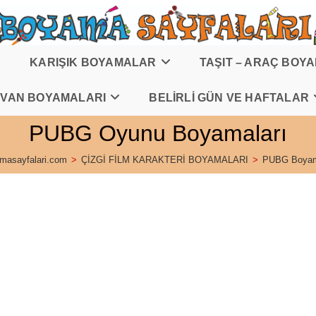
KARIŞIK BOYAMALAR
TAŞIT – ARAÇ BOY
VAN BOYAMALARI
BELİRLİ GÜN VE HAFTALAR
PUBG Oyunu Boyamaları
masayfalari.com
>
ÇİZGİ FİLM KARAKTERİ BOYAMALARI
>
PUBG Boyam