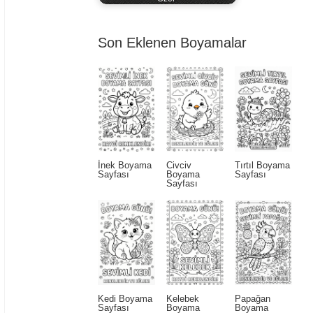
Son Eklenen Boyamalar
İnek Boyama
Civciv
Tırtıl Boyama
Sayfası
Boyama
Sayfası
Sayfası
Kedi Boyama
Kelebek
Papağan
Sayfası
Boyama
Boyama