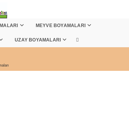
AMALARI
MEYVE BOYAMALARI
UZAY BOYAMALARI
TOGGLE
WEBSITE
aları
SEARCH