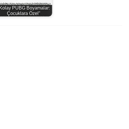
Kolay PUBG Boyamalar:
Çocuklara Özel"