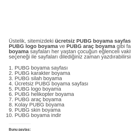
Üstelik, sitemizdeki
ücretsiz PUBG boyama sayfas
PUBG logo boyama
ve
PUBG araç boyama
gibi fa
boyama
sayfaları her yaştan çocuğun eğlenceli vak
seçeneği ile sayfaları dilediğiniz zaman yazdırabilirsi
PUBG boyama sayfası
PUBG karakter boyama
PUBG silah boyama
Ücretsiz PUBG boyama sayfası
PUBG logo boyama
PUBG helikopter boyama
PUBG araç boyama
Kolay PUBG boyama
PUBG skin boyama
PUBG boyama indir
Bunu paylaş: