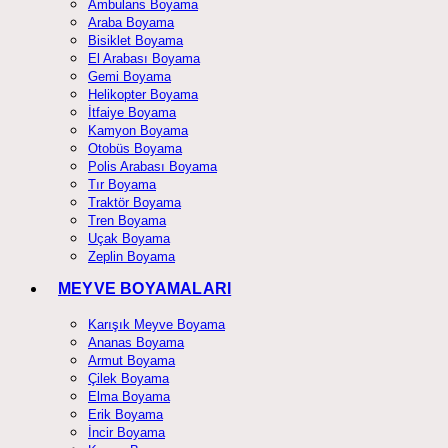
Ambulans Boyama
Araba Boyama
Bisiklet Boyama
El Arabası Boyama
Gemi Boyama
Helikopter Boyama
İtfaiye Boyama
Kamyon Boyama
Otobüs Boyama
Polis Arabası Boyama
Tır Boyama
Traktör Boyama
Tren Boyama
Uçak Boyama
Zeplin Boyama
MEYVE BOYAMALARI
Karışık Meyve Boyama
Ananas Boyama
Armut Boyama
Çilek Boyama
Elma Boyama
Erik Boyama
İncir Boyama