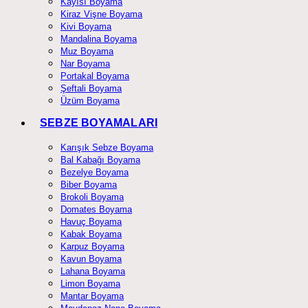
Kayısı Boyama
Kiraz Vişne Boyama
Kivi Boyama
Mandalina Boyama
Muz Boyama
Nar Boyama
Portakal Boyama
Şeftali Boyama
Üzüm Boyama
SEBZE BOYAMALARI
Karışık Sebze Boyama
Bal Kabağı Boyama
Bezelye Boyama
Biber Boyama
Brokoli Boyama
Domates Boyama
Havuç Boyama
Kabak Boyama
Karpuz Boyama
Kavun Boyama
Lahana Boyama
Limon Boyama
Mantar Boyama