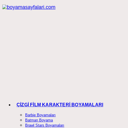
Skip
to
content
ÇİZGİ FİLM KARAKTERİ BOYAMALARI
Barbie Boyamaları
Batman Boyama
Brawl Stars Boyamaları