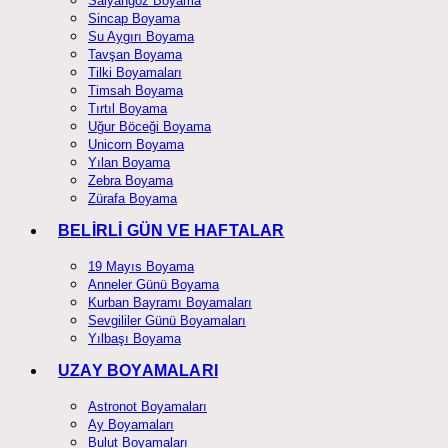
Salyangoz Boyama
Sincap Boyama
Su Aygırı Boyama
Tavşan Boyama
Tilki Boyamaları
Timsah Boyama
Tırtıl Boyama
Uğur Böceği Boyama
Unicorn Boyama
Yılan Boyama
Zebra Boyama
Zürafa Boyama
BELİRLİ GÜN VE HAFTALAR
19 Mayıs Boyama
Anneler Günü Boyama
Kurban Bayramı Boyamaları
Sevgililer Günü Boyamaları
Yılbaşı Boyama
UZAY BOYAMALARI
Astronot Boyamaları
Ay Boyamaları
Bulut Boyamaları