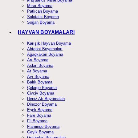
Maydanoz Nane Boyama
Mısır Boyama
Patlıcan Boyama
Salatalık Boyama
Soğan Boyama
HAYVAN BOYAMALARI
Karışık Hayvan Boyama
Ahtapot Boyamaları
Ağaçkakan Boyama
Arı Boyama
Aslan Boyama
At Boyama
Ayı Boyama
Balık Boyama
Çekirge Boyama
Civciv Boyama
Deniz Atı Boyamaları
Dinozor Boyama
Eşek Boyama
Fare Boyama
Fil Boyama
Flamingo Boyama
Geyik Boyama
Gergedan Boyamaları