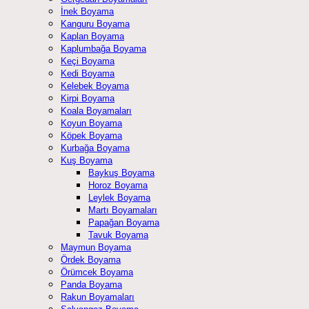
İnek Boyama
Kanguru Boyama
Kaplan Boyama
Kaplumbağa Boyama
Keçi Boyama
Kedi Boyama
Kelebek Boyama
Kirpi Boyama
Koala Boyamaları
Koyun Boyama
Köpek Boyama
Kurbağa Boyama
Kuş Boyama
Baykuş Boyama
Horoz Boyama
Leylek Boyama
Martı Boyamaları
Papağan Boyama
Tavuk Boyama
Maymun Boyama
Ördek Boyama
Örümcek Boyama
Panda Boyama
Rakun Boyamaları