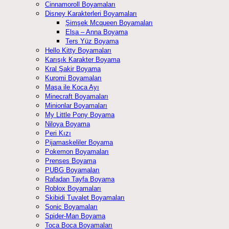
Cinnamoroll Boyamaları
Disney Karakterleri Boyamaları
Şimşek Mcqueen Boyamaları
Elsa – Anna Boyama
Ters Yüz Boyama
Hello Kitty Boyamaları
Karışık Karakter Boyama
Kral Şakir Boyama
Kuromi Boyamaları
Maşa ile Koca Ayı
Minecraft Boyamaları
Minionlar Boyamaları
My Little Pony Boyama
Niloya Boyama
Peri Kızı
Pijamaskeliler Boyama
Pokemon Boyamaları
Prenses Boyama
PUBG Boyamaları
Rafadan Tayfa Boyama
Roblox Boyamaları
Skibidi Tuvalet Boyamaları
Sonic Boyamaları
Spider-Man Boyama
Toca Boca Boyamaları