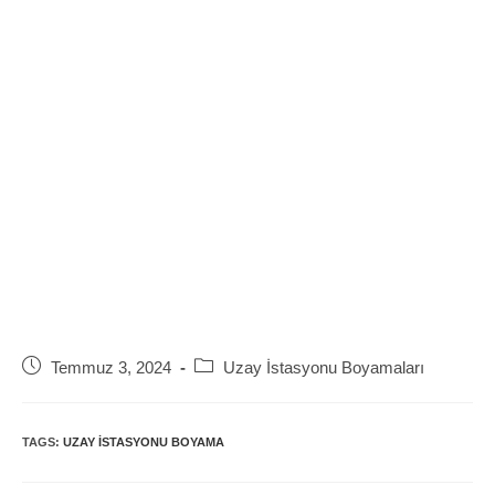
Post
Post
Temmuz 3, 2024
Uzay İstasyonu Boyamaları
published:
category:
TAGS:
UZAY ISTASYONU BOYAMA