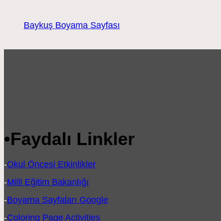
Baykuş Boyama Sayfası
•
Faydalı Linkler
-
Okul Öncesi Etkinlikler
-
Milli Eğitim Bakanlığı
-
Boyama Sayfaları Google
-
Coloring Page Activities