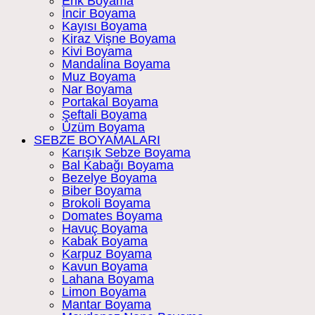
Erik Boyama
İncir Boyama
Kayısı Boyama
Kiraz Vişne Boyama
Kivi Boyama
Mandalina Boyama
Muz Boyama
Nar Boyama
Portakal Boyama
Şeftali Boyama
Üzüm Boyama
SEBZE BOYAMALARI
Karışık Sebze Boyama
Bal Kabağı Boyama
Bezelye Boyama
Biber Boyama
Brokoli Boyama
Domates Boyama
Havuç Boyama
Kabak Boyama
Karpuz Boyama
Kavun Boyama
Lahana Boyama
Limon Boyama
Mantar Boyama