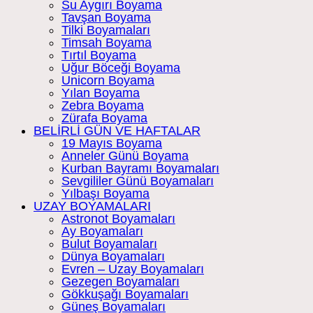
Su Aygırı Boyama
Tavşan Boyama
Tilki Boyamaları
Timsah Boyama
Tırtıl Boyama
Uğur Böceği Boyama
Unicorn Boyama
Yılan Boyama
Zebra Boyama
Zürafa Boyama
BELİRLİ GÜN VE HAFTALAR
19 Mayıs Boyama
Anneler Günü Boyama
Kurban Bayramı Boyamaları
Sevgililer Günü Boyamaları
Yılbaşı Boyama
UZAY BOYAMALARI
Astronot Boyamaları
Ay Boyamaları
Bulut Boyamaları
Dünya Boyamaları
Evren – Uzay Boyamaları
Gezegen Boyamaları
Gökkuşağı Boyamaları
Güneş Boyamaları