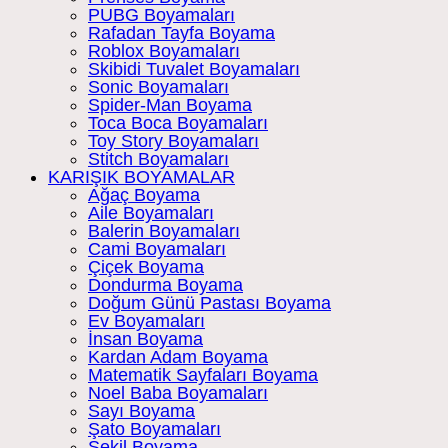
PUBG Boyamaları
Rafadan Tayfa Boyama
Roblox Boyamaları
Skibidi Tuvalet Boyamaları
Sonic Boyamaları
Spider-Man Boyama
Toca Boca Boyamaları
Toy Story Boyamaları
Stitch Boyamaları
KARIŞIK BOYAMALAR
Ağaç Boyama
Aile Boyamaları
Balerin Boyamaları
Cami Boyamaları
Çiçek Boyama
Dondurma Boyama
Doğum Günü Pastası Boyama
Ev Boyamaları
İnsan Boyama
Kardan Adam Boyama
Matematik Sayfaları Boyama
Noel Baba Boyamaları
Sayı Boyama
Şato Boyamaları
Şekil Boyama