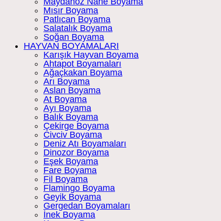
Maydanoz Nane Boyama
Mısır Boyama
Patlıcan Boyama
Salatalık Boyama
Soğan Boyama
HAYVAN BOYAMALARI
Karışık Hayvan Boyama
Ahtapot Boyamaları
Ağaçkakan Boyama
Arı Boyama
Aslan Boyama
At Boyama
Ayı Boyama
Balık Boyama
Çekirge Boyama
Civciv Boyama
Deniz Atı Boyamaları
Dinozor Boyama
Eşek Boyama
Fare Boyama
Fil Boyama
Flamingo Boyama
Geyik Boyama
Gergedan Boyamaları
İnek Boyama