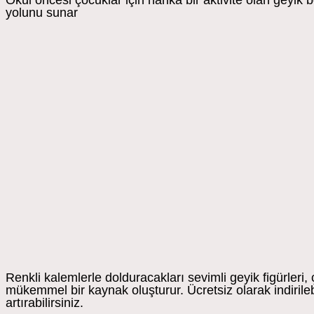
Okul öncesi çocuklar için harika bir aktivite olan geyik 
yolunu sunar
Renkli kalemlerle dolduracakları sevimli geyik figürleri,
mükemmel bir kaynak oluşturur. Ücretsiz olarak indirilebi
artırabilirsiniz.