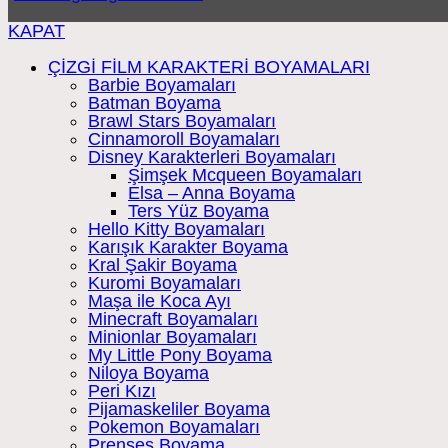
KAPAT
ÇİZGİ FİLM KARAKTERİ BOYAMALARI
Barbie Boyamaları
Batman Boyama
Brawl Stars Boyamaları
Cinnamoroll Boyamaları
Disney Karakterleri Boyamaları
Şimşek Mcqueen Boyamaları
Elsa – Anna Boyama
Ters Yüz Boyama
Hello Kitty Boyamaları
Karışık Karakter Boyama
Kral Şakir Boyama
Kuromi Boyamaları
Maşa ile Koca Ayı
Minecraft Boyamaları
Minionlar Boyamaları
My Little Pony Boyama
Niloya Boyama
Peri Kızı
Pijamaskeliler Boyama
Pokemon Boyamaları
Prenses Boyama