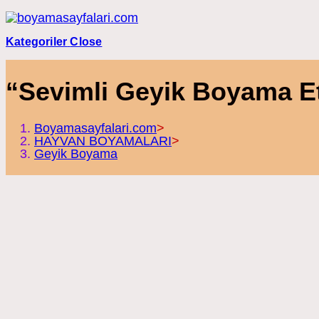
Skip
to
content
Kategoriler
Close
“Sevimli Geyik Boyama Etk
Boyamasayfalari.com
>
HAYVAN BOYAMALARI
>
Geyik Boyama