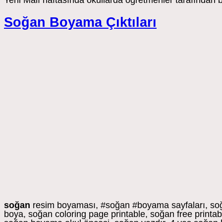
Yerli Malı haftasında okullarda öğretmenler tarafından 
Soğan Boyama Çıktıları
soğan
resim boyaması, #soğan #boyama sayfaları, soğ
boya, soğan coloring page printable, soğan free print