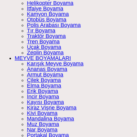
Helikopter Boyama
İtfaiye Boyama
Kamyon Boyama
Otobüs Boyama
Polis Arabası Boyama
Tır Boyama
Traktör Boyama
Tren Boyama
Uçak Boyama
Zeplin Boyama
MEYVE BOYAMALARI
Karışık Meyve Boyama
Ananas Boyama
Armut Boyama
Çilek Boyama
Elma Boyama
Erik Boyama
İncir Boyama
Kayısı Boyama
Kiraz Vişne Boyama
Kivi Boyama
Mandalina Boyama
Muz Boyama
Nar Boyama
Portakal Boyama