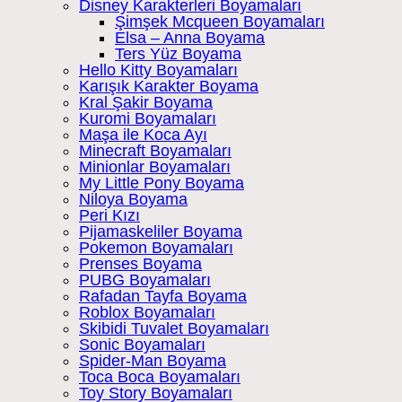
Disney Karakterleri Boyamaları
Şimşek Mcqueen Boyamaları
Elsa – Anna Boyama
Ters Yüz Boyama
Hello Kitty Boyamaları
Karışık Karakter Boyama
Kral Şakir Boyama
Kuromi Boyamaları
Maşa ile Koca Ayı
Minecraft Boyamaları
Minionlar Boyamaları
My Little Pony Boyama
Niloya Boyama
Peri Kızı
Pijamaskeliler Boyama
Pokemon Boyamaları
Prenses Boyama
PUBG Boyamaları
Rafadan Tayfa Boyama
Roblox Boyamaları
Skibidi Tuvalet Boyamaları
Sonic Boyamaları
Spider-Man Boyama
Toca Boca Boyamaları
Toy Story Boyamaları