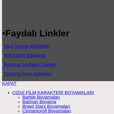
•
Faydalı Linkler
-
Okul Öncesi Etkinlikler
-
Milli Eğitim Bakanlığı
-
Boyama Sayfaları Google
-
Coloring Page Activities
KAPAT
ÇİZGİ FİLM KARAKTERİ BOYAMALARI
Barbie Boyamaları
Batman Boyama
Brawl Stars Boyamaları
Cinnamoroll Boyamaları