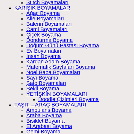
Stitch Boyamaları
KARIŞIK BOYAMALAR
Ağaç Boyama
Aile Boyamaları
Balerin Boyamaları
Cami Boyamaları
Çiçek Boyama
Dondurma Boyama
Doğum Günü Pastası Boyama
Ev Boyamaları
İnsan Boyama
Kardan Adam Boyama
Matematik Sayfaları Boyama
Noel Baba Boyamaları
Sayı Boyama
Şato Boyamaları
Şekil Boyama
YETİŞKİN BOYAMALARI
Doodle Çizimleri Boyama
TAŞIT – ARAÇ BOYAMALARI
Ambulans Boyama
Araba Boyama
Bisiklet Boyama
El Arabası Boyama
Gemi Boyama