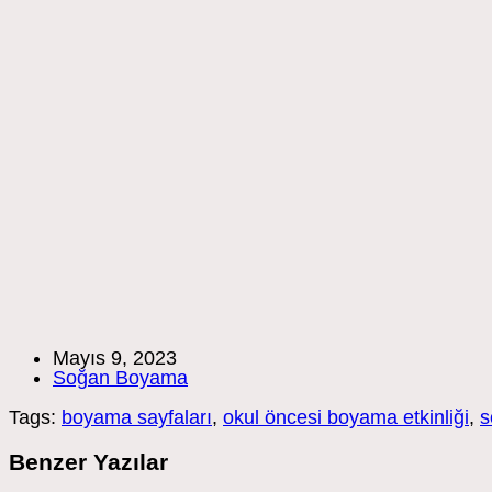
Post
Mayıs 9, 2023
published:
Post
Soğan Boyama
category:
Tags:
boyama sayfaları
,
okul öncesi boyama etkinliği
,
s
Benzer Yazılar