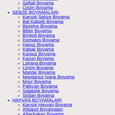
Şeftali Boyama
Üzüm Boyama
SEBZE BOYAMALARI
Karışık Sebze Boyama
Bal Kabağı Boyama
Bezelye Boyama
Biber Boyama
Brokoli Boyama
Domates Boyama
Havuç Boyama
Kabak Boyama
Karpuz Boyama
Kavun Boyama
Lahana Boyama
Limon Boyama
Mantar Boyama
Maydanoz Nane Boyama
Mısır Boyama
Patlıcan Boyama
Salatalık Boyama
Soğan Boyama
HAYVAN BOYAMALARI
Karışık Hayvan Boyama
Ahtapot Boyamaları
Ağaçkakan Boyama