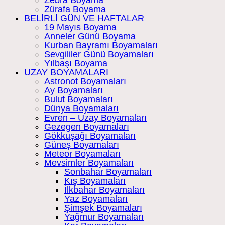
Zebra Boyama
Zürafa Boyama
BELİRLİ GÜN VE HAFTALAR
19 Mayıs Boyama
Anneler Günü Boyama
Kurban Bayramı Boyamaları
Sevgililer Günü Boyamaları
Yılbaşı Boyama
UZAY BOYAMALARI
Astronot Boyamaları
Ay Boyamaları
Bulut Boyamaları
Dünya Boyamaları
Evren – Uzay Boyamaları
Gezegen Boyamaları
Gökkuşağı Boyamaları
Güneş Boyamaları
Meteor Boyamaları
Mevsimler Boyamaları
Sonbahar Boyamaları
Kış Boyamaları
İlkbahar Boyamaları
Yaz Boyamaları
Şimşek Boyamaları
Yağmur Boyamaları